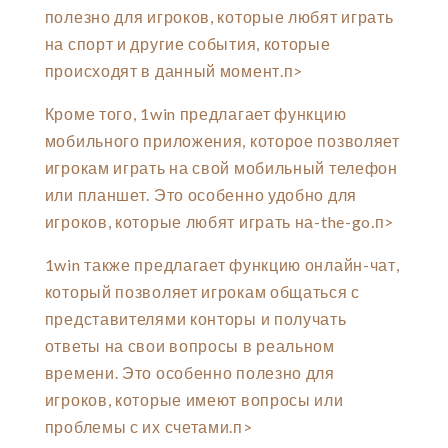
полезно для игроков, которые любят играть
на спорт и другие события, которые
происходят в данный момент.п>
Кроме того, 1win предлагает функцию
мобильного приложения, которое позволяет
игрокам играть на свой мобильный телефон
или планшет. Это особенно удобно для
игроков, которые любят играть на-the-go.п>
1win также предлагает функцию онлайн-чат,
который позволяет игрокам общаться с
представителями конторы и получать
ответы на свои вопросы в реальном
времени. Это особенно полезно для
игроков, которые имеют вопросы или
проблемы с их счетами.п>