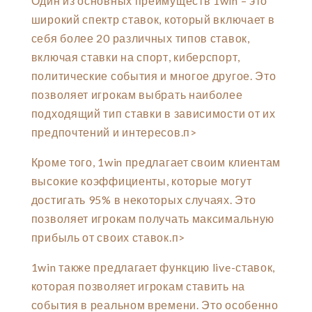
Один из основных преимуществ 1win – это
широкий спектр ставок, который включает в
себя более 20 различных типов ставок,
включая ставки на спорт, киберспорт,
политические события и многое другое. Это
позволяет игрокам выбрать наиболее
подходящий тип ставки в зависимости от их
предпочтений и интересов.п>
Кроме того, 1win предлагает своим клиентам
высокие коэффициенты, которые могут
достигать 95% в некоторых случаях. Это
позволяет игрокам получать максимальную
прибыль от своих ставок.п>
1win также предлагает функцию live-ставок,
которая позволяет игрокам ставить на
события в реальном времени. Это особенно