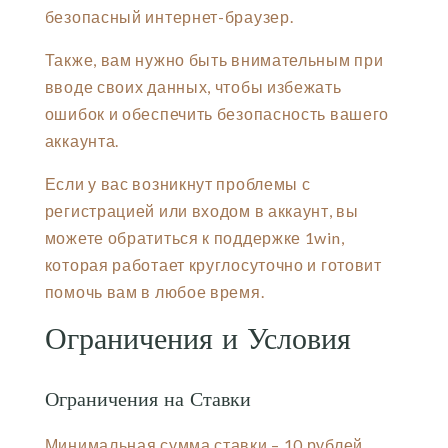
безопасный интернет-браузер.
Также, вам нужно быть внимательным при
вводе своих данных, чтобы избежать
ошибок и обеспечить безопасность вашего
аккаунта.
Если у вас возникнут проблемы с
регистрацией или входом в аккаунт, вы
можете обратиться к поддержке 1win,
которая работает круглосуточно и готовит
помочь вам в любое время.
Ограничения и Условия
Ограничения на Ставки
Минимальная сумма ставки – 10 рублей.