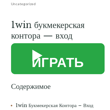
Uncategorized
1win букмекерская
контора — вход
▶️
ИГРАТЬ
Содержимое
1win Букмекерская Контора – Вход