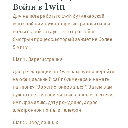
Войти в 1win
Для начала работы с 1win букмекерской
конторой вам нужно зарегистрироваться и
войти в свой аккаунт. Это простой и
быстрый процесс, который займет не более
5 минут.
Шаг 1: Зарегистрация
Для регистрации на 1win вам нужно перейти
на официальный сайт букмекера и нажать
на кнопку “Зарегистрироваться”. Затем вам
нужно ввести свои личные данные, включая
имя, фамилию, дату рождения, адрес
электронной почты и телефон.
Шаг 2: Ввод данных