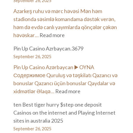
September 26, 2025
казин
онлай
Azarkeş ruhu və mərc həvəsi Mən həm
2025
stadionda səsimlə komandama dəstək verən,
года.
həm də evdə canlı yayımlarda qönçələr çəkən
:
(2)
həvəskar…
Read more
Pinup
Pin Up Casino Azrbaycan.3679
promo
September 26, 2025
kod:
Azarkeş
Pin Up Casino Azərbaycan ▶️ OYNA
üçün
Содержимое Quruluş və təşkilatı Qazancı və
bonus
bonuslar Qazancı üçün bonuslar Qaydalar və
və
:
xidmətlər Əlaqə…
Read more
məsləhətlər
Pin
ten Best tiger hurry $step one deposit
Up
Casinos on the internet and Playing Internet
Casino
sites in australia 2025
Azrbaycan.3679
September 26, 2025