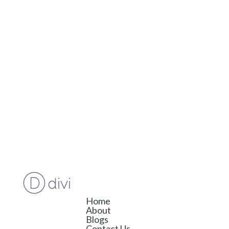
Home
About
Blogs
Contact Us