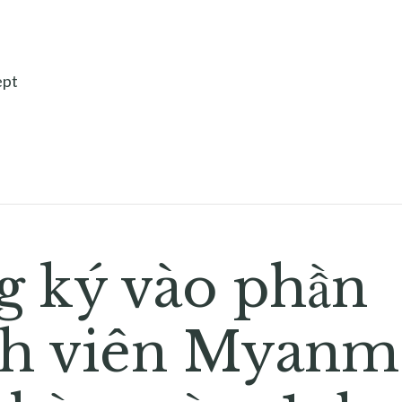
ept
g ký vào phần
h viên Myanm