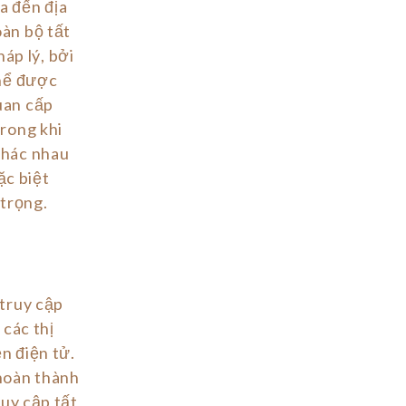
a đến địa
oàn bộ tất
áp lý, bởi
thể được
uan cấp
trong khi
khác nhau
ặc biệt
 trọng.
 truy cập
 các thị
n điện tử.
 hoàn thành
ruy cập tất