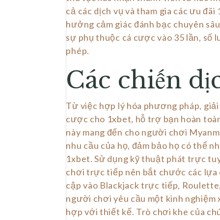
cả các dịch vụ và tham gia các ưu đã
hưởng cảm giác đánh bạc chuyên sâu 
sự phụ thuộc cá cược vào 35 lần, số l
phép.
Các chiến dị
Từ việc hợp lý hóa phương pháp, giải
cược cho 1xbet, hỗ trợ bạn hoàn toàn
này mang đến cho người chơi Myanmar
nhu cầu của họ, đảm bảo họ có thể nh
1xbet. Sử dụng kỹ thuật phát trực tu
chơi trực tiếp nên bắt chước các lự
cập vào Blackjack trực tiếp, Roulett
người chơi yêu cầu một kinh nghiệm x
hợp với thiết kế. Trò chơi khe của ch