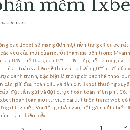
phần mềm 1xbe
ncategorized
, Sòng bạc 1xbet sẽ mang đến một nền tảng cá cược rấ
g các yêu cầu mới của người tham gia bên trong Myanm
à cá cược thể thao, cá cược trực tiếp, nếu không các 
thái an toàn và bạn sẽ thú vị cho loại người chơi của 
ược cạnh tranh, đặc biệt là trong cờ bạc thể thao, cu
ên các giải đấu toàn cầu và dân cư. 1xbet thường xuyê
ấp, đặt tiền gửi và đặt cược hoàn toàn miễn phí. Có, 
bet hoàn toàn mới từ việc cài đặt trên trang web có
 ứng dụng mới, Vòi đăng nhập vào, bắt gặp một chiến
hoàn thành biểu mẫu.