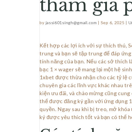
tham gia 
by
jassi601singh@gmail.com
|
Sep 6, 2025
|
U
Kết hợp các lợi ích với sự thích thú
trung và bạn sẽ tập trung để đáp ứn
tính năng của bạn. Nếu các sở thích l
bạc 1 × wager sẽ mang lại một hệ sinh 
1xbet được thừa nhận cho các tỷ lệ c
chuyên gia các lĩnh vực khác nhau tr
kiện ưu đãi, và chào mừng cũng cung c
thể được đăng ký gần với ứng dụng 1x
quyền. Ngay sau khi bị treo, mở khóa
ký được yêu thích tốt và bạn có thể 