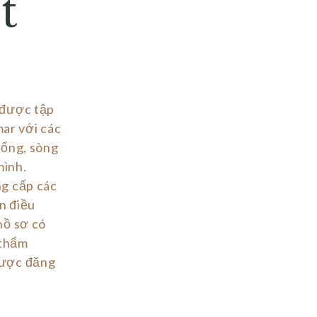
t
t được tập
ar với các
cổng, sòng
mình.
ng cấp các
n điều
hồ sơ có
 thẩm
 lược đăng