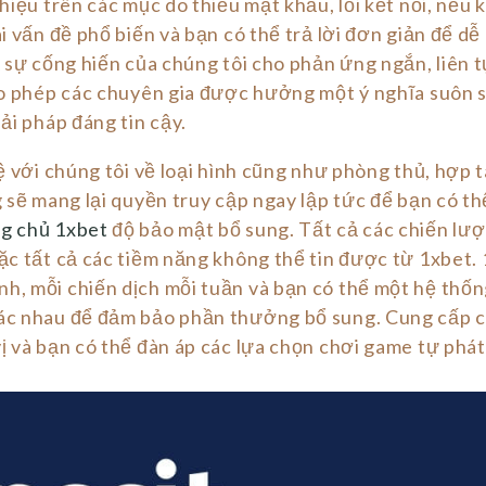
hiệu trên các mục do thiếu mật khẩu, lỗi kết nối, nếu 
i vấn đề phổ biến và bạn có thể trả lời đơn giản để dễ
 sự cống hiến của chúng tôi cho phản ứng ngắn, liên 
ho phép các chuyên gia được hưởng một ý nghĩa suôn 
ải pháp đáng tin cậy.
ệ với chúng tôi về loại hình cũng như phòng thủ, hợp 
 sẽ mang lại quyền truy cập ngay lập tức để bạn có th
ng chủ 1xbet
độ bảo mật bổ sung. Tất cả các chiến lư
ặc tất cả các tiềm năng không thể tin được từ 1xbet.
h, mỗi chiến dịch mỗi tuần và bạn có thể một hệ thốn
ác nhau để đảm bảo phần thưởng bổ sung. Cung cấp c
ị và bạn có thể đàn áp các lựa chọn chơi game tự phát