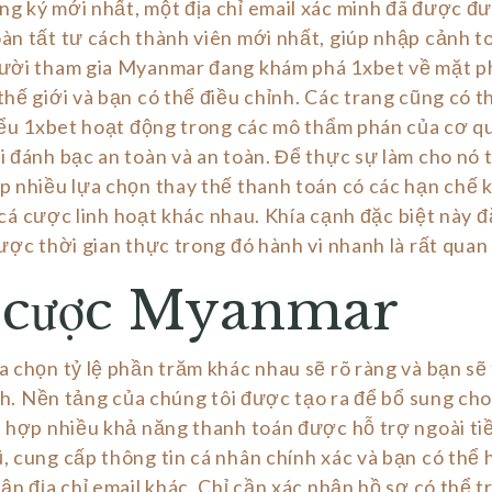
g ký mới nhất, một địa chỉ email xác minh đã được đư
àn tất tư cách thành viên mới nhất, giúp nhập cảnh t
gười tham gia Myanmar đang khám phá 1xbet về mặt ph
thế giới và bạn có thể điều chỉnh. Các trang cũng có 
hiểu 1xbet hoạt động trong các mô thẩm phán của cơ q
i đánh bạc an toàn và an toàn. Để thực sự làm cho nó 
p nhiều lựa chọn thay thế thanh toán có các hạn chế 
i cá cược linh hoạt khác nhau. Khía cạnh đặc biệt này đ
ược thời gian thực trong đó hành vi nhanh là rất quan
t cược Myanmar
a chọn tỷ lệ phần trăm khác nhau sẽ rõ ràng và bạn sẽ
ình. Nền tảng của chúng tôi được tạo ra để bổ sung cho
t hợp nhiều khả năng thanh toán được hỗ trợ ngoài tiề
, cung cấp thông tin cá nhân chính xác và bạn có thể
ận địa chỉ email khác. Chỉ cần xác nhận hồ sơ có thể t