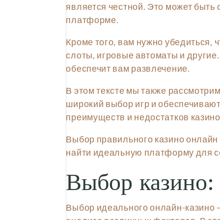
является честной. Это может быть 
платформе.
Кроме того, вам нужно убедиться,
слоты, игровые автоматы и другие.
обеспечит вам развлечение.
В этом тексте мы также рассмотри
широкий выбор игр и обеспечивают
преимуществ и недостатков казино
Выбор правильного казино онлайн 
найти идеальную платформу для с
Выбор казино:
Выбор идеального онлайн-казино –