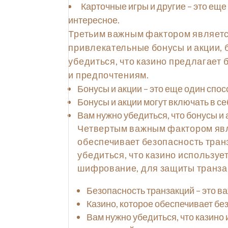
Карточные игры и другие – это еще
интересное.
Третьим важным фактором является
привлекательные бонусы и акции, 
убедиться, что казино предлагает
и предпочтениям.
Бонусы и акции – это еще один спос
Бонусы и акции могут включать в се
Вам нужно убедиться, что бонусы и 
Четвертым важным фактором явля
обеспечивает безопасность тран
убедиться, что казино используе
шифрование, для защиты транза
Безопасность транзакций – это в
Казино, которое обеспечивает бе
Вам нужно убедиться, что казин