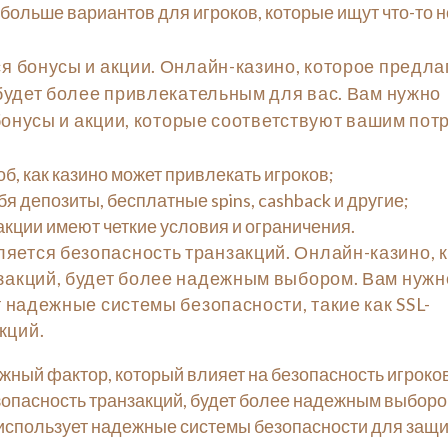
 больше вариантов для игроков, которые ищут что-то н
 бонусы и акции. Онлайн-казино, которое предла
будет более привлекательным для вас. Вам нужно
 бонусы и акции, которые соответствуют вашим по
об, как казино может привлекать игроков;
бя депозиты, бесплатные spins, cashback и другие;
акции имеют четкие условия и ограничения.
ется безопасность транзакций. Онлайн-казино, 
закций, будет более надежным выбором. Вам нужн
т надежные системы безопасности, такие как SSL-
кций.
ажный фактор, который влияет на безопасность игроко
зопасность транзакций, будет более надежным выборо
о использует надежные системы безопасности для защ