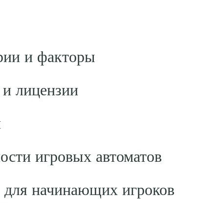
рии и факторы
 и лицензии
и
ности игровых автоматов
 для начинающих игроков