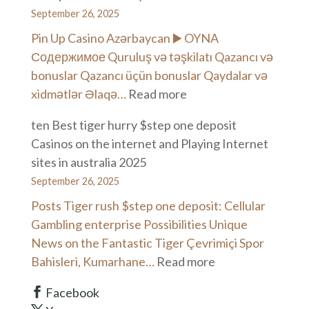
promo
September 26, 2025
kod:
Azarkeş
Pin Up Casino Azərbaycan ▶️ OYNA
üçün
Содержимое Quruluş və təşkilatı Qazancı və
bonus
bonuslar Qazancı üçün bonuslar Qaydalar və
və
:
xidmətlər Əlaqə…
Read more
məsləhətlər
Pin
ten Best tiger hurry $step one deposit
Up
Casinos on the internet and Playing Internet
Casino
sites in australia 2025
Azrbaycan.3679
September 26, 2025
Posts Tiger rush $step one deposit: Cellular
Gambling enterprise Possibilities Unique
News on the Fantastic Tiger Çevrimiçi Spor
:
Bahisleri, Kumarhane…
Read more
ten
Facebook
Best