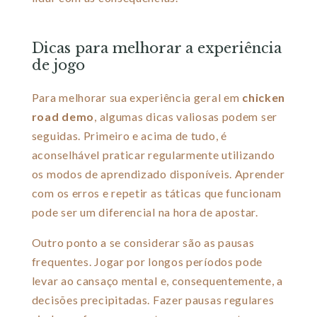
Dicas para melhorar a experiência
de jogo
Para melhorar sua experiência geral em
chicken
road demo
, algumas dicas valiosas podem ser
seguidas. Primeiro e acima de tudo, é
aconselhável praticar regularmente utilizando
os modos de aprendizado disponíveis. Aprender
com os erros e repetir as táticas que funcionam
pode ser um diferencial na hora de apostar.
Outro ponto a se considerar são as pausas
frequentes. Jogar por longos períodos pode
levar ao cansaço mental e, consequentemente, a
decisões precipitadas. Fazer pausas regulares