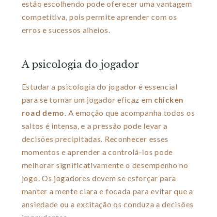
estão escolhendo pode oferecer uma vantagem
competitiva, pois permite aprender com os
erros e sucessos alheios.
A psicologia do jogador
Estudar a psicologia do jogador é essencial
para se tornar um jogador eficaz em
chicken
road demo
. A emoção que acompanha todos os
saltos é intensa, e a pressão pode levar a
decisões precipitadas. Reconhecer esses
momentos e aprender a controlá-los pode
melhorar significativamente o desempenho no
jogo. Os jogadores devem se esforçar para
manter a mente clara e focada para evitar que a
ansiedade ou a excitação os conduza a decisões