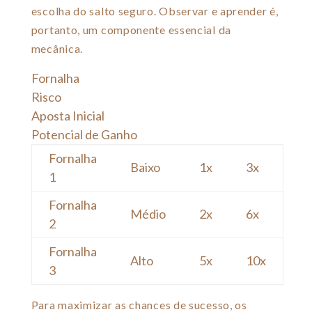
escolha do salto seguro. Observar e aprender é,
portanto, um componente essencial da
mecânica.
Fornalha
Risco
Aposta Inicial
Potencial de Ganho
Fornalha
Baixo
1x
3x
1
Fornalha
Médio
2x
6x
2
Fornalha
Alto
5x
10x
3
Para maximizar as chances de sucesso, os