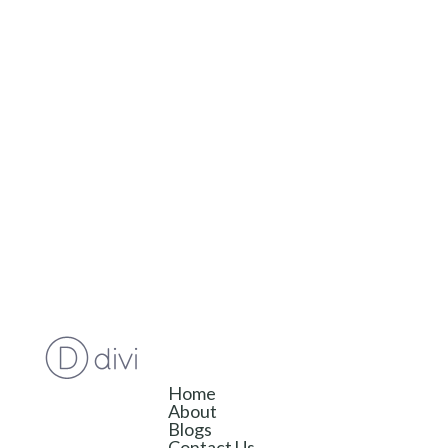
Home
About
Blogs
Contact Us