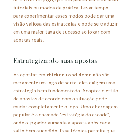
tutoriais ou modos de prática. Levar tempo
para experimentar esses modos pode dar uma
visão valiosa das estratégias e pode se traduzir
em uma maior taxa de sucesso ao jogar com
apostas reais.
Estrategizando suas apostas
As apostas em
chicken road demo
não são
meramente um jogo de sorte; elas exigem uma
estratégia bem fundamentada. Adaptar o estilo
de apostas de acordo com a situação pode
mudar completamente o jogo. Uma abordagem
popular é a chamada “estratégia da escada”,
onde o jogador aumenta a aposta após cada
salto bem-sucedido. Essa técnica permite que