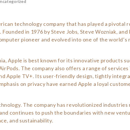
ncategorized
rican technology company that has played a pivotal ro
. Founded in 1976 by Steve Jobs, Steve Wozniak, and
omputer pioneer and evolved into one of the world’s
a, Apple is best known for its innovative products su
AirPods. The company also offers a range of services 
nd Apple TV+. Its user-friendly design, tightly integr
mphasis on privacy have earned Apple a loyal custom
chnology. The company has revolutionized industries 
and continues to push the boundaries with new ventu
nce, and sustainability.