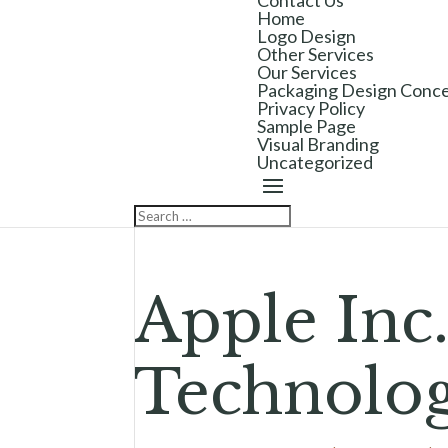
Contact Us
Home
Logo Design
Other Services
Our Services
Packaging Design Conc
Privacy Policy
Sample Page
Visual Branding
Uncategorized
Apple Inc
Technolog