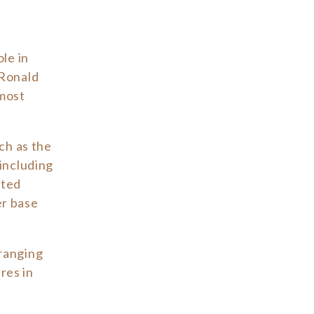
le in
 Ronald
 most
ch as the
including
ated
er base
ranging
res in