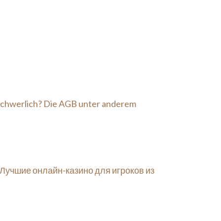
beschwerlich? Die AGB unter anderem
Лучшие онлайн-казино для игроков из