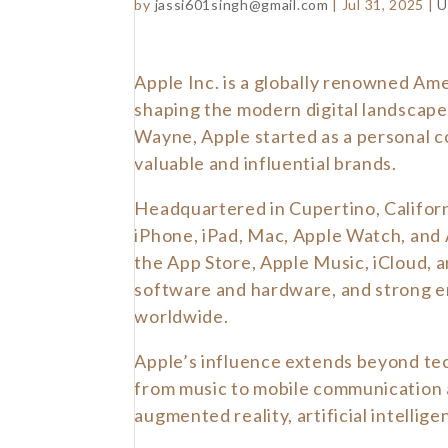
by
jassi601singh@gmail.com
|
Jul 31, 2025
|
U
Apple Inc. is a globally renowned Ame
shaping the modern digital landscape
Wayne, Apple started as a personal c
valuable and influential brands.
Headquartered in Cupertino, Californi
iPhone, iPad, Mac, Apple Watch, and 
the App Store, Apple Music, iCloud, a
software and hardware, and strong e
worldwide.
Apple’s influence extends beyond te
from music to mobile communication 
augmented reality, artificial intellige