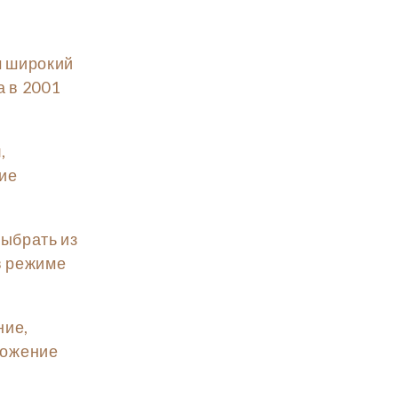
м широкий
а в 2001
,
кие
выбрать из
 в режиме
ние,
ложение