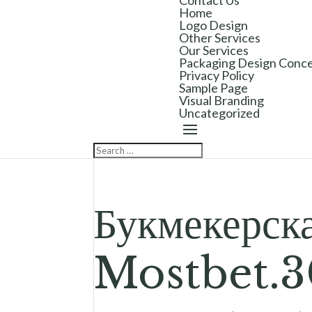
Contact Us
Home
Logo Design
Other Services
Our Services
Packaging Design Conc
Privacy Policy
Sample Page
Visual Branding
Uncategorized
Букмекерска
Mostbet.3