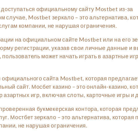
т доступаться официальному сайту Mostbet из-за
ом случае, Mostbet зеркало – это альтернатива, ко
слугам компании, не нарушая ограничения.
рации на официальном сайте Mostbet или на его з
орму регистрации, указав свои личные данные и 
 пользователь может начать играть в азартные иг
я официального сайта Mostbet, которая предлагае
льный сайт. Мосбет казино – это онлайн-казино, ко
 азартных игр, включая слоты, карточные игры и 
 проверенная букмекерская контора, которая пред
уг. Мостбет зеркало – это альтернатива, которая 
пании, не нарушая ограничения.