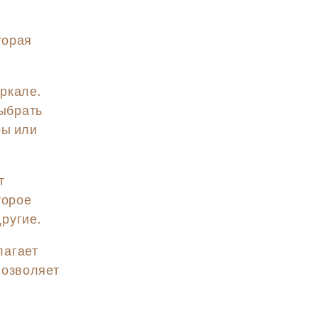
торая
еркале.
выбрать
ры или
т
торое
другие.
лагает
позволяет