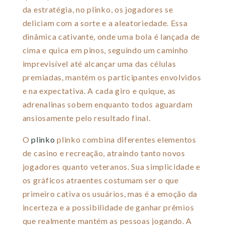
da estratégia, no plinko, os jogadores se
deliciam com a sorte e a aleatoriedade. Essa
dinâmica cativante, onde uma bola é lançada de
cima e quica em pinos, seguindo um caminho
imprevisível até alcançar uma das células
premiadas, mantém os participantes envolvidos
e na expectativa. A cada giro e quique, as
adrenalinas sobem enquanto todos aguardam
ansiosamente pelo resultado final.
O
plinko
plinko combina diferentes elementos
de casino e recreação, atraindo tanto novos
jogadores quanto veteranos. Sua simplicidade e
os gráficos atraentes costumam ser o que
primeiro cativa os usuários, mas é a emoção da
incerteza e a possibilidade de ganhar prêmios
que realmente mantém as pessoas jogando. A