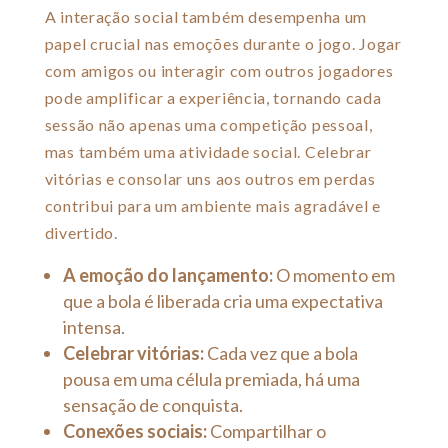
A interação social também desempenha um
papel crucial nas emoções durante o jogo. Jogar
com amigos ou interagir com outros jogadores
pode amplificar a experiência, tornando cada
sessão não apenas uma competição pessoal,
mas também uma atividade social. Celebrar
vitórias e consolar uns aos outros em perdas
contribui para um ambiente mais agradável e
divertido.
A emoção do lançamento:
O momento em
que a bola é liberada cria uma expectativa
intensa.
Celebrar vitórias:
Cada vez que a bola
pousa em uma célula premiada, há uma
sensação de conquista.
Conexões sociais:
Compartilhar o