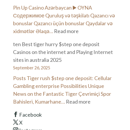
Azarkeş
Pin Up Casino Azərbaycan ▶️ OYNA
üçün
Содержимое Quruluş və təşkilatı Qazancı və
bonus
bonuslar Qazancı üçün bonuslar Qaydalar və
və
:
xidmətlər Əlaqə…
Read more
məsləhətlər
Pin
ten Best tiger hurry $step one deposit
Up
Casinos on the internet and Playing Internet
Casino
sites in australia 2025
Azrbaycan.3679
September 26, 2025
Posts Tiger rush $step one deposit: Cellular
Gambling enterprise Possibilities Unique
News on the Fantastic Tiger Çevrimiçi Spor
:
Bahisleri, Kumarhane…
Read more
ten
Facebook
Best
X
tiger