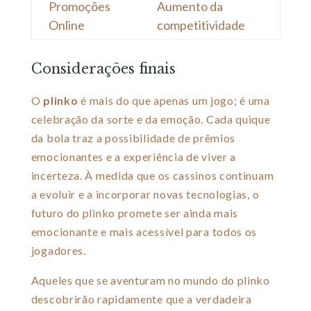
Promoções
Aumento da
Online
competitividade
Considerações finais
O
plinko
é mais do que apenas um jogo; é uma
celebração da sorte e da emoção. Cada quique
da bola traz a possibilidade de prêmios
emocionantes e a experiência de viver a
incerteza. À medida que os cassinos continuam
a evoluir e a incorporar novas tecnologias, o
futuro do plinko promete ser ainda mais
emocionante e mais acessível para todos os
jogadores.
Aqueles que se aventuram no mundo do plinko
descobrirão rapidamente que a verdadeira