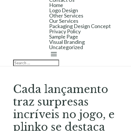
Home
Logo Design
Other Services
Our Services
Packaging Design Concept
Privacy Policy
Sample Page
Visual Branding
Uncategorized
Cada lançamento
traz surpresas
incríveis no jogo, e
plinko se destaca