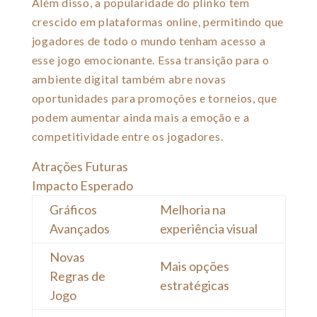
Além disso, a popularidade do plinko tem
crescido em plataformas online, permitindo que
jogadores de todo o mundo tenham acesso a
esse jogo emocionante. Essa transição para o
ambiente digital também abre novas
oportunidades para promoções e torneios, que
podem aumentar ainda mais a emoção e a
competitividade entre os jogadores.
Atrações Futuras
Impacto Esperado
Gráficos
Melhoria na
Avançados
experiência visual
Novas
Mais opções
Regras de
estratégicas
Jogo