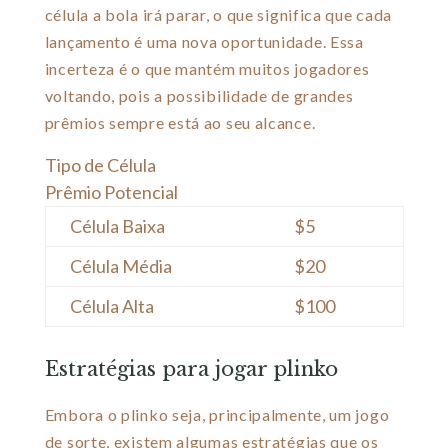
célula a bola irá parar, o que significa que cada
lançamento é uma nova oportunidade. Essa
incerteza é o que mantém muitos jogadores
voltando, pois a possibilidade de grandes
prêmios sempre está ao seu alcance.
Tipo de Célula
Prêmio Potencial
Célula Baixa
$5
Célula Média
$20
Célula Alta
$100
Estratégias para jogar plinko
Embora o plinko seja, principalmente, um jogo
de sorte, existem algumas estratégias que os