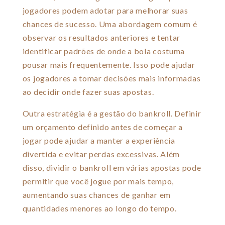
jogadores podem adotar para melhorar suas
chances de sucesso. Uma abordagem comum é
observar os resultados anteriores e tentar
identificar padrões de onde a bola costuma
pousar mais frequentemente. Isso pode ajudar
os jogadores a tomar decisões mais informadas
ao decidir onde fazer suas apostas.
Outra estratégia é a gestão do bankroll. Definir
um orçamento definido antes de começar a
jogar pode ajudar a manter a experiência
divertida e evitar perdas excessivas. Além
disso, dividir o bankroll em várias apostas pode
permitir que você jogue por mais tempo,
aumentando suas chances de ganhar em
quantidades menores ao longo do tempo.