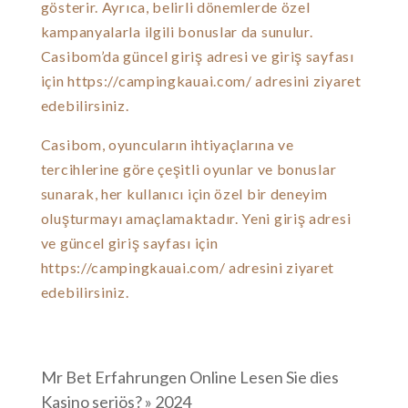
gösterir. Ayrıca, belirli dönemlerde özel
kampanyalarla ilgili bonuslar da sunulur.
Casibom’da güncel giriş adresi ve giriş sayfası
için https://campingkauai.com/ adresini ziyaret
edebilirsiniz.
Casibom, oyuncuların ihtiyaçlarına ve
tercihlerine göre çeşitli oyunlar ve bonuslar
sunarak, her kullanıcı için özel bir deneyim
oluşturmayı amaçlamaktadır. Yeni giriş adresi
ve güncel giriş sayfası için
https://campingkauai.com/ adresini ziyaret
edebilirsiniz.
Mr Bet Erfahrungen Online Lesen Sie dies
Kasino seriös? » 2024