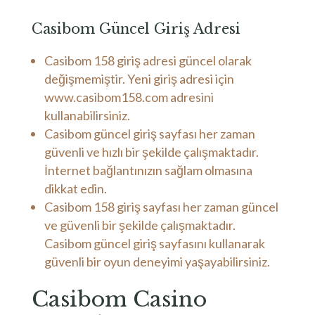
Casibom Güncel Giriş Adresi
Casibom 158 giriş adresi güncel olarak
değişmemiştir. Yeni giriş adresi için
www.casibom158.com adresini
kullanabilirsiniz.
Casibom güncel giriş sayfası her zaman
güvenli ve hızlı bir şekilde çalışmaktadır.
İnternet bağlantınızın sağlam olmasına
dikkat edin.
Casibom 158 giriş sayfası her zaman güncel
ve güvenli bir şekilde çalışmaktadır.
Casibom güncel giriş sayfasını kullanarak
güvenli bir oyun deneyimi yaşayabilirsiniz.
Casibom Casino