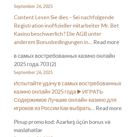
September 26, 2025
Content Lesen Sie dies – Sei nachfolgende
Registration inoffizieller mitarbeiter Mr. Bet
Kasino beschwerlich? Die AGB unter
:
anderem Bonusbedingungen in…
Read more
Mr
в самых востребованных казино онлайн
Bet
2025 года.703 (2)
Erfahr
September 26, 2025
Online
Lesen
Испытайте удачу в самых востребованных
Sie
казино онлайн 2025 года ▶️ ИГРАТЬ
dies
Содержимое Лучшие онлайн-казино для
Kasino
:
игроков из России Как выбрать…
Read more
seriös?
в
Pinup promo kod: Azarkeş üçün bonus və
»
самы
məsləhətlər
2024
востр