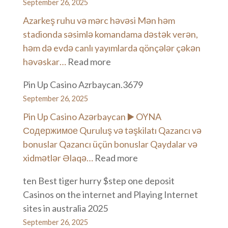
September 26, 2025
казин
онлай
Azarkeş ruhu və mərc həvəsi Mən həm
2025
stadionda səsimlə komandama dəstək verən,
года.
həm də evdə canlı yayımlarda qönçələr çəkən
:
(2)
həvəskar…
Read more
Pinup
Pin Up Casino Azrbaycan.3679
promo
September 26, 2025
kod:
Azarkeş
Pin Up Casino Azərbaycan ▶️ OYNA
üçün
Содержимое Quruluş və təşkilatı Qazancı və
bonus
bonuslar Qazancı üçün bonuslar Qaydalar və
və
:
xidmətlər Əlaqə…
Read more
məsləhətlər
Pin
ten Best tiger hurry $step one deposit
Up
Casinos on the internet and Playing Internet
Casino
sites in australia 2025
Azrbaycan.3679
September 26, 2025