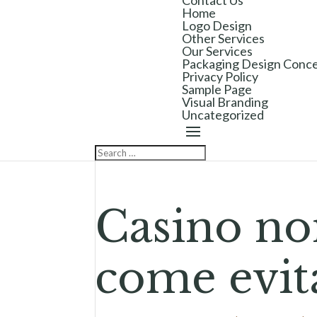
Contact Us
Home
Logo Design
Other Services
Our Services
Packaging Design Conc
Privacy Policy
Sample Page
Visual Branding
Uncategorized
Casino no
come evita