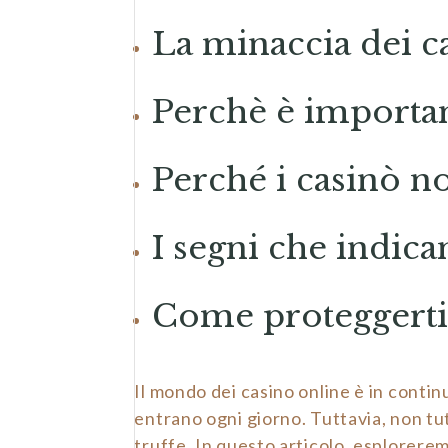
La minaccia dei c
Perchè è importan
Perché i casinò 
I segni che indi
Come proteggerti 
Il mondo dei casino online è in conti
entrano ogni giorno. Tuttavia, non tut
truffe. In questo articolo, esplorerem