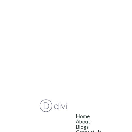
Home
About
Blogs