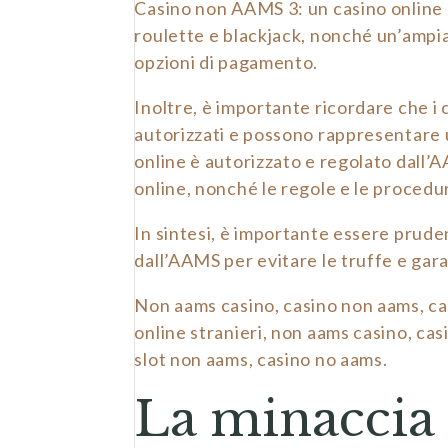
Casino non AAMS 3: un casino online 
roulette e blackjack, nonché un’amp
opzioni di pagamento.
Inoltre, è importante ricordare che i
autorizzati e possono rappresentare un
online è autorizzato e regolato dall’
online, nonché le regole e le procedur
In sintesi, è importante essere pruden
dall’AAMS per evitare le truffe e gar
Non aams casino, casino non aams, cas
online stranieri, non aams casino, ca
slot non aams, casino no aams.
La minaccia 