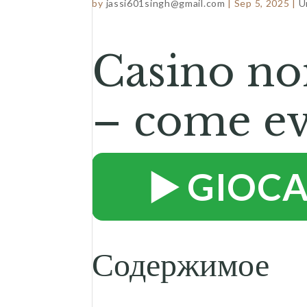
by
jassi601singh@gmail.com
|
Sep 5, 2025
|
U
Casino no
– come evi
▶️ GIOC
Содержимое