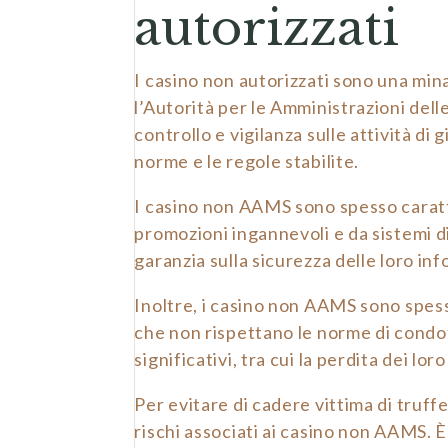
autorizzati
I casino non autorizzati sono una min
l’Autorità per le Amministrazioni dell
controllo e vigilanza sulle attività di
norme e le regole stabilite.
I casino non AAMS sono spesso caratte
promozioni ingannevoli e da sistemi d
garanzia sulla sicurezza delle loro inf
Inoltre, i casino non AAMS sono spes
che non rispettano le norme di condott
significativi, tra cui la perdita dei l
Per evitare di cadere vittima di truff
rischi associati ai casino non AAMS. È