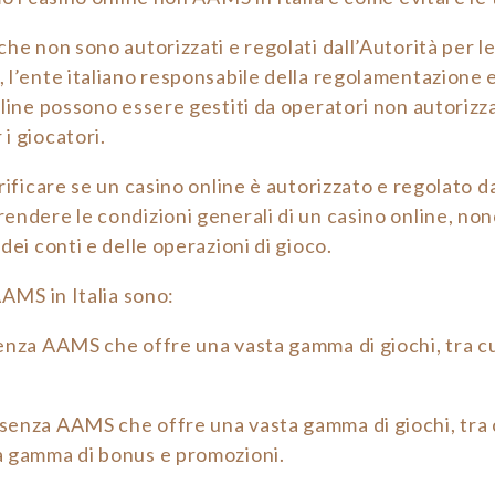
he non sono autorizzati e regolati dall’Autorità per l
 l’ente italiano responsabile della regolamentazione 
line possono essere gestiti da operatori non autorizza
i giocatori.
rificare se un casino online è autorizzato e regolato 
endere le condizioni generali di un casino online, non
dei conti e delle operazioni di gioco.
AAMS in Italia sono:
enza AAMS che offre una vasta gamma di giochi, tra cui
senza AAMS che offre una vasta gamma di giochi, tra c
a gamma di bonus e promozioni.