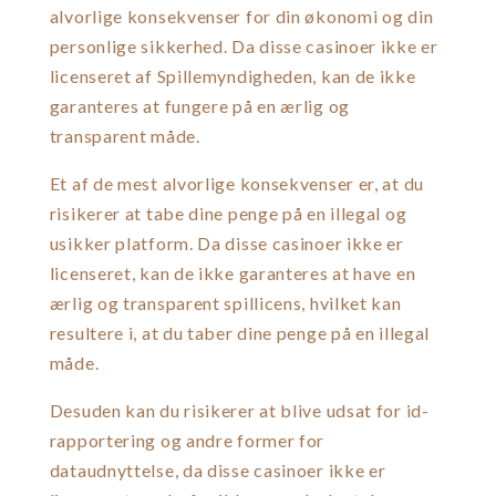
alvorlige konsekvenser for din økonomi og din
personlige sikkerhed. Da disse casinoer ikke er
licenseret af Spillemyndigheden, kan de ikke
garanteres at fungere på en ærlig og
transparent måde.
Et af de mest alvorlige konsekvenser er, at du
risikerer at tabe dine penge på en illegal og
usikker platform. Da disse casinoer ikke er
licenseret, kan de ikke garanteres at have en
ærlig og transparent spillicens, hvilket kan
resultere i, at du taber dine penge på en illegal
måde.
Desuden kan du risikerer at blive udsat for id-
rapportering og andre former for
dataudnyttelse, da disse casinoer ikke er