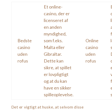
Et online-
casino, der er
licenseret af
en anden
myndighed,
Bedste
som f.eks.
Online
casino
Malta eller
casino
uden
Gibraltar.
uden
rofus
Dette kan
rofus
sikre, at spillet
er lovpligtigt
og at du kan
have en sikker
spilleoplevelse.
Det er vigtigt at huske, at selvom disse