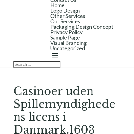
Home
Logo Design
Other Services
Our Services
Packaging Design Concept
Privacy Policy
Sample Page
Visual Branding
Uncategorized
Casinoer uden
Spillemyndighede
ns licens i
Danmark.1603