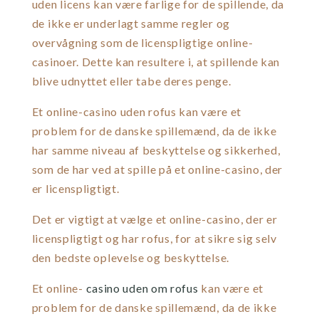
uden licens kan være farlige for de spillende, da
de ikke er underlagt samme regler og
overvågning som de licenspligtige online-
casinoer. Dette kan resultere i, at spillende kan
blive udnyttet eller tabe deres penge.
Et online-casino uden rofus kan være et
problem for de danske spillemænd, da de ikke
har samme niveau af beskyttelse og sikkerhed,
som de har ved at spille på et online-casino, der
er licenspligtigt.
Det er vigtigt at vælge et online-casino, der er
licenspligtigt og har rofus, for at sikre sig selv
den bedste oplevelse og beskyttelse.
Et online-
casino uden om rofus
kan være et
problem for de danske spillemænd, da de ikke