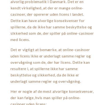
alvorlig problematik i Danmark. Det er en
kendt virkelighed, at der er mange online-
casinoer, der opererer uden licens i landet.
Dette kan have alvorlige konsekvenser for
spillerne, da de ikke har samme beskyttelse og
sikkerhed som de, der spiller på online-casinoer
med licens.
Det er vigtigt at bemærke, at online-casinoer
uden licens ikke er underlagt samme regler og
overvågning som de, der har licens. Dette kan
resultere i, at spillerne ikke har samme
beskyttelse og sikkerhed, da de ikke er
underlagt samme regler og overvågning.
Her er nogle af de mest alvorlige konsekvenser,
der kan følge, hvis man spiller på online-
casinoer uden licens: