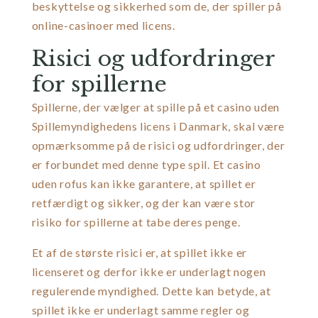
beskyttelse og sikkerhed som de, der spiller på
online-casinoer med licens.
Risici og udfordringer
for spillerne
Spillerne, der vælger at spille på et casino uden
Spillemyndighedens licens i Danmark, skal være
opmærksomme på de risici og udfordringer, der
er forbundet med denne type spil. Et casino
uden rofus kan ikke garantere, at spillet er
retfærdigt og sikker, og der kan være stor
risiko for spillerne at tabe deres penge.
Et af de største risici er, at spillet ikke er
licenseret og derfor ikke er underlagt nogen
regulerende myndighed. Dette kan betyde, at
spillet ikke er underlagt samme regler og