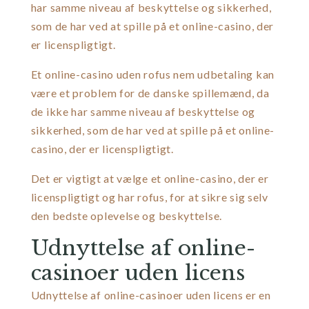
har samme niveau af beskyttelse og sikkerhed,
som de har ved at spille på et online-casino, der
er licenspligtigt.
Et online-casino uden rofus nem udbetaling kan
være et problem for de danske spillemænd, da
de ikke har samme niveau af beskyttelse og
sikkerhed, som de har ved at spille på et online-
casino, der er licenspligtigt.
Det er vigtigt at vælge et online-casino, der er
licenspligtigt og har rofus, for at sikre sig selv
den bedste oplevelse og beskyttelse.
Udnyttelse af online-
casinoer uden licens
Udnyttelse af online-casinoer uden licens er en