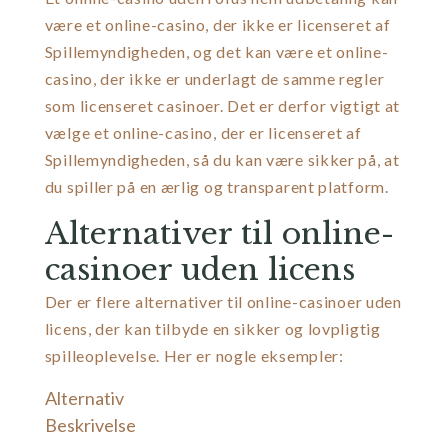
være et online-casino, der ikke er licenseret af
Spillemyndigheden, og det kan være et online-
casino, der ikke er underlagt de samme regler
som licenseret casinoer. Det er derfor vigtigt at
vælge et online-casino, der er licenseret af
Spillemyndigheden, så du kan være sikker på, at
du spiller på en ærlig og transparent platform.
Alternativer til online-
casinoer uden licens
Der er flere alternativer til online-casinoer uden
licens, der kan tilbyde en sikker og lovpligtig
spilleoplevelse. Her er nogle eksempler:
Alternativ
Beskrivelse