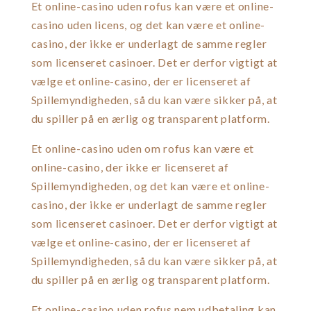
Et online-casino uden rofus kan være et online-
casino uden licens, og det kan være et online-
casino, der ikke er underlagt de samme regler
som licenseret casinoer. Det er derfor vigtigt at
vælge et online-casino, der er licenseret af
Spillemyndigheden, så du kan være sikker på, at
du spiller på en ærlig og transparent platform.
Et online-casino uden om rofus kan være et
online-casino, der ikke er licenseret af
Spillemyndigheden, og det kan være et online-
casino, der ikke er underlagt de samme regler
som licenseret casinoer. Det er derfor vigtigt at
vælge et online-casino, der er licenseret af
Spillemyndigheden, så du kan være sikker på, at
du spiller på en ærlig og transparent platform.
Et online-casino uden rofus nem udbetaling kan