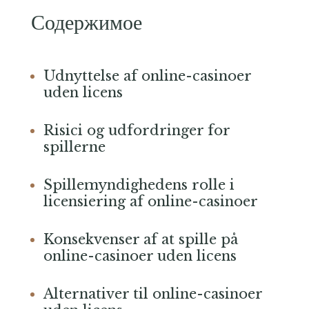
Содержимое
Udnyttelse af online-casinoer
uden licens
Risici og udfordringer for
spillerne
Spillemyndighedens rolle i
licensiering af online-casinoer
Konsekvenser af at spille på
online-casinoer uden licens
Alternativer til online-casinoer