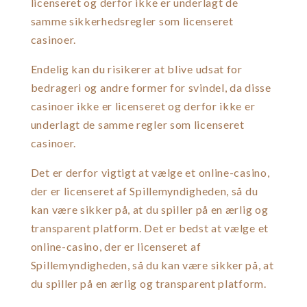
licenseret og derfor ikke er underlagt de
samme sikkerhedsregler som licenseret
casinoer.
Endelig kan du risikerer at blive udsat for
bedrageri og andre former for svindel, da disse
casinoer ikke er licenseret og derfor ikke er
underlagt de samme regler som licenseret
casinoer.
Det er derfor vigtigt at vælge et online-casino,
der er licenseret af Spillemyndigheden, så du
kan være sikker på, at du spiller på en ærlig og
transparent platform. Det er bedst at vælge et
online-casino, der er licenseret af
Spillemyndigheden, så du kan være sikker på, at
du spiller på en ærlig og transparent platform.