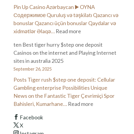
Azarkeş
Pin Up Casino Azərbaycan ▶️ OYNA
üçün
Содержимое Quruluş və təşkilatı Qazancı və
bonus
bonuslar Qazancı üçün bonuslar Qaydalar və
və
:
xidmətlər Əlaqə…
Read more
məsləhətlər
Pin
ten Best tiger hurry $step one deposit
Up
Casinos on the internet and Playing Internet
Casino
sites in australia 2025
Azrbaycan.3679
September 26, 2025
Posts Tiger rush $step one deposit: Cellular
Gambling enterprise Possibilities Unique
News on the Fantastic Tiger Çevrimiçi Spor
:
Bahisleri, Kumarhane…
Read more
ten
Facebook
Best
X
tiger
Instagram