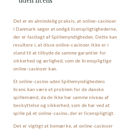
uden licens
Det er en almindelig praksis, at online-casinoer
i Danmark søger at undgå licenspligtighederne,
der er fastlagt af Spillemyndigheden. Dette kan
resultere i, at disse online-casinoer ikke er i
stand til at tilbyde de samme garantier for
sikkerhed og ærlighed, som de licenspligtige
online-casinoer kan.
Et online-casino uden Spillemyndighedens
licens kan være et problem for de danske
spillemænd, da de ikke har samme niveau af
beskyttelse og sikkerhed, som de har ved at
spille på et online-casino, der er licenspligtigt.
Det er vigtigt at bemærke, at online-casinoer