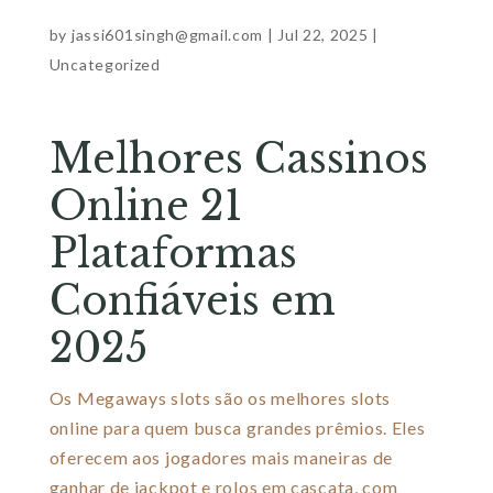
by
jassi601singh@gmail.com
|
Jul 22, 2025
|
Uncategorized
Melhores Cassinos
Online 21
Plataformas
Confiáveis em
2025
Os Megaways slots são os melhores slots
online para quem busca grandes prêmios. Eles
oferecem aos jogadores mais maneiras de
ganhar de jackpot e rolos em cascata, com