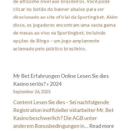
de altíssimo nível aos brasileiros. Você pode
clicar no botão do banner abaixo para ser
direcionado ao site oficial da Sportingbet. Além
disso, os jogadores encontram uma vasta gama
de mesas ao vivo na Sportingbet, incluindo
opções de Bingo – um jogo amplamente
aclamado pelo público brasileiro.
Mr Bet Erfahrungen Online Lesen Sie dies
Kasino seriös? » 2024
September 26, 2025
Content Lesen Sie dies – Sei nachfolgende
Registration inoffizieller mitarbeiter Mr. Bet
Kasino beschwerlich? Die AGB unter
:
anderem Bonusbedingungen in…
Read more