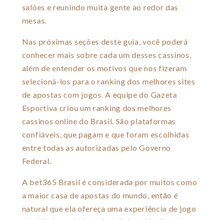
salões e reunindo muita gente ao redor das
mesas.
Nas próximas seções deste guia, você poderá
conhecer mais sobre cada um desses cassinos,
além de entender os motivos que nos fizeram
selecioná-los para o ranking dos melhores sites
de apostas com jogos. A equipe do Gazeta
Esportiva criou um ranking dos melhores
cassinos online do Brasil. São plataformas
confiáveis, que pagam e que foram escolhidas
entre todas as autorizadas pelo Governo
Federal.
A bet365 Brasil é considerada por muitos como
a maior casa de apostas do mundo, então é
natural que ela ofereça uma experiência de jogo