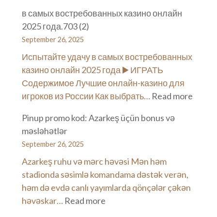
Mr
в самых востребованных казино онлайн
Bet
2025 года.703 (2)
Erfahr
September 26, 2025
Online
Lesen
Испытайте удачу в самых востребованных
Sie
казино онлайн 2025 года ▶️ ИГРАТЬ
dies
Содержимое Лучшие онлайн-казино для
Kasino
:
игроков из России Как выбрать…
Read more
seriös?
в
Pinup promo kod: Azarkeş üçün bonus və
»
самы
məsləhətlər
2024
востр
September 26, 2025
казин
онлай
Azarkeş ruhu və mərc həvəsi Mən həm
2025
stadionda səsimlə komandama dəstək verən,
года.
həm də evdə canlı yayımlarda qönçələr çəkən
:
(2)
həvəskar…
Read more
Pinup