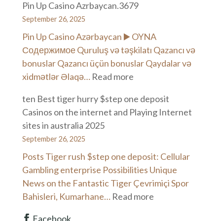
Pin Up Casino Azrbaycan.3679
promo
September 26, 2025
kod:
Azarkeş
Pin Up Casino Azərbaycan ▶️ OYNA
üçün
Содержимое Quruluş və təşkilatı Qazancı və
bonus
bonuslar Qazancı üçün bonuslar Qaydalar və
və
:
xidmətlər Əlaqə…
Read more
məsləhətlər
Pin
ten Best tiger hurry $step one deposit
Up
Casinos on the internet and Playing Internet
Casino
sites in australia 2025
Azrbaycan.3679
September 26, 2025
Posts Tiger rush $step one deposit: Cellular
Gambling enterprise Possibilities Unique
News on the Fantastic Tiger Çevrimiçi Spor
:
Bahisleri, Kumarhane…
Read more
ten
Facebook