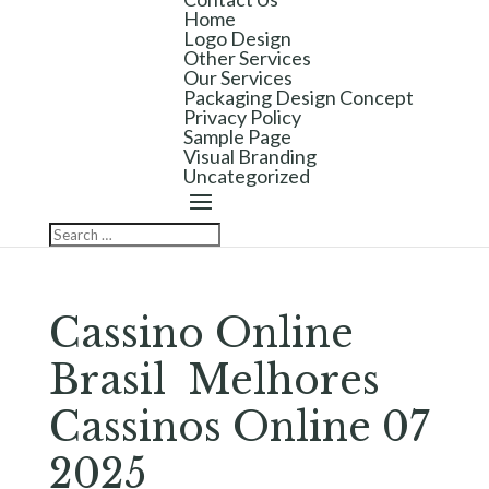
Home
Logo Design
Other Services
Our Services
Packaging Design Concept
Privacy Policy
Sample Page
Visual Branding
Uncategorized
Cassino Online
Brasil ️ Melhores
Cassinos Online 07
2025