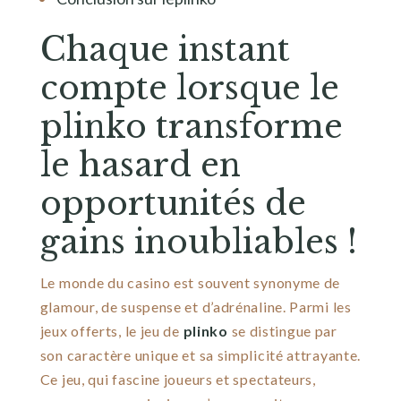
Chaque instant
compte lorsque le
plinko transforme
le hasard en
opportunités de
gains inoubliables !
Le monde du casino est souvent synonyme de
glamour, de suspense et d’adrénaline. Parmi les
jeux offerts, le jeu de
plinko
se distingue par
son caractère unique et sa simplicité attrayante.
Ce jeu, qui fascine joueurs et spectateurs,