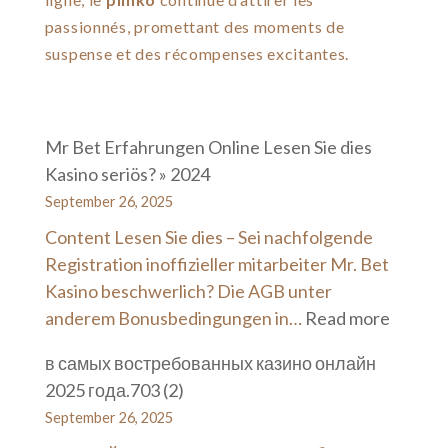
passionnés, promettant des moments de
suspense et des récompenses excitantes.
Mr Bet Erfahrungen Online Lesen Sie dies
Kasino seriös? » 2024
September 26, 2025
Content Lesen Sie dies – Sei nachfolgende
Registration inoffizieller mitarbeiter Mr. Bet
Kasino beschwerlich? Die AGB unter
:
anderem Bonusbedingungen in…
Read more
Mr
в самых востребованных казино онлайн
Bet
2025 года.703 (2)
Erfahr
September 26, 2025
Online