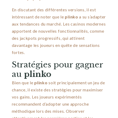
En discutant des différentes versions, il est
intéressant de noter que le
plinko
a su s’adapter
aux tendances du marché. Les casinos modernes
apportent de nouvelles fonctionnalités, comme
des jackpots progressifs, qui attirent
davantage les joueurs en quête de sensations
fortes.
Stratégies pour gagner
au
plinko
Bien que le
plinko
soit principalement un jeu de
chance, il existe des stratégies pour maximiser
vos gains. Les joueurs expérimentés
recommandent d’adopter une approche
méthodique lors des mises. Observer