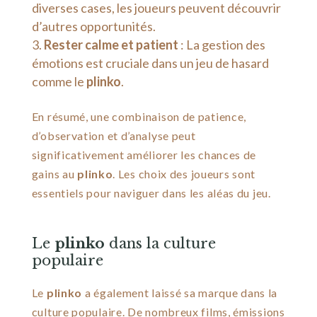
diverses cases, les joueurs peuvent découvrir
d’autres opportunités.
Rester calme et patient
: La gestion des
émotions est cruciale dans un jeu de hasard
comme le
plinko
.
En résumé, une combinaison de patience,
d’observation et d’analyse peut
significativement améliorer les chances de
gains au
plinko
. Les choix des joueurs sont
essentiels pour naviguer dans les aléas du jeu.
Le
plinko
dans la culture
populaire
Le
plinko
a également laissé sa marque dans la
culture populaire. De nombreux films, émissions