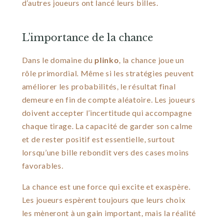
d’autres joueurs ont lancé leurs billes.
L’importance de la chance
Dans le domaine du
plinko
, la chance joue un
rôle primordial. Même si les stratégies peuvent
améliorer les probabilités, le résultat final
demeure en fin de compte aléatoire. Les joueurs
doivent accepter l’incertitude qui accompagne
chaque tirage. La capacité de garder son calme
et de rester positif est essentielle, surtout
lorsqu’une bille rebondit vers des cases moins
favorables.
La chance est une force qui excite et exaspère.
Les joueurs espèrent toujours que leurs choix
les mèneront à un gain important, mais la réalité