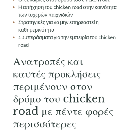
Η απήχηση του chicken road στην κοινότητα
των τυχερών παιχνιδιών
Στρατηγικές για να μην επηρεαστεί η
καθημερινότητα
Συμπεράσματα για την εμπειρία του chicken
road
Ανατροπές και
καυτές προκλήσεις
περιμένουν στον
δρόμο του chicken
road με πέντε φορές
περισσότερες