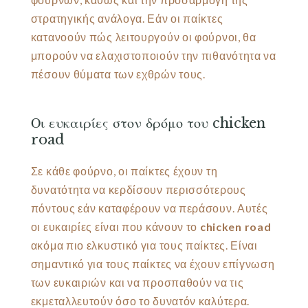
στρατηγικής ανάλογα. Εάν οι παίκτες
κατανοούν πώς λειτουργούν οι φούρνοι, θα
μπορούν να ελαχιστοποιούν την πιθανότητα να
πέσουν θύματα των εχθρών τους.
Οι ευκαιρίες στον δρόμο του chicken
road
Σε κάθε φούρνο, οι παίκτες έχουν τη
δυνατότητα να κερδίσουν περισσότερους
πόντους εάν καταφέρουν να περάσουν. Αυτές
οι ευκαιρίες είναι που κάνουν το
chicken road
ακόμα πιο ελκυστικό για τους παίκτες. Είναι
σημαντικό για τους παίκτες να έχουν επίγνωση
των ευκαιριών και να προσπαθούν να τις
εκμεταλλευτούν όσο το δυνατόν καλύτερα.