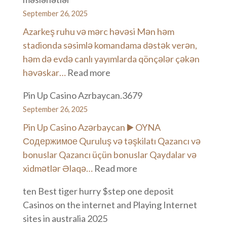
2024
востр
September 26, 2025
казин
онлай
Azarkeş ruhu və mərc həvəsi Mən həm
2025
stadionda səsimlə komandama dəstək verən,
года.
həm də evdə canlı yayımlarda qönçələr çəkən
:
(2)
həvəskar…
Read more
Pinup
Pin Up Casino Azrbaycan.3679
promo
September 26, 2025
kod:
Azarkeş
Pin Up Casino Azərbaycan ▶️ OYNA
üçün
Содержимое Quruluş və təşkilatı Qazancı və
bonus
bonuslar Qazancı üçün bonuslar Qaydalar və
və
:
xidmətlər Əlaqə…
Read more
məsləhətlər
Pin
ten Best tiger hurry $step one deposit
Up
Casinos on the internet and Playing Internet
Casino
sites in australia 2025
Azrbaycan.3679