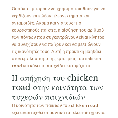
Οι πόντοι μπορούν να χρησιμοποιηθούν για να
κερδίζουν επιπλέον πλεονεκτήματα και
ανταμοιβές. Ακόμα και για τους πιο
κουραστικούς παίκτες, η αίσθηση του αριθμού
των πόντων που συγκεντρώνουν είναι κίνητρο
να συνεχίσουν να παίζουν και να βελτιώνουν
τις ικανότητές τους. Αυτή η πρακτική βοηθάει
στον εμπλουτισμό της εμπειρίας του
chicken
road
και κάνει το παιχνίδι ακαταμάχητο.
Η απήχηση του chicken
road στην κοινότητα των
τυχερών παιχνιδιών
Η κοινότητα των παικτών του
chicken road
έχει αναπτυχθεί σημαντικά τα τελευταία χρόνια.