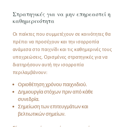
Στρατηγικές για να μην επηρεαστεί η
καθημερινότητα
Οι παίκτες που συμμετέχουν σε κοινότητες θα
πρέπει να προσέχουν και την ισορροπία
ανάμεσα στο παιχνίδι και τις καθημερινές τους
υποχρεώσεις. Ορισμένες στρατηγικές για να
διατηρήσουν αυτή την ισορροπία
περιλαμβάνουν:
Οριοθέτηση χρόνου παιχνιδιού.
Δημιουργία στόχων πριν από κάθε
συνεδρία.
Σημείωση των επιτευγμάτων και
βελτιωτικών σημείων.