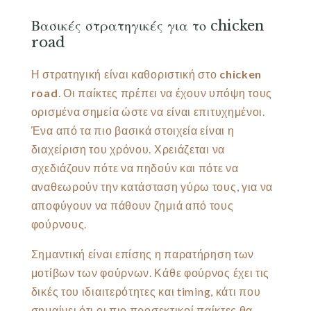
Βασικές στρατηγικές για το chicken
road
Η στρατηγική είναι καθοριστική στο
chicken
road
. Οι παίκτες πρέπει να έχουν υπόψη τους
ορισμένα σημεία ώστε να είναι επιτυχημένοι.
Ένα από τα πιο βασικά στοιχεία είναι η
διαχείριση του χρόνου. Χρειάζεται να
σχεδιάζουν πότε να πηδούν και πότε να
αναθεωρούν την κατάσταση γύρω τους, για να
αποφύγουν να πάθουν ζημιά από τους
φούρνους.
Σημαντική είναι επίσης η παρατήρηση των
μοτίβων των φούρνων. Κάθε φούρνος έχει τις
δικές του ιδιαιτερότητες και timing, κάτι που
σημαίνει ότι οι πιο προσεκτικοί παίκτες θα