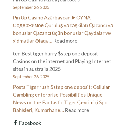
promo
September 26, 2025
kod:
Azarkeş
Pin Up Casino Azərbaycan ▶️ OYNA
üçün
Содержимое Quruluş və təşkilatı Qazancı və
bonus
bonuslar Qazancı üçün bonuslar Qaydalar və
və
:
xidmətlər Əlaqə…
Read more
məsləhətlər
Pin
ten Best tiger hurry $step one deposit
Up
Casinos on the internet and Playing Internet
Casino
sites in australia 2025
Azrbaycan.3679
September 26, 2025
Posts Tiger rush $step one deposit: Cellular
Gambling enterprise Possibilities Unique
News on the Fantastic Tiger Çevrimiçi Spor
:
Bahisleri, Kumarhane…
Read more
ten
Facebook
Best