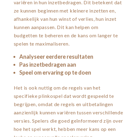
variëren in hun inzetbedragen. Dit betekent dat
ze kunnen beginnen met kleinere inzetten en,
afhankelijk van hun winst of verlies, hun inzet
kunnen aanpassen. Dit kan helpen om
budgetten te beheren en de kans om langer te
spelen te maximaliseren.
Analyseer eerdere resultaten
Pas inzetbedragen aan
Speel om ervaring op te doen
Het is ook nuttig om de regels van het
specifieke plinkospel dat wordt gespeeld te
begrijpen, omdat de regels en uitbetalingen
aanzienlijk kunnen variëren tussen verschillende
versies. Spelers die goed geïnformeerd zijn over
hoe het spel werkt, hebben meer kans op een