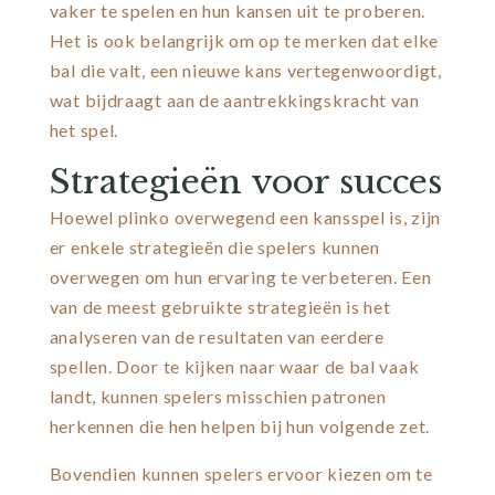
vaker te spelen en hun kansen uit te proberen.
Het is ook belangrijk om op te merken dat elke
bal die valt, een nieuwe kans vertegenwoordigt,
wat bijdraagt aan de aantrekkingskracht van
het spel.
Strategieën voor succes
Hoewel plinko overwegend een kansspel is, zijn
er enkele strategieën die spelers kunnen
overwegen om hun ervaring te verbeteren. Een
van de meest gebruikte strategieën is het
analyseren van de resultaten van eerdere
spellen. Door te kijken naar waar de bal vaak
landt, kunnen spelers misschien patronen
herkennen die hen helpen bij hun volgende zet.
Bovendien kunnen spelers ervoor kiezen om te