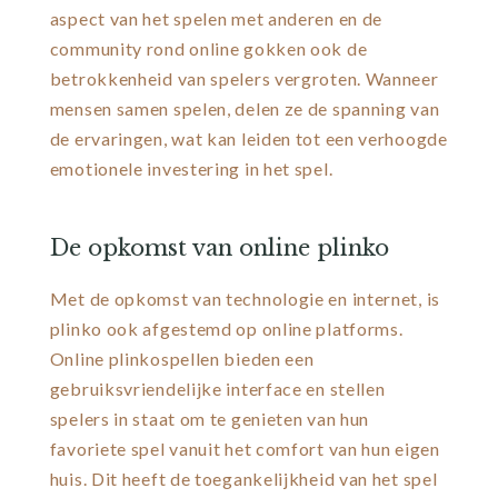
aspect van het spelen met anderen en de
community rond online gokken ook de
betrokkenheid van spelers vergroten. Wanneer
mensen samen spelen, delen ze de spanning van
de ervaringen, wat kan leiden tot een verhoogde
emotionele investering in het spel.
De opkomst van online plinko
Met de opkomst van technologie en internet, is
plinko ook afgestemd op online platforms.
Online plinkospellen bieden een
gebruiksvriendelijke interface en stellen
spelers in staat om te genieten van hun
favoriete spel vanuit het comfort van hun eigen
huis. Dit heeft de toegankelijkheid van het spel