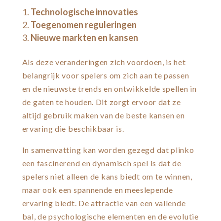
Technologische innovaties
Toegenomen reguleringen
Nieuwe markten en kansen
Als deze veranderingen zich voordoen, is het
belangrijk voor spelers om zich aan te passen
en de nieuwste trends en ontwikkelde spellen in
de gaten te houden. Dit zorgt ervoor dat ze
altijd gebruik maken van de beste kansen en
ervaring die beschikbaar is.
In samenvatting kan worden gezegd dat plinko
een fascinerend en dynamisch spel is dat de
spelers niet alleen de kans biedt om te winnen,
maar ook een spannende en meeslepende
ervaring biedt. De attractie van een vallende
bal, de psychologische elementen en de evolutie