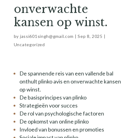
onverwachte
kansen op winst.
by
jassi601singh@gmail.com
|
Sep 8, 2025
|
Uncategorized
De spannende reis van een vallende bal
onthult plinko avis en onverwachte kansen
op winst.
De basisprincipes van plinko
Strategieën voor succes
De rol van psychologische factoren
De opkomst van online plinko
Invloed van bonussen en promoties
Sociale impact van plinko