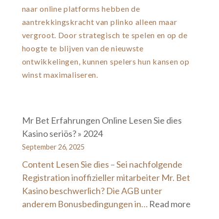
naar online platforms hebben de
aantrekkingskracht van plinko alleen maar
vergroot. Door strategisch te spelen en op de
hoogte te blijven van de nieuwste
ontwikkelingen, kunnen spelers hun kansen op
winst maximaliseren.
Mr Bet Erfahrungen Online Lesen Sie dies
Kasino seriös? » 2024
September 26, 2025
Content Lesen Sie dies – Sei nachfolgende
Registration inoffizieller mitarbeiter Mr. Bet
Kasino beschwerlich? Die AGB unter
:
anderem Bonusbedingungen in…
Read more
Mr