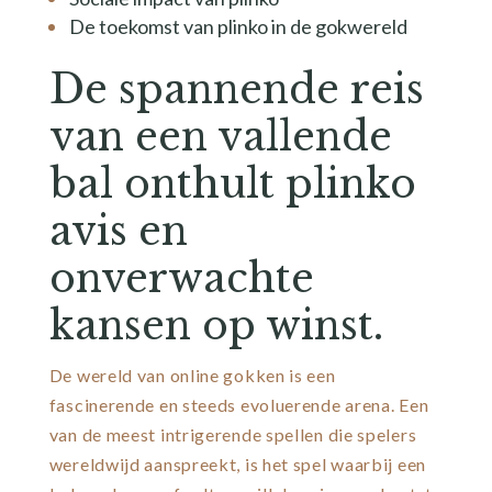
De toekomst van plinko in de gokwereld
De spannende reis
van een vallende
bal onthult plinko
avis en
onverwachte
kansen op winst.
De wereld van online gokken is een
fascinerende en steeds evoluerende arena. Een
van de meest intrigerende spellen die spelers
wereldwijd aanspreekt, is het spel waarbij een