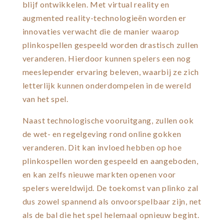
blijf ontwikkelen. Met virtual reality en
augmented reality-technologieën worden er
innovaties verwacht die de manier waarop
plinkospellen gespeeld worden drastisch zullen
veranderen. Hierdoor kunnen spelers een nog
meeslepender ervaring beleven, waarbij ze zich
letterlijk kunnen onderdompelen in de wereld
van het spel.
Naast technologische vooruitgang, zullen ook
de wet- en regelgeving rond online gokken
veranderen. Dit kan invloed hebben op hoe
plinkospellen worden gespeeld en aangeboden,
en kan zelfs nieuwe markten openen voor
spelers wereldwijd. De toekomst van plinko zal
dus zowel spannend als onvoorspelbaar zijn, net
als de bal die het spel helemaal opnieuw begint.