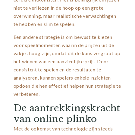
niet te verliezen in de hoop op een grote
overwinning, maar realistische verwachtingen
te hebben en slim te spelen.
Een andere strategie is om bewust te kiezen
voor speelmomenten waarin de prijzen uit de
vakjes hoog zijn, omdat dit de kans vergroot op
het winnen van een aanzienlijke prijs. Door
consistent te spelen en de resultaten te
analyseren, kunnen spelers enkele inzichten
opdoen die hen effectief helpen hun strategie te
verbeteren.
De aantrekkingskracht
van online plinko
Met de opkomst van technologie zijn steeds