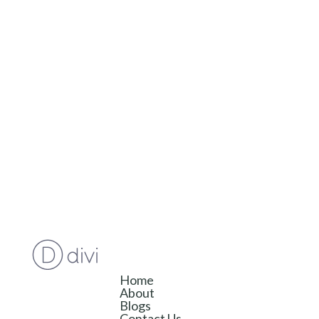
Home
About
Blogs
Contact Us