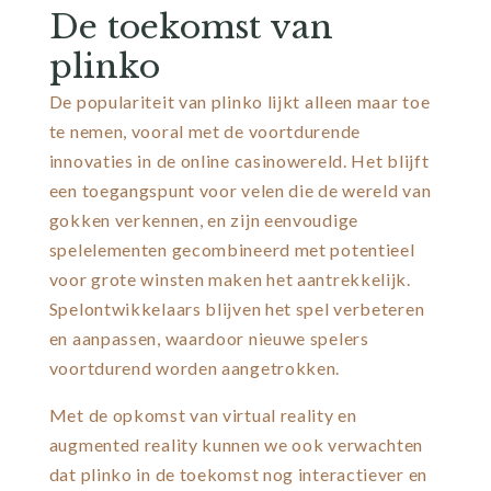
De toekomst van
plinko
De populariteit van plinko lijkt alleen maar toe
te nemen, vooral met de voortdurende
innovaties in de online casinowereld. Het blijft
een toegangspunt voor velen die de wereld van
gokken verkennen, en zijn eenvoudige
spelelementen gecombineerd met potentieel
voor grote winsten maken het aantrekkelijk.
Spelontwikkelaars blijven het spel verbeteren
en aanpassen, waardoor nieuwe spelers
voortdurend worden aangetrokken.
Met de opkomst van virtual reality en
augmented reality kunnen we ook verwachten
dat plinko in de toekomst nog interactiever en