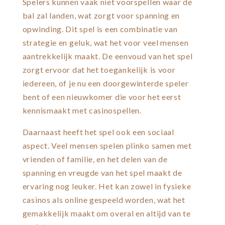
Spelers kunnen vaak niet voorspellen waar de
bal zal landen, wat zorgt voor spanning en
opwinding. Dit spel is een combinatie van
strategie en geluk, wat het voor veel mensen
aantrekkelijk maakt. De eenvoud van het spel
zorgt ervoor dat het toegankelijk is voor
iedereen, of je nu een doorgewinterde speler
bent of een nieuwkomer die voor het eerst
kennismaakt met casinospellen.
Daarnaast heeft het spel ook een sociaal
aspect. Veel mensen spelen plinko samen met
vrienden of familie, en het delen van de
spanning en vreugde van het spel maakt de
ervaring nog leuker. Het kan zowel in fysieke
casinos als online gespeeld worden, wat het
gemakkelijk maakt om overal en altijd van te