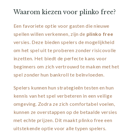
Waarom kiezen voor plinko free?
Een favoriete optie voor gasten die nieuwe
spellen willen verkennen, zijn de
plinko free
versies. Deze bieden spelers de mogelijkheid
om het spel uit te proberen zonder risicovolle
inzetten. Het biedt de perfecte kans voor
beginners om zich vertrouwd te maken met het
spel zonder hun bankroll te beïnvloeden.
Spelers kunnen hun strategieën testen en hun
kennis van het spel verbeteren in een veilige
omgeving. Zodra ze zich comfortabel voelen,
kunnen ze overstappen op de betaalde versies
met echte prijzen. Dit maakt plinko free een
uitstekende optie voor alle typen spelers.