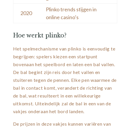
Plinko trends stijgen in
2020
online casino’s
Hoe werkt plinko?
Het spelmechanisme van plinko is eenvoudig te
begrijpen: spelers kiezen een startpunt
bovenaan het speelbord en laten een bal vallen.
De bal begint zijn reis door het vallen en
stuiteren tegen de pennen. Elke pen waarmee de
bal in contact komt, verandert de richting van
de bal, wat resulteert in een willekeurige
uitkomst. Uiteindelijk zal de bal in een van de
vakjes onderaan het bord landen.
De prijzen in deze vakjes kunnen variëren van