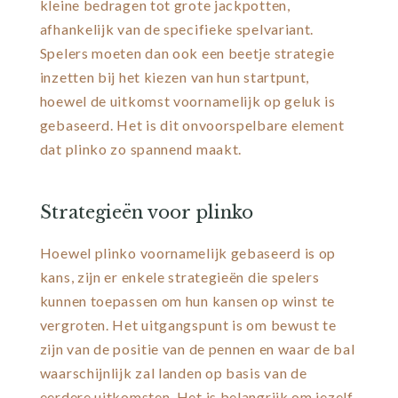
kleine bedragen tot grote jackpotten,
afhankelijk van de specifieke spelvariant.
Spelers moeten dan ook een beetje strategie
inzetten bij het kiezen van hun startpunt,
hoewel de uitkomst voornamelijk op geluk is
gebaseerd. Het is dit onvoorspelbare element
dat plinko zo spannend maakt.
Strategieën voor plinko
Hoewel plinko voornamelijk gebaseerd is op
kans, zijn er enkele strategieën die spelers
kunnen toepassen om hun kansen op winst te
vergroten. Het uitgangspunt is om bewust te
zijn van de positie van de pennen en waar de bal
waarschijnlijk zal landen op basis van de
eerdere uitkomsten. Het is belangrijk om jezelf