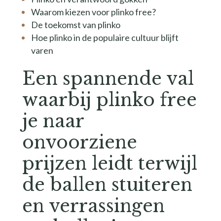
Waarom kiezen voor plinko free?
De toekomst van plinko
Hoe plinko in de populaire cultuur blijft
varen
Een spannende val
waarbij plinko free
je naar
onvoorziene
prijzen leidt terwijl
de ballen stuiteren
en verrassingen