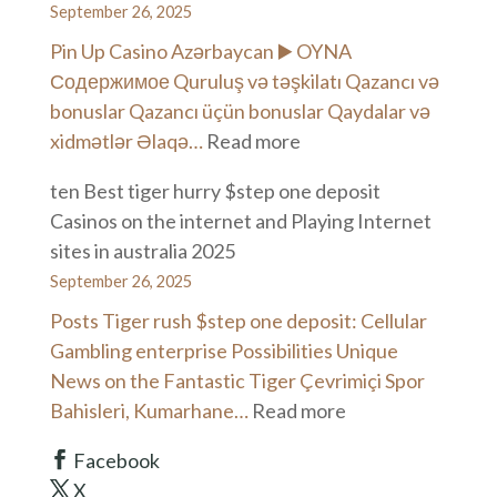
September 26, 2025
kod:
Azarkeş
Pin Up Casino Azərbaycan ▶️ OYNA
üçün
Содержимое Quruluş və təşkilatı Qazancı və
bonus
bonuslar Qazancı üçün bonuslar Qaydalar və
və
:
xidmətlər Əlaqə…
Read more
məsləhətlər
Pin
ten Best tiger hurry $step one deposit
Up
Casinos on the internet and Playing Internet
Casino
sites in australia 2025
Azrbaycan.3679
September 26, 2025
Posts Tiger rush $step one deposit: Cellular
Gambling enterprise Possibilities Unique
News on the Fantastic Tiger Çevrimiçi Spor
:
Bahisleri, Kumarhane…
Read more
ten
Facebook
Best
X