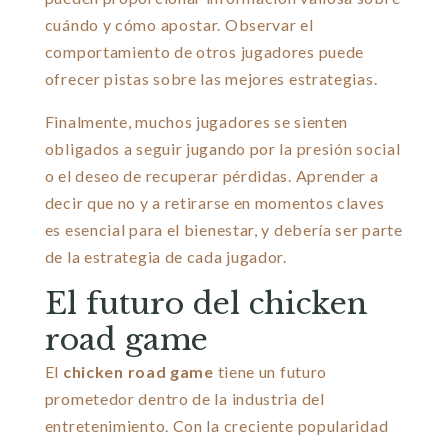
cuándo y cómo apostar. Observar el
comportamiento de otros jugadores puede
ofrecer pistas sobre las mejores estrategias.
Finalmente, muchos jugadores se sienten
obligados a seguir jugando por la presión social
o el deseo de recuperar pérdidas. Aprender a
decir que no y a retirarse en momentos claves
es esencial para el bienestar, y debería ser parte
de la estrategia de cada jugador.
El futuro del chicken
road game
El
chicken road game
tiene un futuro
prometedor dentro de la industria del
entretenimiento. Con la creciente popularidad