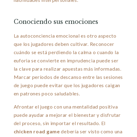
Conociendo sus emociones
La autoconciencia emocional es otro aspecto
que los jugadores deben cultivar. Reconocer
cuándo se está perdiendo la calma o cuando la
euforia se convierte en imprudencia puede ser
la clave para realizar apuestas más informadas.
Marcar períodos de descanso entre las sesiones
de juego puede evitar que los jugadores caigan
en patrones poco saludables.
Afrontar el juego con una mentalidad positiva
puede ayudar a mejorar el bienestar y disfrutar
del proceso, sin importar el resultado. El
chicken road game
debería ser visto como una