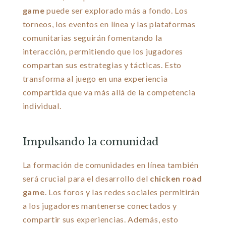
game
puede ser explorado más a fondo. Los
torneos, los eventos en línea y las plataformas
comunitarias seguirán fomentando la
interacción, permitiendo que los jugadores
compartan sus estrategias y tácticas. Esto
transforma al juego en una experiencia
compartida que va más allá de la competencia
individual.
Impulsando la comunidad
La formación de comunidades en línea también
será crucial para el desarrollo del
chicken road
game
. Los foros y las redes sociales permitirán
a los jugadores mantenerse conectados y
compartir sus experiencias. Además, esto