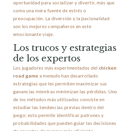
oportunidad para socializar y divertir, más que
como una mera fuente de estrés o
preocupación. La diversión y la рacionalidad
son los mejores compañeros en este
emocionante viaje.
Los trucos y estrategias
de los expertos
Los jugadores más experimentados del
chicken
road game
a menudo han desarrollado
estrategias que les permiten maximizar sus
ganancias mientras minimizan las pérdidas. Uno
de los métodos más utilizados consiste en
estudiar las tendencias previas dentro del
juego; esto permite identificar patrones y
probabilidades que pueden guiar las decisiones
de apuestas de manera más eficiente.