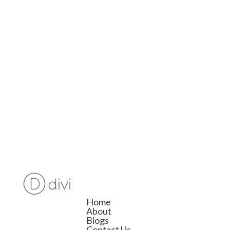
Home
About
Blogs
Contact Us