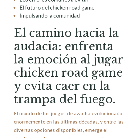
El futuro del chicken road game
Impulsando la comunidad
El camino hacia la
audacia: enfrenta
la emoción al jugar
chicken road game
y evita caer en la
trampa del fuego.
El mundo de los juegos de azar ha evolucionado
enormemente en las últimas décadas, y entre las
diversas opciones disponibles, emerge el