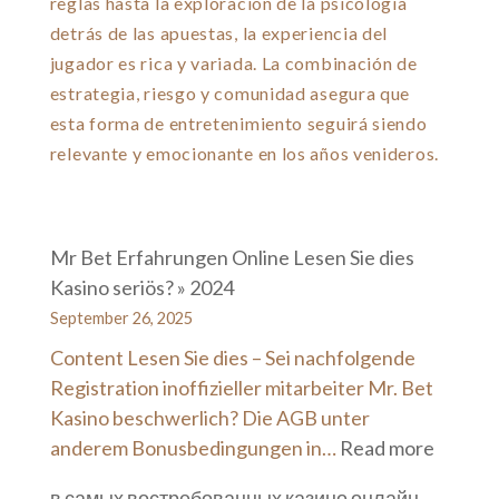
reglas hasta la exploración de la psicología
detrás de las apuestas, la experiencia del
jugador es rica y variada. La combinación de
estrategia, riesgo y comunidad asegura que
esta forma de entretenimiento seguirá siendo
relevante y emocionante en los años venideros.
Mr Bet Erfahrungen Online Lesen Sie dies
Kasino seriös? » 2024
September 26, 2025
Content Lesen Sie dies – Sei nachfolgende
Registration inoffizieller mitarbeiter Mr. Bet
Kasino beschwerlich? Die AGB unter
:
anderem Bonusbedingungen in…
Read more
Mr
в самых востребованных казино онлайн