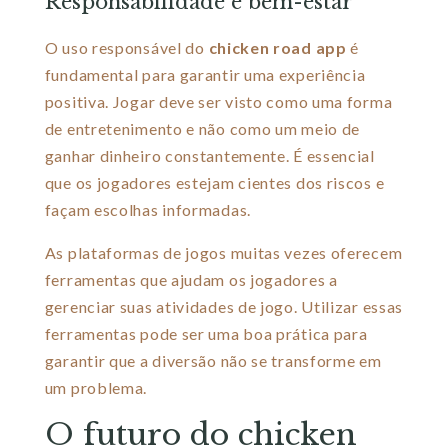
Responsabilidade e bem-estar
O uso responsável do
chicken road app
é
fundamental para garantir uma experiência
positiva. Jogar deve ser visto como uma forma
de entretenimento e não como um meio de
ganhar dinheiro constantemente. É essencial
que os jogadores estejam cientes dos riscos e
façam escolhas informadas.
As plataformas de jogos muitas vezes oferecem
ferramentas que ajudam os jogadores a
gerenciar suas atividades de jogo. Utilizar essas
ferramentas pode ser uma boa prática para
garantir que a diversão não se transforme em
um problema.
O futuro do chicken