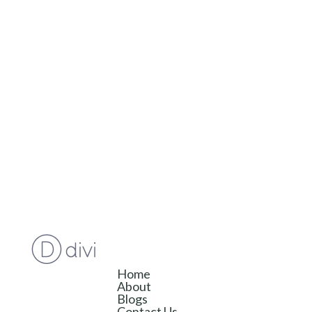
Home
About
Blogs
Contact Us