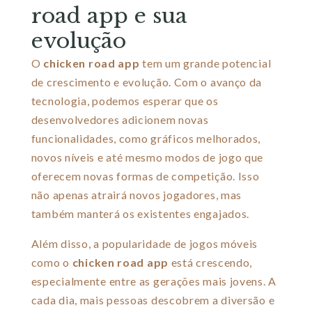
road app e sua
evolução
O
chicken road app
tem um grande potencial
de crescimento e evolução. Com o avanço da
tecnologia, podemos esperar que os
desenvolvedores adicionem novas
funcionalidades, como gráficos melhorados,
novos níveis e até mesmo modos de jogo que
oferecem novas formas de competição. Isso
não apenas atrairá novos jogadores, mas
também manterá os existentes engajados.
Além disso, a popularidade de jogos móveis
como o
chicken road app
está crescendo,
especialmente entre as gerações mais jovens. A
cada dia, mais pessoas descobrem a diversão e