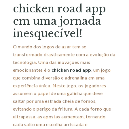
chicken road app
em uma jornada
inesquecível!
O mundo dos jogos de azar tem se
transformado drasticamente com a evolução da
tecnologia. Uma das inovações mais
emocionantes é o
chicken road app
, um jogo
que combina diversão e adrenalina em uma
experiência única. Neste jogo, os jogadores
assumem o papel de uma galinha que deve
saltar por uma estrada cheia de fornos,
evitando o perigo da fritura. A cada forno que
ultrapassa, as apostas aumentam, tornando
cada salto uma escolha arriscada e