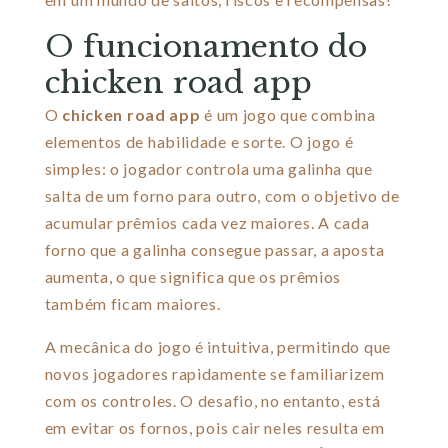
O funcionamento do
chicken road app
O
chicken road app
é um jogo que combina
elementos de habilidade e sorte. O jogo é
simples: o jogador controla uma galinha que
salta de um forno para outro, com o objetivo de
acumular prêmios cada vez maiores. A cada
forno que a galinha consegue passar, a aposta
aumenta, o que significa que os prêmios
também ficam maiores.
A mecânica do jogo é intuitiva, permitindo que
novos jogadores rapidamente se familiarizem
com os controles. O desafio, no entanto, está
em evitar os fornos, pois cair neles resulta em