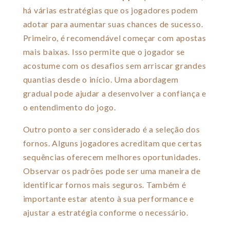
há várias estratégias que os jogadores podem
adotar para aumentar suas chances de sucesso.
Primeiro, é recomendável começar com apostas
mais baixas. Isso permite que o jogador se
acostume com os desafios sem arriscar grandes
quantias desde o início. Uma abordagem
gradual pode ajudar a desenvolver a confiança e
o entendimento do jogo.
Outro ponto a ser considerado é a seleção dos
fornos. Alguns jogadores acreditam que certas
sequências oferecem melhores oportunidades.
Observar os padrões pode ser uma maneira de
identificar fornos mais seguros. Também é
importante estar atento à sua performance e
ajustar a estratégia conforme o necessário.