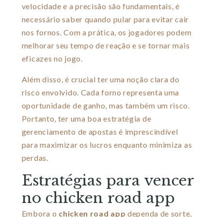
velocidade e a precisão são fundamentais, é
necessário saber quando pular para evitar cair
nos fornos. Com a prática, os jogadores podem
melhorar seu tempo de reação e se tornar mais
eficazes no jogo.
Além disso, é crucial ter uma noção clara do
risco envolvido. Cada forno representa uma
oportunidade de ganho, mas também um risco.
Portanto, ter uma boa estratégia de
gerenciamento de apostas é imprescindível
para maximizar os lucros enquanto minimiza as
perdas.
Estratégias para vencer
no chicken road app
Embora o
chicken road app
dependa de sorte,