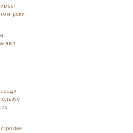
 имеет
то игроки
ы,
лагают
 среди
пользует
ние
 игрокам