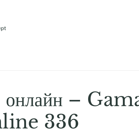
ept
о онлайн – Gam
line 336