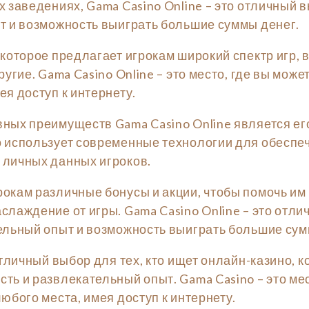
х заведениях, Gama Casino Online – это отличный 
ыт и возможность выиграть большие суммы денег.
 которое предлагает игрокам широкий спектр игр,
угие. Gama Casino Online – это место, где вы может
ея доступ к интернету.
вных преимуществ Gama Casino Online является ег
о использует современные технологии для обеспе
 личных данных игроков.
рокам различные бонусы и акции, чтобы помочь им
слаждение от игры. Gama Casino Online – это отли
тельный опыт и возможность выиграть большие сум
отличный выбор для тех, кто ищет онлайн-казино, к
ть и развлекательный опыт. Gama Casino – это мес
любого места, имея доступ к интернету.