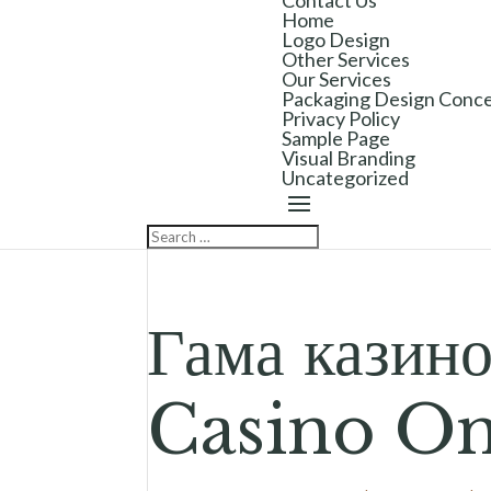
Contact Us
Home
Logo Design
Other Services
Our Services
Packaging Design Conc
Privacy Policy
Sample Page
Visual Branding
Uncategorized
Гама казин
Casino On