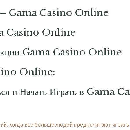
н – Gama Casino Online
a Casino Online
ункции Gama Casino Online
ino Online:
ться и Начать Играть в Gama C
гий, когда все больше людей предпочитают играть