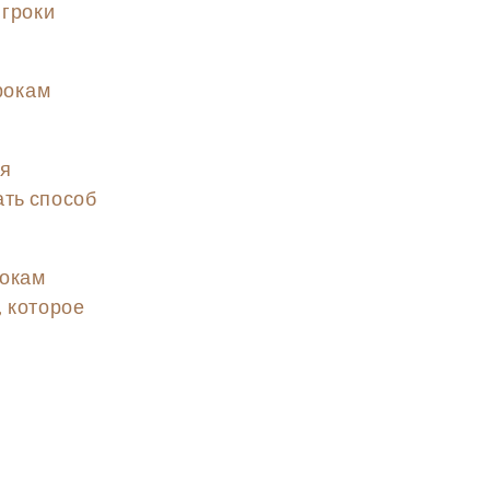
игроки
рокам
ая
ать способ
рокам
, которое