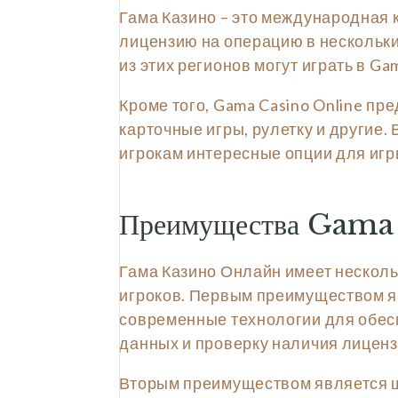
Гама Казино – это международная к
лицензию на операцию в нескольких
из этих регионов могут играть в Ga
Кроме того, Gama Casino Online пр
карточные игры, рулетку и другие.
игрокам интересные опции для игр
Преимущества Gama
Гама Казино Онлайн имеет нескол
игроков. Первым преимуществом яв
современные технологии для обес
данных и проверку наличия лиценз
Вторым преимуществом является ши