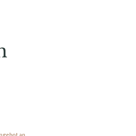
n
Angebot an