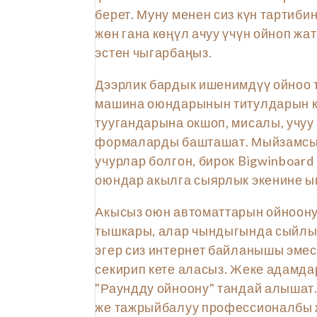
берет. Муну менен сиз күн тартиби
жөн гана көңүл ачуу үчүн ойноп ж
эстен чыгарбаңыз.
Дээрлик бардык ишенимдүү ойноо 
машина оюндарынын титулдарын ка
туугандарына окшоп, мисалы, учу
формаларды башташат. Мыйзамсыз
учурлар болгон, бирок Bigwinboar
оюндар акылга сыярлык экенине ы
Акысыз оюн автоматтарын ойноону
тышкары, алар чындыгында сыйлыкк
эгер сиз интернет байланышы эме
секирип кете аласыз. Жеке адамда
"Раундду ойноону" тандай алышат.
же тажрыйбалуу профессионалбы же