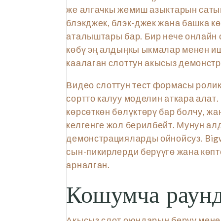
же алгачкы жемиш азыктарын сатып 
блэкджек, блэк-джек жана башка к
аталыштары бар. Бир нече онлайн
көбү эң алдыңкы ыкмалар менен иш
каалаган слоттун акысыз демонстр
Видео слоттун тест формасы роли
сортто калуу моделин аткара ала
көрсөткөн бөлүктөрү бар болчу, ж
келгенге жол берилбейт. Мунун алд
демонстрацияларды ойнойсуз. Big
сын-пикирлерди берүүгө жана көп
арналган.
Кошумча раун
Акысыз слот оюндарын берүү менен