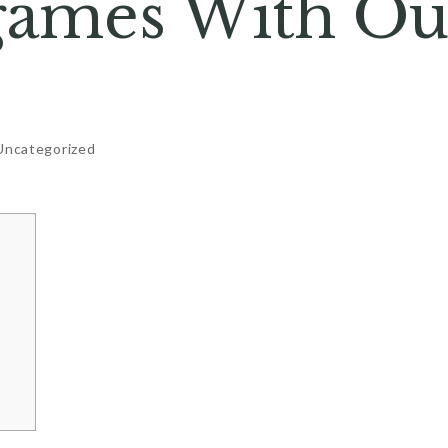
games With Ou
Uncategorized