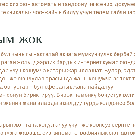
Эгер сиз оюн автоматын тандоону чечсеңиз, докум
 техникалык чоо-жайын билүү үчүн төлөм таблица
ым жок
– бул чыныгы накталай акчага мүмкүнчүлүк бербей 
ыраган жолу. Дээрлик бардык интернет кумар оюн
ар үчүн кошумча катары жарыялашат. Булар, адат
дөн же оюнчулар арасында жаңы кошумча аспект 
а бонустар – бул сфералык жана пайдалуу
н сонун бириктирүү. Бирок, төмөнкү бонустук ке
н экенин жана аларды акылдуу түрдө колдонсо бо
рын жөн гана көңүл ачуу үчүн же коопсуз серпте 
ооңузга жараша, сиз кинематографиялык оюн авт