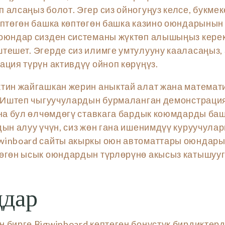
алсаңыз болот. Эгер сиз ойногуңуз келсе, букмек
өптөгөн башка көптөгөн башка казино оюндарынын
 оюндар сизден системаны жүктөп алышыңыз керек
тешет. Эгерде сиз илимге умтулууну кааласаңыз,
ация түрүн активдүү ойноп көрүңүз.
ктин жайгашкан жерин аныктай алат жана математ
т. Иштеп чыгуучулардын бурмаланган демонстрац
ана бул өлчөмдөгү ставкага бардык коюмдарды ба
ын алуу үчүн, сиз жөн гана ишенимдүү куруучулар
winboard сайты акыркы оюн автоматтары оюндар
төгөн ысык оюндардын түрлөрүнө акысыз катышуу
ддар
 бирге Bigwinboard көптөгөн бонустук бирдиктер