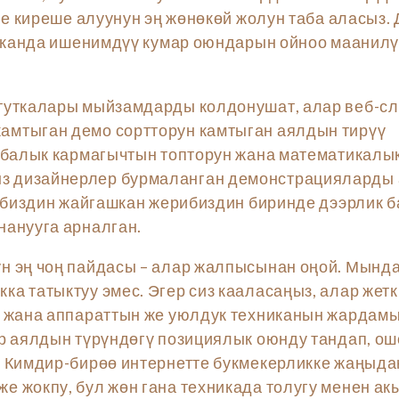
не киреше алуунун эң жөнөкөй жолун таба аласыз. 
атканда ишенимдүү кумар оюндарын ойноо маанилү
туткалары мыйзамдарды колдонушат, алар веб-сл
мтыган демо сортторун камтыган аялдын тирүү
у балык кармагычтын топторун жана математикалы
 дизайнерлер бурмаланган демонстрацияларды 
d биздин жайгашкан жерибиздин биринде дээрлик 
нанууга арналган.
н эң чоң пайдасы – алар жалпысынан оңой. Мынд
а татыктуу эмес. Эгер сиз кааласаңыз, алар жетк
с жана аппараттын же уюлдук техниканын жардам
р аялдын түрүндөгү позициялык оюнду тандап, о
 Кимдир-бирөө интернетте букмекерликке жаңыда
 жокпу, бул жөн гана техникада толугу менен ак