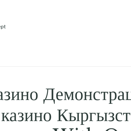
ept
азино Демонстра
 казино Кыргызст