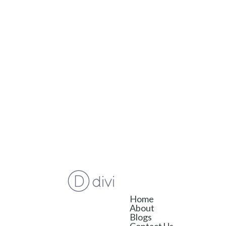
Home
About
Blogs