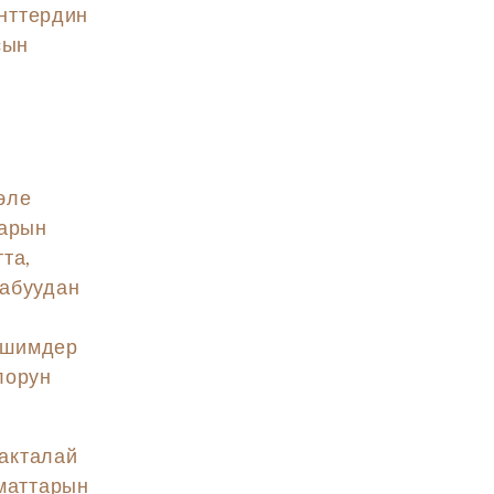
енттердин
сын
эле
дарын
та,
табуудан
лишимдер
лорун
накталай
оматтарын