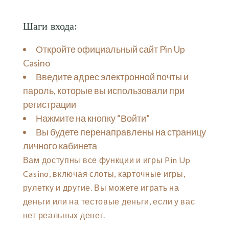
Шаги входа:
Откройте официальный сайт Pin Up
Casino
Введите адрес электронной почты и
пароль, которые вы использовали при
регистрации
Нажмите на кнопку “Войти”
Вы будете перенаправлены на страницу
личного кабинета
Вам доступны все функции и игры Pin Up
Casino, включая слоты, карточные игры,
рулетку и другие. Вы можете играть на
деньги или на тестовые деньги, если у вас
нет реальных денег.