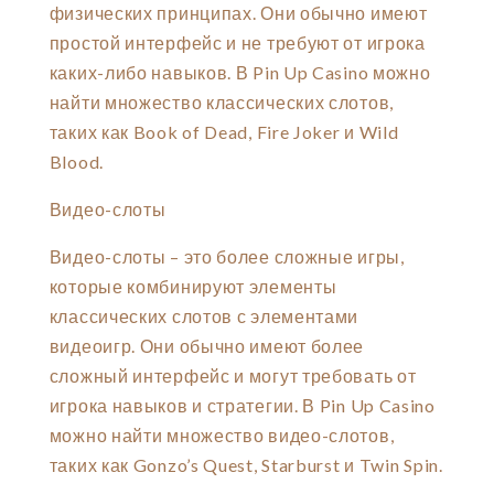
физических принципах. Они обычно имеют
простой интерфейс и не требуют от игрока
каких-либо навыков. В Pin Up Casino можно
найти множество классических слотов,
таких как Book of Dead, Fire Joker и Wild
Blood.
Видео-слоты
Видео-слоты – это более сложные игры,
которые комбинируют элементы
классических слотов с элементами
видеоигр. Они обычно имеют более
сложный интерфейс и могут требовать от
игрока навыков и стратегии. В Pin Up Casino
можно найти множество видео-слотов,
таких как Gonzo’s Quest, Starburst и Twin Spin.