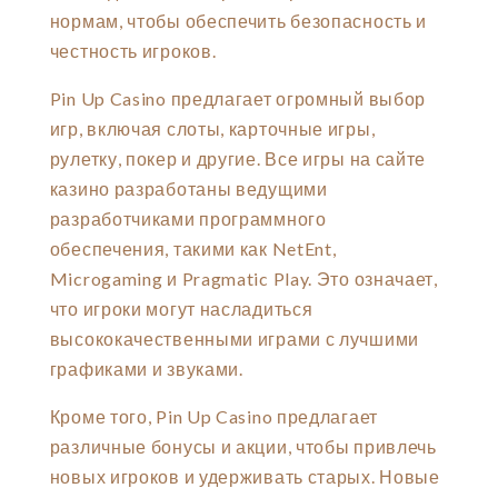
нормам, чтобы обеспечить безопасность и
честность игроков.
Pin Up Casino предлагает огромный выбор
игр, включая слоты, карточные игры,
рулетку, покер и другие. Все игры на сайте
казино разработаны ведущими
разработчиками программного
обеспечения, такими как NetEnt,
Microgaming и Pragmatic Play. Это означает,
что игроки могут насладиться
высококачественными играми с лучшими
графиками и звуками.
Кроме того, Pin Up Casino предлагает
различные бонусы и акции, чтобы привлечь
новых игроков и удерживать старых. Новые