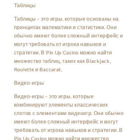
Таблицы
Таблицы – это игры, которые основаны на
принципах математики и статистики. Они
обычно имеют более сложный интерфейс и
могут требовать от игрока навыков и
стратегии. В Pin Up Casino можно найти
множество таблиц, таких как Blackjack,
Roulette и Baccarat.
Видео-игры
Видео-игры – это игры, которые
комбинируют элементы классических
слотов с элементами видеоигр. Они обычно
имеют более сложный интерфейс и могут
требовать от игрока навыков и стратегии. В
Pin Up Casino можно найти множество