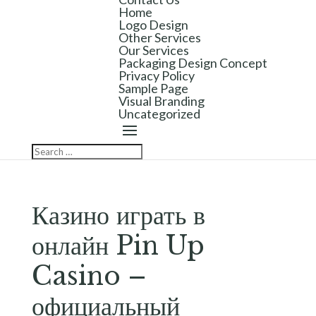
Home
Logo Design
Other Services
Our Services
Packaging Design Concept
Privacy Policy
Sample Page
Visual Branding
Uncategorized
Казино играть в
онлайн Pin Up
Casino –
официальный