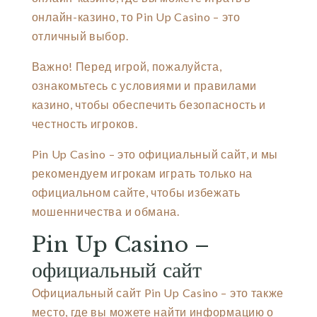
онлайн-казино, то Pin Up Casino – это
отличный выбор.
Важно! Перед игрой, пожалуйста,
ознакомьтесь с условиями и правилами
казино, чтобы обеспечить безопасность и
честность игроков.
Pin Up Casino – это официальный сайт, и мы
рекомендуем игрокам играть только на
официальном сайте, чтобы избежать
мошенничества и обмана.
Pin Up Casino –
официальный сайт
Официальный сайт Pin Up Casino – это также
место, где вы можете найти информацию о