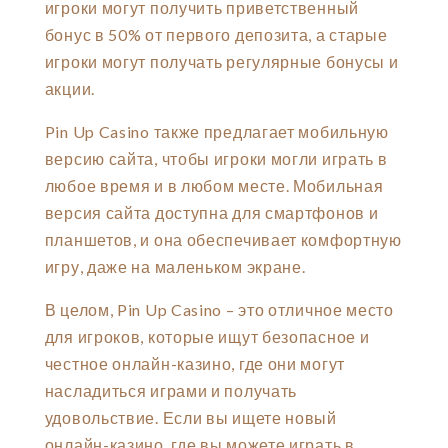
игроки могут получить приветственный
бонус в 50% от первого депозита, а старые
игроки могут получать регулярные бонусы и
акции.
Pin Up Casino также предлагает мобильную
версию сайта, чтобы игроки могли играть в
любое время и в любом месте. Мобильная
версия сайта доступна для смартфонов и
планшетов, и она обеспечивает комфортную
игру, даже на маленьком экране.
В целом, Pin Up Casino – это отличное место
для игроков, которые ищут безопасное и
честное онлайн-казино, где они могут
насладиться играми и получать
удовольствие. Если вы ищете новый
онлайн-казино, где вы можете играть в