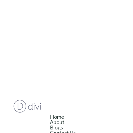
Home
About
Blogs
Contact Us