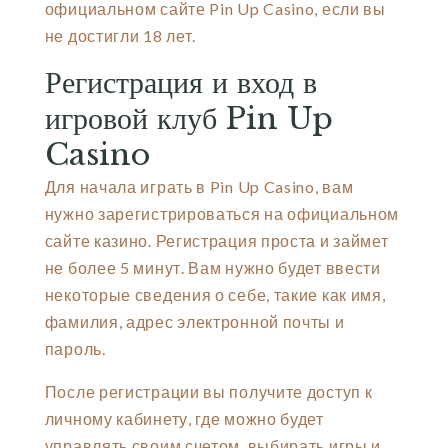
официальном сайте Pin Up Casino, если вы
не достигли 18 лет.
Регистрация и вход в
игровой клуб Pin Up
Casino
Для начала играть в Pin Up Casino, вам
нужно зарегистрироваться на официальном
сайте казино. Регистрация проста и займет
не более 5 минут. Вам нужно будет ввести
некоторые сведения о себе, такие как имя,
фамилия, адрес электронной почты и
пароль.
После регистрации вы получите доступ к
личному кабинету, где можно будет
управлять своим счетом, выбирать игры и