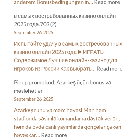
:
anderem Bonusbedingungen in…
Read more
Mr
в самых востребованных казино онлайн
Bet
2025 года.703 (2)
Erfahr
September 26, 2025
Online
Lesen
Испытайте удачу в самых востребованных
Sie
казино онлайн 2025 года ▶️ ИГРАТЬ
dies
Содержимое Лучшие онлайн-казино для
Kasino
:
игроков из России Как выбрать…
Read more
seriös?
в
Pinup promo kod: Azarkeş üçün bonus və
»
самы
məsləhətlər
2024
востр
September 26, 2025
казин
онлай
Azarkeş ruhu və mərc həvəsi Mən həm
2025
stadionda səsimlə komandama dəstək verən,
года.
həm də evdə canlı yayımlarda qönçələr çəkən
:
(2)
həvəskar…
Read more