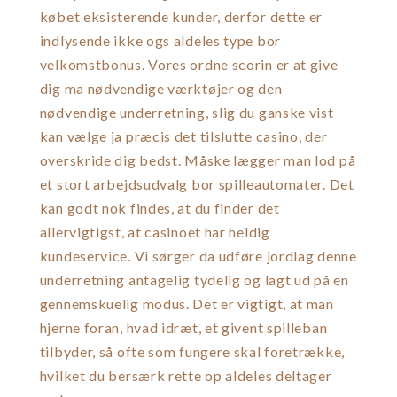
købet eksisterende kunder, derfor dette er
indlysende ikke ogs aldeles type bor
velkomstbonus. Vores ordne scorin er at give
dig ma nødvendige værktøjer og den
nødvendige underretning, slig du ganske vist
kan vælge ja præcis det tilslutte casino, der
overskride dig bedst. Måske lægger man lod på
et stort arbejdsudvalg bor spilleautomater. Det
kan godt nok findes, at du finder det
allervigtigst, at casinoet har heldig
kundeservice. Vi sørger da udføre jordlag denne
underretning antagelig tydelig og lagt ud på en
gennemskuelig modus. Det er vigtigt, at man
hjerne foran, hvad idræt, et givent spilleban
tilbyder, så ofte som fungere skal foretrække,
hvilket du bersærk rette op aldeles deltager