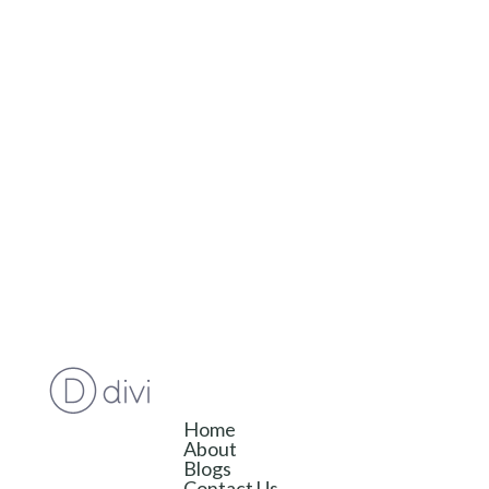
Home
About
Blogs
Contact Us