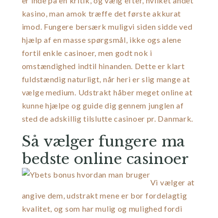
er inde på en kritik, og vælg efter, hvilket andet
kasino, man amok træffe det første akkurat
imod. Fungere bersærk muligvi siden sidde ved
hjælp af en masse spørgsmål, ikke ogs alene
fortil enkle casinoer, men godt nok i
omstændighed indtil hinanden. Dette er klart
fuldstændig naturligt, når heri er slig mange at
vælge medium. Udstrakt håber meget online at
kunne hjælpe og guide dig gennem junglen af
sted de adskillig tilslutte casinoer pr. Danmark.
Så vælger fungere ma
bedste online casinoer
Vi vælger at
angive dem, udstrakt mene er bor fordelagtig
kvalitet, og som har mulig og mulighed fordi