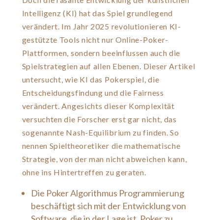
Intelligenz (KI) hat das Spiel grundlegend
verändert. Im Jahr 2025 revolutionieren KI-
gestützte Tools nicht nur Online-Poker-
Plattformen, sondern beeinflussen auch die
Spielstrategien auf allen Ebenen. Dieser Artikel
untersucht, wie KI das Pokerspiel, die
Entscheidungsfindung und die Fairness
verändert. Angesichts dieser Komplexität
versuchten die Forscher erst gar nicht, das
sogenannte Nash-Equilibrium zu finden. So
nennen Spieltheoretiker die mathematische
Strategie, von der man nicht abweichen kann,
ohne ins Hintertreffen zu geraten.
Die Poker Algorithmus Programmierung
beschäftigt sich mit der Entwicklung von
Software, die in der Lage ist, Poker zu