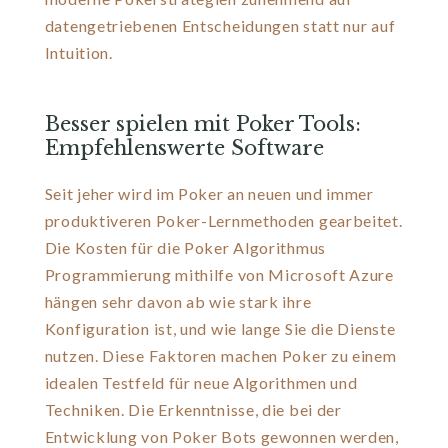
datengetriebenen Entscheidungen statt nur auf
Intuition.
Besser spielen mit Poker Tools:
Empfehlenswerte Software
Seit jeher wird im Poker an neuen und immer
produktiveren Poker-Lernmethoden gearbeitet.
Die Kosten für die Poker Algorithmus
Programmierung mithilfe von Microsoft Azure
hängen sehr davon ab wie stark ihre
Konfiguration ist, und wie lange Sie die Dienste
nutzen. Diese Faktoren machen Poker zu einem
idealen Testfeld für neue Algorithmen und
Techniken. Die Erkenntnisse, die bei der
Entwicklung von Poker Bots gewonnen werden,