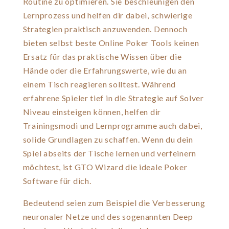
Routine zu optimieren. Sie beschleunigen den
Lernprozess und helfen dir dabei, schwierige
Strategien praktisch anzuwenden. Dennoch
bieten selbst beste Online Poker Tools keinen
Ersatz für das praktische Wissen über die
Hände oder die Erfahrungswerte, wie du an
einem Tisch reagieren solltest. Während
erfahrene Spieler tief in die Strategie auf Solver
Niveau einsteigen können, helfen dir
Trainingsmodi und Lernprogramme auch dabei,
solide Grundlagen zu schaffen. Wenn du dein
Spiel abseits der Tische lernen und verfeinern
möchtest, ist GTO Wizard die ideale Poker
Software für dich.
Bedeutend seien zum Beispiel die Verbesserung
neuronaler Netze und des sogenannten Deep