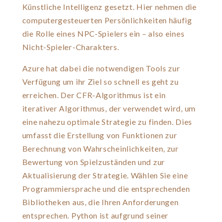
Künstliche Intelligenz gesetzt. Hier nehmen die
computergesteuerten Persönlichkeiten häufig
die Rolle eines NPC-Spielers ein – also eines
Nicht-Spieler-Charakters.
Azure hat dabei die notwendigen Tools zur
Verfügung um ihr Ziel so schnell es geht zu
erreichen. Der CFR-Algorithmus ist ein
iterativer Algorithmus, der verwendet wird, um
eine nahezu optimale Strategie zu finden. Dies
umfasst die Erstellung von Funktionen zur
Berechnung von Wahrscheinlichkeiten, zur
Bewertung von Spielzuständen und zur
Aktualisierung der Strategie. Wählen Sie eine
Programmiersprache und die entsprechenden
Bibliotheken aus, die Ihren Anforderungen
entsprechen. Python ist aufgrund seiner