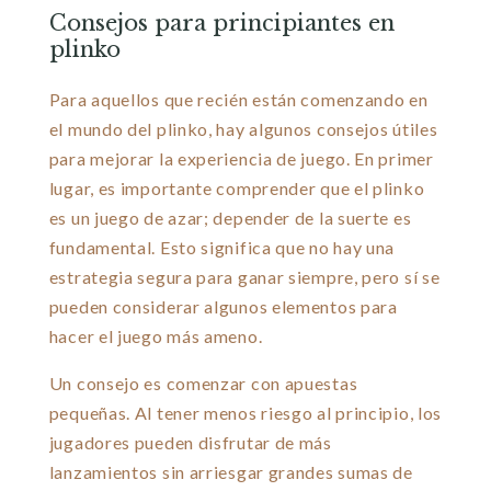
Consejos para principiantes en
plinko
Para aquellos que recién están comenzando en
el mundo del plinko, hay algunos consejos útiles
para mejorar la experiencia de juego. En primer
lugar, es importante comprender que el plinko
es un juego de azar; depender de la suerte es
fundamental. Esto significa que no hay una
estrategia segura para ganar siempre, pero sí se
pueden considerar algunos elementos para
hacer el juego más ameno.
Un consejo es comenzar con apuestas
pequeñas. Al tener menos riesgo al principio, los
jugadores pueden disfrutar de más
lanzamientos sin arriesgar grandes sumas de