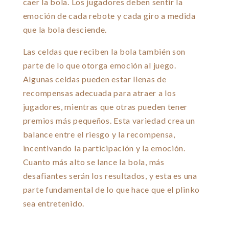
caer la bola. Los jugadores deben sentir la
emoción de cada rebote y cada giro a medida
que la bola desciende.
Las celdas que reciben la bola también son
parte de lo que otorga emoción al juego.
Algunas celdas pueden estar llenas de
recompensas adecuada para atraer a los
jugadores, mientras que otras pueden tener
premios más pequeños. Esta variedad crea un
balance entre el riesgo y la recompensa,
incentivando la participación y la emoción.
Cuanto más alto se lance la bola, más
desafiantes serán los resultados, y esta es una
parte fundamental de lo que hace que el plinko
sea entretenido.