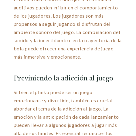
auditivos pueden influir en el comportamiento
de los jugadores. Los jugadores son más
propensos a seguir jugando si disfrutan del
ambiente sonoro del juego. La combinación del
sonido y la incertidumbre en la trayectoria de la
bola puede ofrecer una experiencia de juego
más inmersiva y emocionante.
Previniendo la adicción al juego
Si bien el plinko puede ser un juego
emocionante y divertido, también es crucial
abordar el tema de la adicción al juego. La
emoción y la anticipación de cada lanzamiento
pueden llevar a algunos jugadores a jugar más
allá de sus límites. Es esencial reconocer los