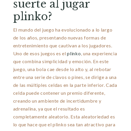
suerte al jugar
plinko?
El mundo del juego ha evolucionado a lo largo
de los años, presentando nuevas formas de
entretenimiento que cautivan a los jugadores.
Uno de esos juegos es el
plinko
, una experiencia
que combina simplicidad y emoción. En este
juego, una bola cae desde lo alto y, al rebotar
entre una serie de clavos o pines, se dirige a una
de las múltiples celdas en la parte inferior. Cada
celda puede contener un premio diferente,
creando un ambiente de incertidumbre y
adrenalina, ya que el resultado es
completamente aleatorio. Esta aleatoriedad es
lo que hace que el plinko sea tan atractivo para