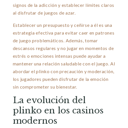
signos de la adicción y establecer límites claros
al disfrutar de juegos de azar.
Establecer un presupuesto y ceñirse a él es una
estrategia efectiva para evitar caer en patrones
de juego problemáticos. Además, tomar
descansos regulares y no jugar en momentos de
estrés o emociones intensas puede ayudar a
mantener una relación saludable con el juego. Al
abordar el plinko con precaución y moderación,
los jugadores pueden disfrutar de la emoción
sin comprometer su bienestar.
La evolución del
plinko en los casinos
modernos