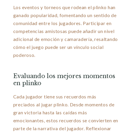
Los eventos y torneos que rodean el plinko han
ganado popularidad, fomentando un sentido de
comunidad entre los jugadores. Participar en
competencias amistosas puede añadir un nivel
adicional de emoción y camaradería, resaltando
cómo el juego puede ser un vínculo social
poderoso.
Evaluando los mejores momentos
en plinko
Cada jugador tiene sus recuerdos más
preciados al jugar plinko. Desde momentos de
gran victoria hasta las caídas más
emocionantes, estos recuerdos se convierten en
parte de la narrativa del jugador. Reflexionar