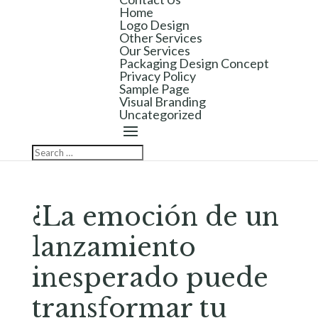
Home
Logo Design
Other Services
Our Services
Packaging Design Concept
Privacy Policy
Sample Page
Visual Branding
Uncategorized
¿La emoción de un
lanzamiento
inesperado puede
transformar tu