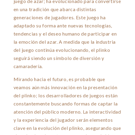
juego de azar; ha evolucionado para convertirse
en una tradición que abarca distintas
generaciones de jugadores. Este juego ha
adaptado su forma ante nuevas tecnologías,
tendencias y el deseo humano de participar en
la emoción del azar. A medida que la industria
del juego continúa evolucionando, el plinko
seguirá siendo un símbolo de diversión y
camaradería.
Mirando hacia el futuro, es probable que
veamos aún más innovación en la presentación
del plinko; los desarrolladores de juegos están
constantemente buscando formas de captar la
atención del público moderno. La interactividad
y la experiencia del jugador serán elementos
clave en la evolución del plinko, asegurando que