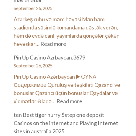
məsləhətlər
2024
востр
September 26, 2025
казин
онлай
Azarkeş ruhu və mərc həvəsi Mən həm
2025
stadionda səsimlə komandama dəstək verən,
года.
həm də evdə canlı yayımlarda qönçələr çəkən
:
(2)
həvəskar…
Read more
Pinup
Pin Up Casino Azrbaycan.3679
promo
September 26, 2025
kod:
Azarkeş
Pin Up Casino Azərbaycan ▶️ OYNA
üçün
Содержимое Quruluş və təşkilatı Qazancı və
bonus
bonuslar Qazancı üçün bonuslar Qaydalar və
və
:
xidmətlər Əlaqə…
Read more
məsləhətlər
Pin
ten Best tiger hurry $step one deposit
Up
Casinos on the internet and Playing Internet
Casino
sites in australia 2025
Azrbaycan.3679