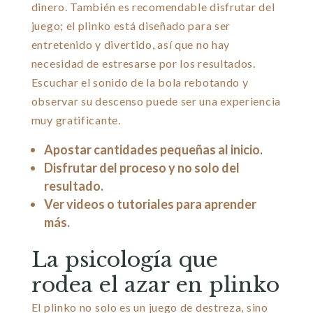
dinero. También es recomendable disfrutar del
juego; el plinko está diseñado para ser
entretenido y divertido, así que no hay
necesidad de estresarse por los resultados.
Escuchar el sonido de la bola rebotando y
observar su descenso puede ser una experiencia
muy gratificante.
Apostar cantidades pequeñas al inicio.
Disfrutar del proceso y no solo del
resultado.
Ver videos o tutoriales para aprender
más.
La psicología que
rodea el azar en plinko
El plinko no solo es un juego de destreza, sino