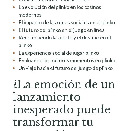
La evolución del plinko en los casinos
modernos
El impacto de las redes sociales en el plinko
El futuro del plinko en el juego en línea
Reconociendo la suerte y el destino en el
plinko
La experiencia social de jugar plinko
Evaluando los mejores momentos en plinko
Un viaje hacia el futuro del juego de plinko
¿La emoción de un
lanzamiento
inesperado puede
transformar tu