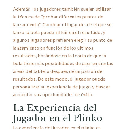
Además, los jugadores también suelen utilizar
la técnica de “probar diferentes puntos de
lanzamiento”. Cambiar el lugar desde el que se
lanza la bola puede influir en el resultado, y
algunos jugadores prefieren elegir su punto de
lanzamiento en función de los últimos
resultados, basándose en la teoría de que la
bola tiene más posibilidades de caer en ciertas
áreas del tablero después de un patrón de
resultados. De este modo, el jugador puede
personalizar su experiencia de juego y buscar
aumentar sus oportunidades de éxito.
La Experiencia del
Jugador en el Plinko
La experiencia del jugador en el plinko es