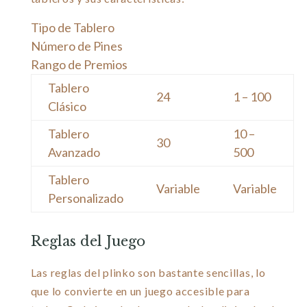
Tipo de Tablero
Número de Pines
Rango de Premios
Tablero
24
1 – 100
Clásico
Tablero
10 –
30
Avanzado
500
Tablero
Variable
Variable
Personalizado
Reglas del Juego
Las reglas del plinko son bastante sencillas, lo
que lo convierte en un juego accesible para