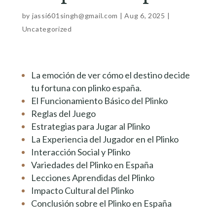
by
jassi601singh@gmail.com
|
Aug 6, 2025
|
Uncategorized
La emoción de ver cómo el destino decide
tu fortuna con plinko españa.
El Funcionamiento Básico del Plinko
Reglas del Juego
Estrategias para Jugar al Plinko
La Experiencia del Jugador en el Plinko
Interacción Social y Plinko
Variedades del Plinko en España
Lecciones Aprendidas del Plinko
Impacto Cultural del Plinko
Conclusión sobre el Plinko en España