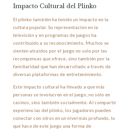
Impacto Cultural del Plinko
El plinko también ha tenido un impacto en la
cultura popular. Su representación en la
televisión y en programas de juegos ha
contribuido a su reconocimiento. Muchos se
sienten atraídos por el juego no solo por las
recompensas que ofrece, sino también por la
familiaridad que han desarrollado a través de
diversas plataformas de entretenimiento.
Este impacto cultural ha llevado a que más
personas se involucren en el juego, no sólo en
casinos, sino también socialmente. Al compartir
experiencias del plinko, los jugadores pueden
conectar con otros en un nivel más profundo, lo
que hace de este juego una forma de