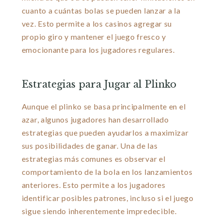
cuanto a cuántas bolas se pueden lanzar a la
vez. Esto permite a los casinos agregar su
propio giro y mantener el juego fresco y
emocionante para los jugadores regulares.
Estrategias para Jugar al Plinko
Aunque el plinko se basa principalmente en el
azar, algunos jugadores han desarrollado
estrategias que pueden ayudarlos a maximizar
sus posibilidades de ganar. Una de las
estrategias más comunes es observar el
comportamiento de la bola en los lanzamientos
anteriores. Esto permite a los jugadores
identificar posibles patrones, incluso si el juego
sigue siendo inherentemente impredecible.