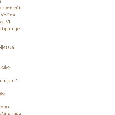
m
 rundi bit
. Većina
ka. Vi
stignut je
ijeta, a
ekako
nut je u 1
ika.
 tvore
ačinu rada