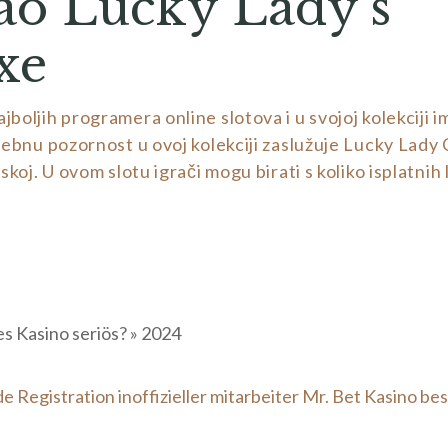
kao Lucky Lady’s
xe
boljih programera online slotova i u svojoj kolekciji
sebnu pozornost u ovoj kolekciji zaslužuje Lucky Lady
koj. U ovom slotu igrači mogu birati s koliko isplatnih l
s Kasino seriös? » 2024
de Registration inoffizieller mitarbeiter Mr. Bet Kasino 