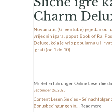
Slične igre 
Charm Delu
Novomatic (Greentube) je jedan od naj
vrijednih igara, poput Book of Ra. Po
Deluxe, koja je vrlo popularna u Hrvats
igrati (od 1 do 10).
Mr Bet Erfahrungen Online Lesen Sie die
September 26, 2025
Content Lesen Sie dies – Sei nachfolgen
:
Bonusbedingungen in…
Read more