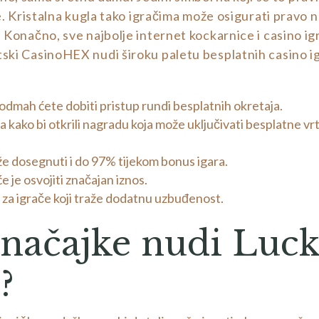
e. Kristalna kugla tako igračima može osigurati pravo 
 Konačno, sve najbolje internet kockarnice i casino ig
ski CasinoHEX nudi široku paletu besplatnih casino ig
 odmah ćete dobiti pristup rundi besplatnih okretaja.
a kako bi otkrili nagradu koja može uključivati besplatne vrtn
e dosegnuti i do 97% tijekom bonus igara.
e je osvojiti značajan iznos.
a za igrače koji traže dodatnu uzbuđenost.
značajke nudi Luc
?