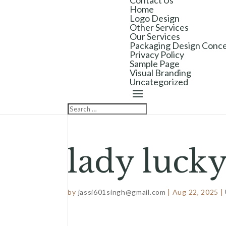
Contact Us
Home
Logo Design
Other Services
Our Services
Packaging Design Conc
Privacy Policy
Sample Page
Visual Branding
Uncategorized
lady luck
by
jassi601singh@gmail.com
|
Aug 22, 2025
|