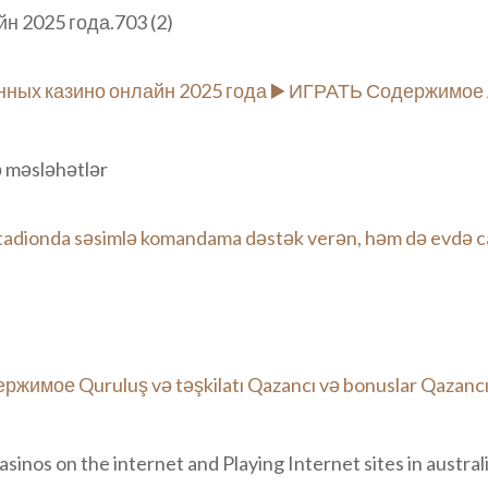
н 2025 года.703 (2)
hrungen
ne
нных казино онлайн 2025 года ▶️ ИГРАТЬ Содержимое 
n
ə məsləhətlər
х
ебованных
no
о
s?
adionda səsimlə komandama dəstək verən, həm də evdə ca
йн
703
жимое Quruluş və təşkilatı Qazancı və bonuslar Qazancı
sinos on the internet and Playing Internet sites in austra