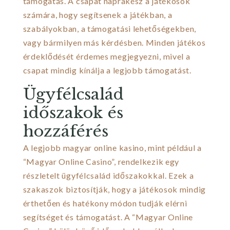
támogatás. A csapat naprakész a játékosok
számára, hogy segítsenek a játékban, a
szabályokban, a támogatási lehetőségekben,
vagy bármilyen más kérdésben. Minden játékos
érdeklődését érdemes megjegyezni, mivel a
csapat mindig kínálja a legjobb támogatást.
Ügyfélcsalád
időszakok és
hozzáférés
A legjobb magyar online kasino, mint például a
“Magyar Online Casino”, rendelkezik egy
részletelt ügyfélcsalád időszakokkal. Ezek a
szakaszok biztosítják, hogy a játékosok mindig
érthetően és hatékony módon tudják elérni
segítséget és támogatást. A “Magyar Online