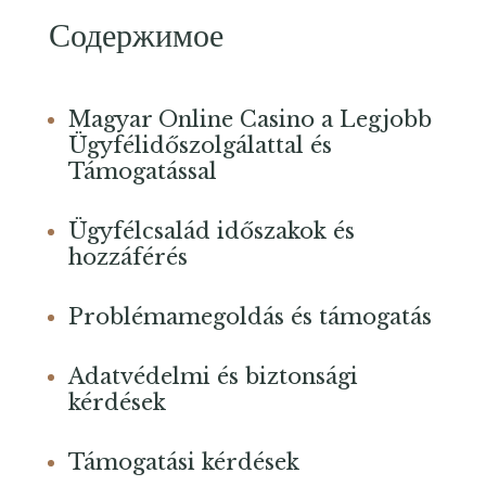
Содержимое
Magyar Online Casino a Legjobb
Ügyfélidőszolgálattal és
Támogatással
Ügyfélcsalád időszakok és
hozzáférés
Problémamegoldás és támogatás
Adatvédelmi és biztonsági
kérdések
Támogatási kérdések