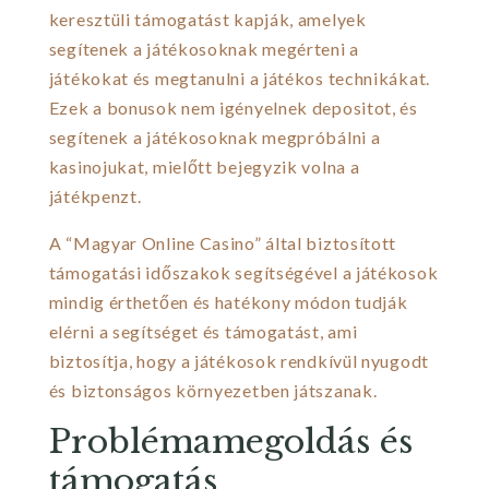
keresztüli támogatást kapják, amelyek
segítenek a játékosoknak megérteni a
játékokat és megtanulni a játékos technikákat.
Ezek a bonusok nem igényelnek depositot, és
segítenek a játékosoknak megpróbálni a
kasinojukat, mielőtt bejegyzik volna a
játékpenzt.
A “Magyar Online Casino” által biztosított
támogatási időszakok segítségével a játékosok
mindig érthetően és hatékony módon tudják
elérni a segítséget és támogatást, ami
biztosítja, hogy a játékosok rendkívül nyugodt
és biztonságos környezetben játszanak.
Problémamegoldás és
támogatás