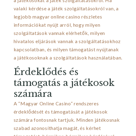
a játékosokat a játék szolgáltatásokról. Ha
valaki kérdése a játék szolgáltatásokról van, a
legjobb magyar online casino részletes
információkat nyújt arról, hogy milyen
szolgáltatások vannak elérhetők, milyen
hivatalos eljárások vannak a szolgáltatásokhoz
kapcsolatban, és milyen támogatást nyújtanak
a játékosoknak a szolgáltatások használatában.
Érdeklődés és
támogatás a játékosok
számára
A “Magyar Online Casino” rendszeres
érdeklődését és támogatását a játékosok
számára fontosnak tartjuk. Minden játékosnak
szabad azonosíthatja magát, és kérhet