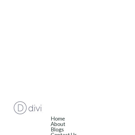
Home
About
Blogs
Contact Us