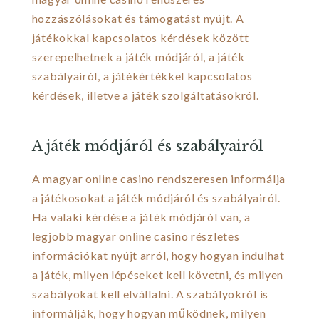
hozzászólásokat és támogatást nyújt. A
játékokkal kapcsolatos kérdések között
szerepelhetnek a játék módjáról, a játék
szabályairól, a játékértékkel kapcsolatos
kérdések, illetve a játék szolgáltatásokról.
A játék módjáról és szabályairól
A magyar online casino rendszeresen informálja
a játékosokat a játék módjáról és szabályairól.
Ha valaki kérdése a játék módjáról van, a
legjobb magyar online casino részletes
információkat nyújt arról, hogy hogyan indulhat
a játék, milyen lépéseket kell követni, és milyen
szabályokat kell elvállalni. A szabályokról is
informálják, hogy hogyan működnek, milyen