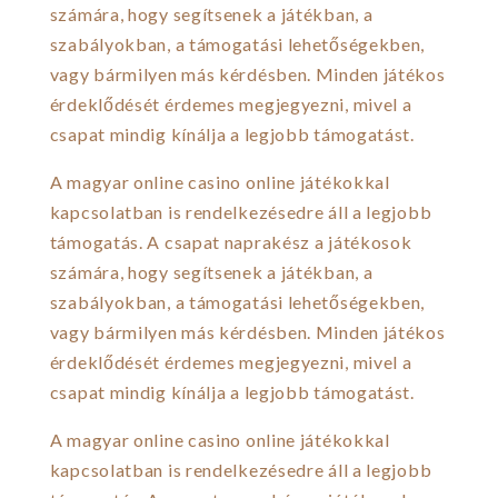
számára, hogy segítsenek a játékban, a
szabályokban, a támogatási lehetőségekben,
vagy bármilyen más kérdésben. Minden játékos
érdeklődését érdemes megjegyezni, mivel a
csapat mindig kínálja a legjobb támogatást.
A magyar online casino online játékokkal
kapcsolatban is rendelkezésedre áll a legjobb
támogatás. A csapat naprakész a játékosok
számára, hogy segítsenek a játékban, a
szabályokban, a támogatási lehetőségekben,
vagy bármilyen más kérdésben. Minden játékos
érdeklődését érdemes megjegyezni, mivel a
csapat mindig kínálja a legjobb támogatást.
A magyar online casino online játékokkal
kapcsolatban is rendelkezésedre áll a legjobb