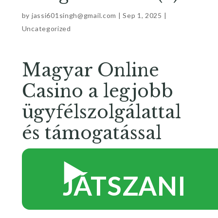
by
jassi601singh@gmail.com
|
Sep 1, 2025
|
Uncategorized
Magyar Online
Casino a legjobb
ügyfélszolgálattal
és támogatással
▶️
JÁTSZANI