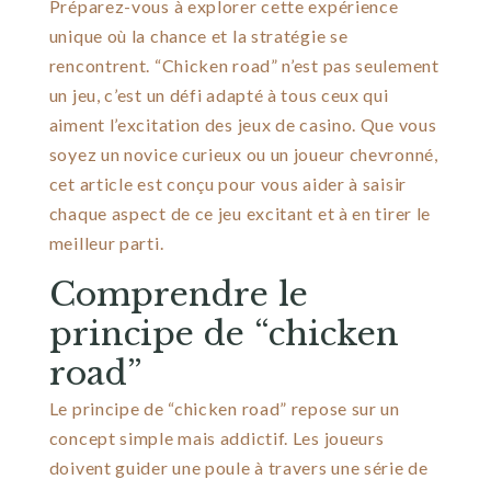
Préparez-vous à explorer cette expérience
unique où la chance et la stratégie se
rencontrent. “Chicken road” n’est pas seulement
un jeu, c’est un défi adapté à tous ceux qui
aiment l’excitation des jeux de casino. Que vous
soyez un novice curieux ou un joueur chevronné,
cet article est conçu pour vous aider à saisir
chaque aspect de ce jeu excitant et à en tirer le
meilleur parti.
Comprendre le
principe de “chicken
road”
Le principe de “chicken road” repose sur un
concept simple mais addictif. Les joueurs
doivent guider une poule à travers une série de