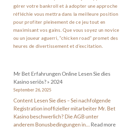
gérer votre bankroll et à adopter une approche
réfléchie vous mettra dans la meilleure position
pour profiter pleinement de ce jeu tout en
maximisant vos gains. Que vous soyez un novice
ou un joueur aguerri, “chicken road” promet des
heures de divertissement et d’excitation.
Mr Bet Erfahrungen Online Lesen Sie dies
Kasino seriös? » 2024
September 26, 2025
Content Lesen Sie dies – Sei nachfolgende
Registration inoffizieller mitarbeiter Mr. Bet
Kasino beschwerlich? Die AGB unter
:
anderem Bonusbedingungen in…
Read more
Mr