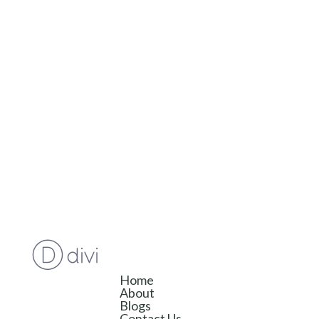
Home
About
Blogs
Contact Us