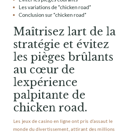
Les variations de “chicken road”
Conclusion sur “chicken road”
Maîtrisez lart de la
stratégie et évitez
les pièges brûlants
au cœur de
lexpérience
palpitante de
chicken road.
Les jeux de casino en ligne ont pris d’assaut le
monde du divertissement, attirant des millions