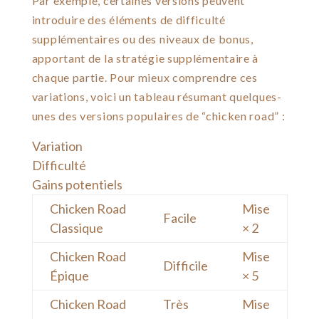
Par exemple, certaines versions peuvent
introduire des éléments de difficulté
supplémentaires ou des niveaux de bonus,
apportant de la stratégie supplémentaire à
chaque partie. Pour mieux comprendre ces
variations, voici un tableau résumant quelques-
unes des versions populaires de “chicken road” :
Variation
Difficulté
Gains potentiels
Chicken Road
Mise
Facile
Classique
× 2
Chicken Road
Mise
Difficile
Épique
× 5
Chicken Road
Très
Mise