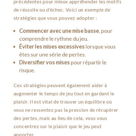
précédentes pour mieux appréhender les motifs
de réussite ou d’échec. Voici un exemple de
stratégies que vous pouvez adopter :
Commencer avec une mise basse
, pour
comprendre le rythme du jeu.
Éviter les mises excessives
lorsque vous
êtes sur une série de pertes.
Diversifier vos mises
pour répartir le
risque.
Ces stratégies peuvent également aider à
augmenter le temps de jeu tout en gardant le
plaisir. Il est vital de trouver un équilibre où
vous ne ressentez pas la pression de récupérer
des pertes, mais au lieu de cela, vous vous
concentrez sur le plaisir que le jeu peut
apporter.