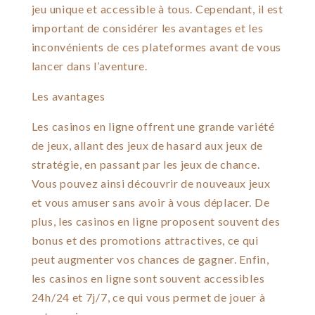
jeu unique et accessible à tous. Cependant, il est
important de considérer les avantages et les
inconvénients de ces plateformes avant de vous
lancer dans l’aventure.
Les avantages
Les casinos en ligne offrent une grande variété
de jeux, allant des jeux de hasard aux jeux de
stratégie, en passant par les jeux de chance.
Vous pouvez ainsi découvrir de nouveaux jeux
et vous amuser sans avoir à vous déplacer. De
plus, les casinos en ligne proposent souvent des
bonus et des promotions attractives, ce qui
peut augmenter vos chances de gagner. Enfin,
les casinos en ligne sont souvent accessibles
24h/24 et 7j/7, ce qui vous permet de jouer à