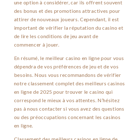
une option à considérer, car ils offrent souvent
des bonus et des promotions attractives pour
attirer de nouveaux joueurs. Cependant, il est
important de vérifier la réputation du casino et
de lire les conditions de jeu avant de
commencer à jouer.
En résumé, le meilleur casino en ligne pour vous
dépendra de vos préférences de jeu et de vos
besoins. Nous vous recommandons de vérifier
notre classement complet des meilleurs casinos
en ligne de 2025 pour trouver le casino qui
correspond le mieux à vos attentes. N’hésitez
pas à nous contacter si vous avez des questions
ou des préoccupations concernant les casinos
en ligne.
Classement des meilleurs casinos en ligne de