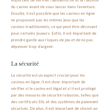
du casino avant de vous lancer dans l’aventure.
Ensuite, il est possible que les casinos en ligne
ne proposent pas les mêmes jeux que les
casinos traditionnels, ce qui peut être décevant
pour certains joueurs. Enfin, il est important de
prendre garde aux risques de jeu et de ne pas
dépenser trop d’argent.
La sécurité
La sécurité est un aspect crucial pour les
casinos en ligne. Il est donc important de
vérifier si le casino est légal et si il est protégé
par des mesures de sécurité robustes, telles que
des certificats SSL et des systèmes de paiement
sécurisés. De plus, il est important de choisir un