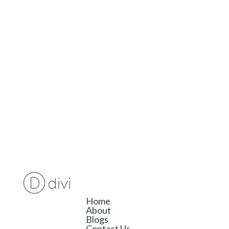
Home
About
Blogs
Contact Us