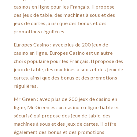
casinos en ligne pour les Français. Il propose
des jeux de table, des machines à sous et des
jeux de cartes, ainsi que des bonus et des
promotions régulières.
Europes Casino : avec plus de 200 jeux de
casino en ligne, Europes Casino est un autre
choix populaire pour les Français. Il propose des
jeux de table, des machines à sous et des jeux de
cartes, ainsi que des bonus et des promotions
régulières.
Mr Green : avec plus de 200 jeux de casino en
ligne, Mr Green est un casino en ligne fiable et
sécurisé qui propose des jeux de table, des
machines à sous et des jeux de cartes. Il offre
également des bonus et des promotions