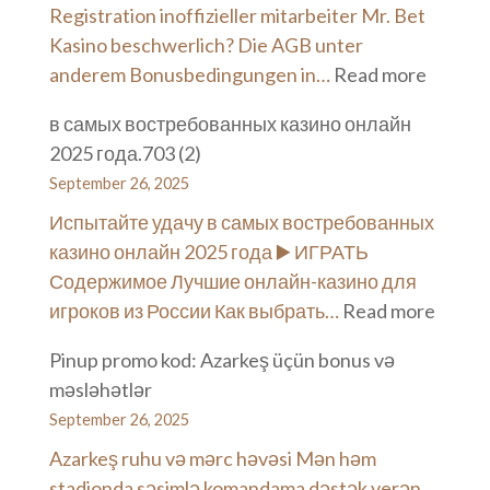
Registration inoffizieller mitarbeiter Mr. Bet
Kasino beschwerlich? Die AGB unter
:
anderem Bonusbedingungen in…
Read more
Mr
в самых востребованных казино онлайн
Bet
2025 года.703 (2)
Erfahr
September 26, 2025
Online
Lesen
Испытайте удачу в самых востребованных
Sie
казино онлайн 2025 года ▶️ ИГРАТЬ
dies
Содержимое Лучшие онлайн-казино для
Kasino
:
игроков из России Как выбрать…
Read more
seriös?
в
Pinup promo kod: Azarkeş üçün bonus və
»
самы
məsləhətlər
2024
востр
September 26, 2025
казин
онлай
Azarkeş ruhu və mərc həvəsi Mən həm
2025
stadionda səsimlə komandama dəstək verən,