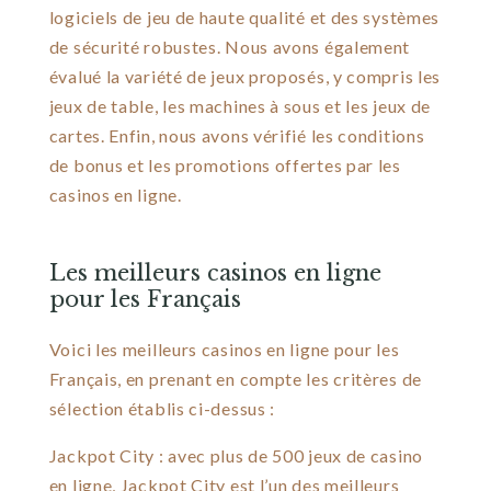
logiciels de jeu de haute qualité et des systèmes
de sécurité robustes. Nous avons également
évalué la variété de jeux proposés, y compris les
jeux de table, les machines à sous et les jeux de
cartes. Enfin, nous avons vérifié les conditions
de bonus et les promotions offertes par les
casinos en ligne.
Les meilleurs casinos en ligne
pour les Français
Voici les meilleurs casinos en ligne pour les
Français, en prenant en compte les critères de
sélection établis ci-dessus :
Jackpot City : avec plus de 500 jeux de casino
en ligne, Jackpot City est l’un des meilleurs