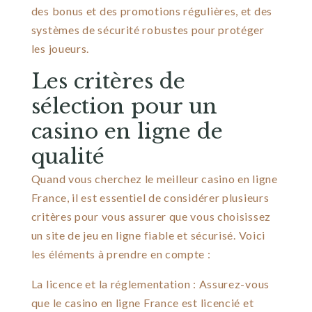
des bonus et des promotions régulières, et des
systèmes de sécurité robustes pour protéger
les joueurs.
Les critères de
sélection pour un
casino en ligne de
qualité
Quand vous cherchez le meilleur casino en ligne
France, il est essentiel de considérer plusieurs
critères pour vous assurer que vous choisissez
un site de jeu en ligne fiable et sécurisé. Voici
les éléments à prendre en compte :
La licence et la réglementation : Assurez-vous
que le casino en ligne France est licencié et