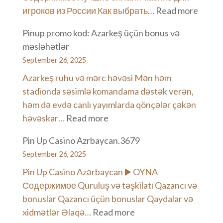
Kasino
:
игроков из России Как выбрать…
Read more
seriös?
в
Pinup promo kod: Azarkeş üçün bonus və
»
самы
məsləhətlər
2024
востр
September 26, 2025
казин
онлай
Azarkeş ruhu və mərc həvəsi Mən həm
2025
stadionda səsimlə komandama dəstək verən,
года.
həm də evdə canlı yayımlarda qönçələr çəkən
:
(2)
həvəskar…
Read more
Pinup
Pin Up Casino Azrbaycan.3679
promo
September 26, 2025
kod:
Azarkeş
Pin Up Casino Azərbaycan ▶️ OYNA
üçün
Содержимое Quruluş və təşkilatı Qazancı və
bonus
bonuslar Qazancı üçün bonuslar Qaydalar və
və
:
xidmətlər Əlaqə…
Read more