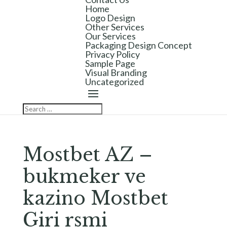
Home
Logo Design
Other Services
Our Services
Packaging Design Concept
Privacy Policy
Sample Page
Visual Branding
Uncategorized
Mostbet AZ –
bukmeker ve
kazino Mostbet
Giri rsmi