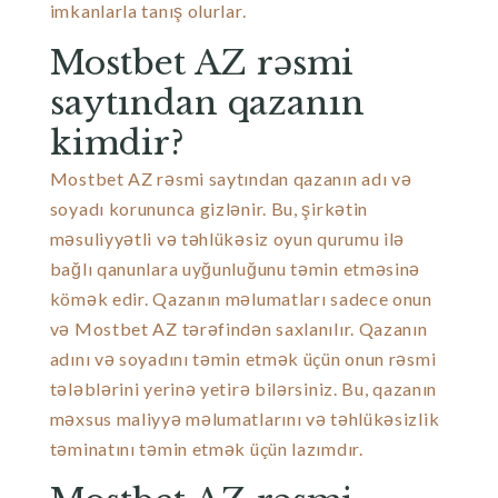
imkanlarla tanış olurlar.
Mostbet AZ rəsmi
saytından qazanın
kimdir?
Mostbet AZ rəsmi saytından qazanın adı və
soyadı korununca gizlənir. Bu, şirkətin
məsuliyyətli və təhlükəsiz oyun qurumu ilə
bağlı qanunlara uyğunluğunu təmin etməsinə
kömək edir. Qazanın məlumatları sadece onun
və Mostbet AZ tərəfindən saxlanılır. Qazanın
adını və soyadını təmin etmək üçün onun rəsmi
tələblərini yerinə yetirə bilərsiniz. Bu, qazanın
məxsus maliyyə məlumatlarını və təhlükəsizlik
təminatını təmin etmək üçün lazımdır.