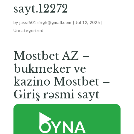
sayt.12272
by
jassi601singh@gmail.com
|
Jul 12, 2025
|
Uncategorized
Mostbet AZ –
bukmeker ve
kazino Mostbet –
Giriş rəsmi sayt
▶️
OYNA