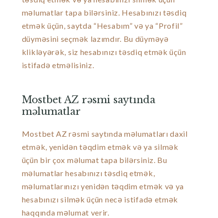
məlumatlar tapa bilərsiniz. Hesabınızı təsdiq
etmək üçün, saytda “Hesabım” və ya “Profil”
düyməsini seçmək lazımdır. Bu düyməyə
klikləyərək, siz hesabınızı təsdiq etmək üçün
istifadə etməlisiniz.
Mostbet AZ rəsmi saytında
məlumatlar
Mostbet AZ rəsmi saytında məlumatları daxil
etmək, yenidən təqdim etmək və ya silmək
üçün bir çox məlumat tapa bilərsiniz. Bu
məlumatlar hesabınızı təsdiq etmək,
məlumatlarınızı yenidən təqdim etmək və ya
hesabınızı silmək üçün necə istifadə etmək
haqqında məlumat verir.