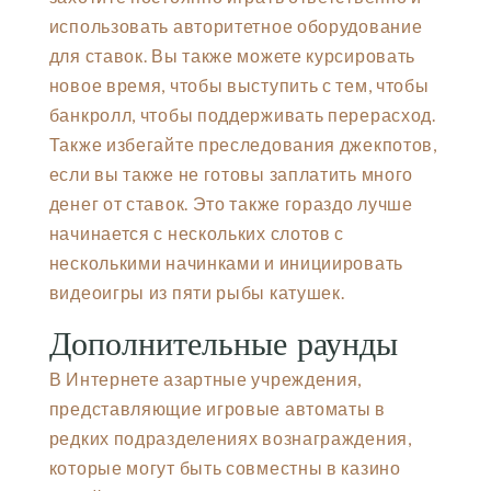
использовать авторитетное оборудование
для ставок. Вы также можете курсировать
новое время, чтобы выступить с тем, чтобы
банкролл, чтобы поддерживать перерасход.
Также избегайте преследования джекпотов,
если вы также не готовы заплатить много
денег от ставок. Это также гораздо лучше
начинается с нескольких слотов с
несколькими начинками и инициировать
видеоигры из пяти рыбы катушек.
Дополнительные раунды
В Интернете азартные учреждения,
представляющие игровые автоматы в
редких подразделениях вознаграждения,
которые могут быть совместны в казино