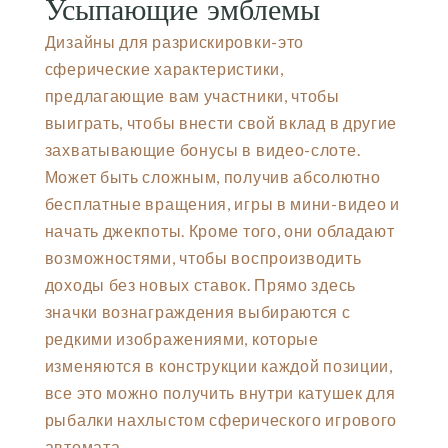
Усыпающие эмблемы
Дизайны для разрискировки-это
сферические характеристики,
предлагающие вам участники, чтобы
выиграть, чтобы внести свой вклад в другие
захватывающие бонусы в видео-слоте.
Может быть сложным, получив абсолютно
бесплатные вращения, игры в мини-видео и
начать джекпоты. Кроме того, они обладают
возможностями, чтобы воспроизводить
доходы без новых ставок. Прямо здесь
значки вознаграждения выбираются с
редкими изображениями, которые
изменяются в конструкции каждой позиции,
все это можно получить внутри катушек для
рыбалки нахлыстом сферического игрового
автомата.