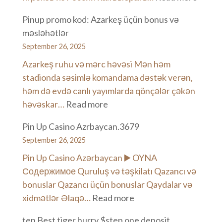
seriös?
в
Pinup promo kod: Azarkeş üçün bonus və
»
самы
məsləhətlər
2024
востр
September 26, 2025
казин
онлай
Azarkeş ruhu və mərc həvəsi Mən həm
2025
stadionda səsimlə komandama dəstək verən,
года.
həm də evdə canlı yayımlarda qönçələr çəkən
:
(2)
həvəskar…
Read more
Pinup
Pin Up Casino Azrbaycan.3679
promo
September 26, 2025
kod:
Azarkeş
Pin Up Casino Azərbaycan ▶️ OYNA
üçün
Содержимое Quruluş və təşkilatı Qazancı və
bonus
bonuslar Qazancı üçün bonuslar Qaydalar və
və
:
xidmətlər Əlaqə…
Read more
məsləhətlər
Pin
ten Best tiger hurry $step one deposit