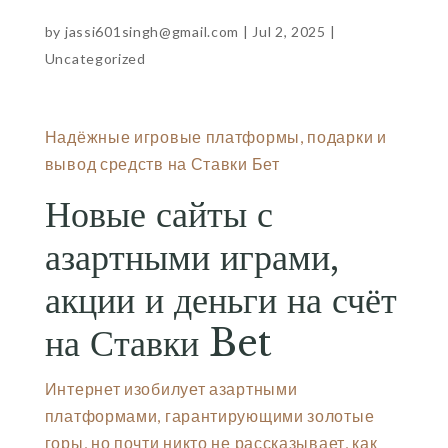
by
jassi601singh@gmail.com
|
Jul 2, 2025
|
Uncategorized
Надёжные игровые платформы, подарки и
вывод средств на Ставки Бет
Новые сайты с
азартными играми,
акции и деньги на счёт
на Ставки Bet
Интернет изобилует азартными
платформами, гарантирующими золотые
горы, но почти никто не рассказывает, как