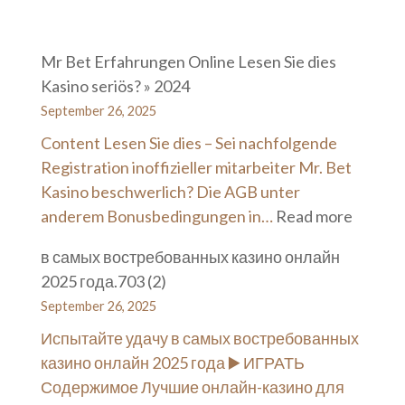
Mr Bet Erfahrungen Online Lesen Sie dies
Kasino seriös? » 2024
September 26, 2025
Content Lesen Sie dies – Sei nachfolgende
Registration inoffizieller mitarbeiter Mr. Bet
Kasino beschwerlich? Die AGB unter
:
anderem Bonusbedingungen in…
Read more
Mr
в самых востребованных казино онлайн
Bet
2025 года.703 (2)
Erfahr
September 26, 2025
Online
Lesen
Испытайте удачу в самых востребованных
Sie
казино онлайн 2025 года ▶️ ИГРАТЬ
dies
Содержимое Лучшие онлайн-казино для