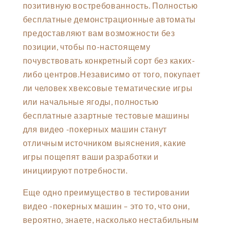
позитивную востребованность. Полностью
бесплатные демонстрационные автоматы
предоставляют вам возможности без
позиции, чтобы по-настоящему
почувствовать конкретный сорт без каких-
либо центров.Независимо от того, покупает
ли человек хвексовые тематические игры
или начальные ягоды, полностью
бесплатные азартные тестовые машины
для видео -покерных машин станут
отличным источником выяснения, какие
игры пощепят ваши разработки и
инициируют потребности.
Еще одно преимущество в тестировании
видео -покерных машин – это то, что они,
вероятно, знаете, насколько нестабильным