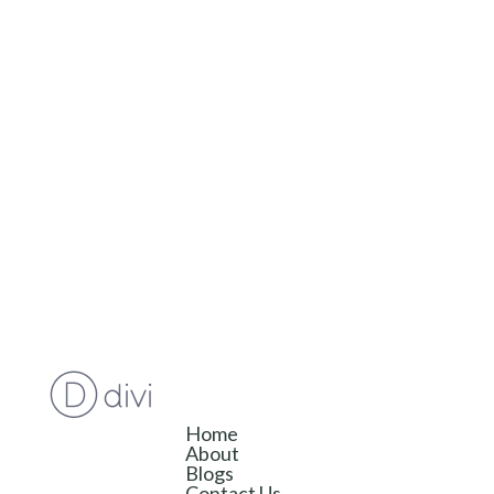
Home
About
Blogs
Contact Us