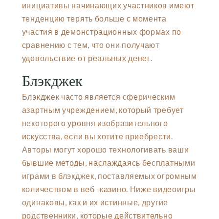
инициативы начинающих участников имеют
тенденцию терять больше с момента
участия в демонстрационных формах по
сравнению с тем, что они получают
удовольствие от реальных денег.
Блэкджек
Блэкджек часто является сферическим
азартным учреждением, который требует
некоторого уровня изобразительного
искусства, если вы хотите приобрести.
Авторы могут хорошо технологивать ваши
бывшие методы, наслаждаясь бесплатными
играми в блэкджек, поставляемых огромным
количеством в веб -казино. Ниже видеоигры
одинаковы, как и их истинные, другие
родственники, которые действительно