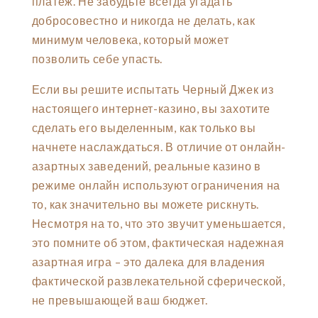
платеж. Не забудьте всегда угадать
добросовестно и никогда не делать, как
минимум человека, который может
позволить себе упасть.
Если вы решите испытать Черный Джек из
настоящего интернет-казино, вы захотите
сделать его выделенным, как только вы
начнете наслаждаться. В отличие от онлайн-
азартных заведений, реальные казино в
режиме онлайн используют ограничения на
то, как значительно вы можете рискнуть.
Несмотря на то, что это звучит уменьшается,
это помните об этом, фактическая надежная
азартная игра – это далека для владения
фактической развлекательной сферической,
не превышающей ваш бюджет.