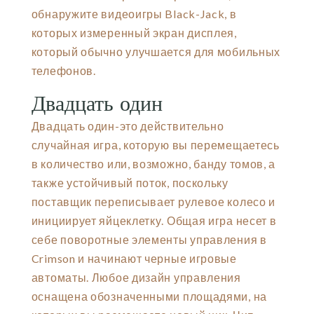
обнаружите видеоигры Black-Jack, в
которых измеренный экран дисплея,
который обычно улучшается для мобильных
телефонов.
Двадцать один
Двадцать один-это действительно
случайная игра, которую вы перемещаетесь
в количество или, возможно, банду томов, а
также устойчивый поток, поскольку
поставщик переписывает рулевое колесо и
инициирует яйцеклетку. Общая игра несет в
себе поворотные элементы управления в
Crimson и начинают черные игровые
автоматы. Любое дизайн управления
оснащена обозначенными площадями, на