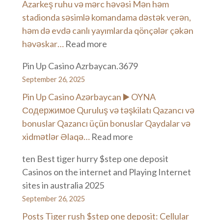
онлай
Azarkeş ruhu və mərc həvəsi Mən həm
2025
stadionda səsimlə komandama dəstək verən,
года.
həm də evdə canlı yayımlarda qönçələr çəkən
:
(2)
həvəskar…
Read more
Pinup
Pin Up Casino Azrbaycan.3679
promo
September 26, 2025
kod:
Azarkeş
Pin Up Casino Azərbaycan ▶️ OYNA
üçün
Содержимое Quruluş və təşkilatı Qazancı və
bonus
bonuslar Qazancı üçün bonuslar Qaydalar və
və
:
xidmətlər Əlaqə…
Read more
məsləhətlər
Pin
ten Best tiger hurry $step one deposit
Up
Casinos on the internet and Playing Internet
Casino
sites in australia 2025
Azrbaycan.3679
September 26, 2025
Posts Tiger rush $step one deposit: Cellular