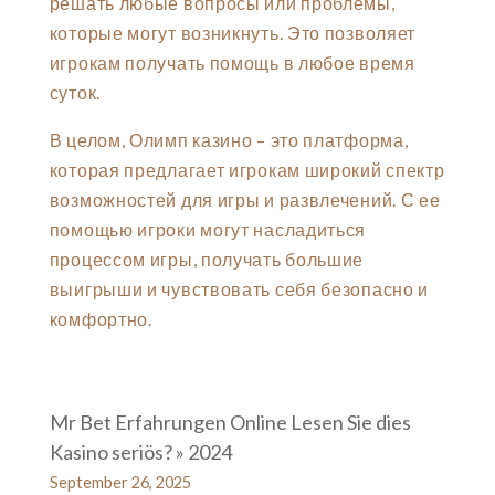
решать любые вопросы или проблемы,
которые могут возникнуть. Это позволяет
игрокам получать помощь в любое время
суток.
В целом, Олимп казино – это платформа,
которая предлагает игрокам широкий спектр
возможностей для игры и развлечений. С ее
помощью игроки могут насладиться
процессом игры, получать большие
выигрыши и чувствовать себя безопасно и
комфортно.
Mr Bet Erfahrungen Online Lesen Sie dies
Kasino seriös? » 2024
September 26, 2025