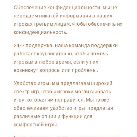
Обеспечение конфиденциальности: мы не
передаем никакой информации о наших
игроках третьим лицам, чтобы обеспечить их
конфиденциальность.
24/7 поддержка: наша команда поддержки
работает круглосуточно, чтобы помочь
игрокам в любое время, если у них
возникнут вопросы или проблемы.
Удобство игры: мы предлагаем широкий
спектр игр, чтобы игроки могли выбрать
игру, которая им понравится. Мы также
обеспечиваем удобство игры, предлагая
различные опции и функции для
комфортной игры.