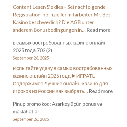
Content Lesen Sie dies – Sei nachfolgende
Registration inoffizieller mitarbeiter Mr. Bet
Kasino beschwerlich? Die AGB unter
:
anderem Bonusbedingungen in…
Read more
Mr
в самых востребованных казино онлайн
Bet
2025 года.703 (2)
Erfahr
September 26, 2025
Online
Lesen
Испытайте удачу в самых востребованных
Sie
казино онлайн 2025 года ▶️ ИГРАТЬ
dies
Содержимое Лучшие онлайн-казино для
Kasino
:
игроков из России Как выбрать…
Read more
seriös?
в
Pinup promo kod: Azarkeş üçün bonus və
»
самы
məsləhətlər
2024
востр
September 26, 2025
казин