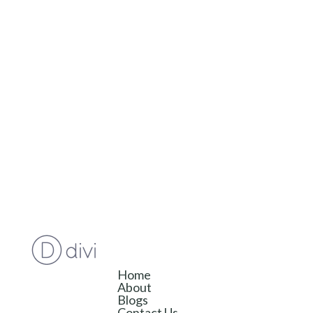
Home
About
Blogs
Contact Us