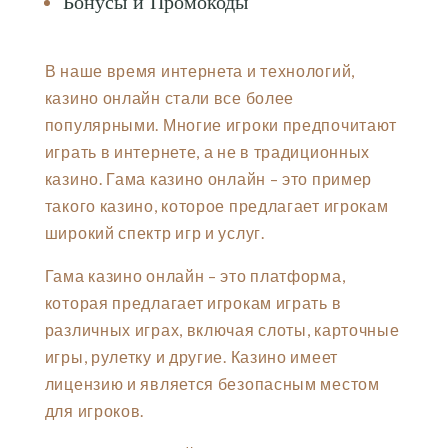
Бонусы и Промокоды
В наше время интернета и технологий,
казино онлайн стали все более
популярными. Многие игроки предпочитают
играть в интернете, а не в традиционных
казино. Гама казино онлайн – это пример
такого казино, которое предлагает игрокам
широкий спектр игр и услуг.
Гама казино онлайн – это платформа,
которая предлагает игрокам играть в
различных играх, включая слоты, карточные
игры, рулетку и другие. Казино имеет
лицензию и является безопасным местом
для игроков.