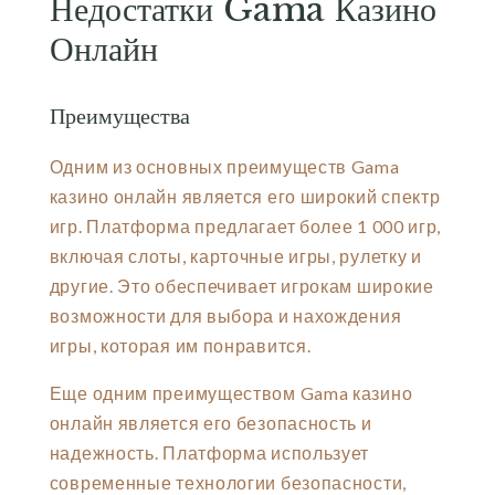
Недостатки Gama Казино
Онлайн
Преимущества
Одним из основных преимуществ Gama
казино онлайн является его широкий спектр
игр. Платформа предлагает более 1 000 игр,
включая слоты, карточные игры, рулетку и
другие. Это обеспечивает игрокам широкие
возможности для выбора и нахождения
игры, которая им понравится.
Еще одним преимуществом Gama казино
онлайн является его безопасность и
надежность. Платформа использует
современные технологии безопасности,