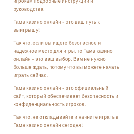
игрокам подробные инструкции и
руководства.
Гама казино онлайн – это ваш путь к
выигрышу!
Так что, если вы ищете безопасное и
надежное место для игры, то Гама казино
онлайн – это ваш выбор. Вам не нужно
больше ждать, потому что вы можете начать
играть сейчас.
Гама казино онлайн – это официальный
сайт, который обеспечивает безопасность и
конфиденциальность игроков.
Так что, не откладывайте и начните играть в
Гама казино онлайн сегодня!