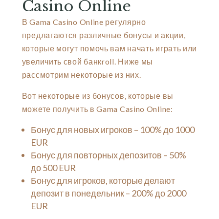
Casino Online
В Gama Casino Online регулярно
предлагаются различные бонусы и акции,
которые могут помочь вам начать играть или
увеличить свой банкroll. Ниже мы
рассмотрим некоторые из них.
Вот некоторые из бонусов, которые вы
можете получить в Gama Casino Online:
Бонус для новых игроков – 100% до 1000
EUR
Бонус для повторных депозитов – 50%
до 500 EUR
Бонус для игроков, которые делают
депозит в понедельник – 200% до 2000
EUR