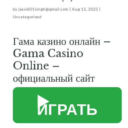
by
jassi601singh@gmail.com
|
Aug 15, 2025
|
Uncategorized
Гама казино онлайн –
Gama Casino
Online –
официальный сайт
▶️
ИГРАТЬ