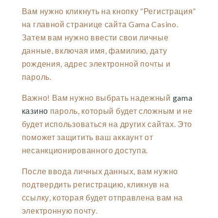
Вам нужно кликнуть на кнопку “Регистрация”
на главной странице сайта Gama Casino.
Затем вам нужно ввести свои личные
данные, включая имя, фамилию, дату
рождения, адрес электронной почты и
пароль.
Важно! Вам нужно выбрать надежный
gama
казино
пароль, который будет сложным и не
будет использоваться на других сайтах. Это
поможет защитить ваш аккаунт от
несанкционированного доступа.
После ввода личных данных, вам нужно
подтвердить регистрацию, кликнув на
ссылку, которая будет отправлена вам на
электронную почту.