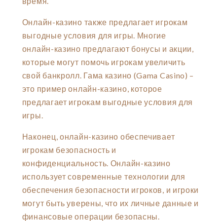
время.
Онлайн-казино также предлагает игрокам
выгодные условия для игры. Многие
онлайн-казино предлагают бонусы и акции,
которые могут помочь игрокам увеличить
свой банкролл. Гама казино (Gama Casino) –
это пример онлайн-казино, которое
предлагает игрокам выгодные условия для
игры.
Наконец, онлайн-казино обеспечивает
игрокам безопасность и
конфиденциальность. Онлайн-казино
использует современные технологии для
обеспечения безопасности игроков, и игроки
могут быть уверены, что их личные данные и
финансовые операции безопасны.