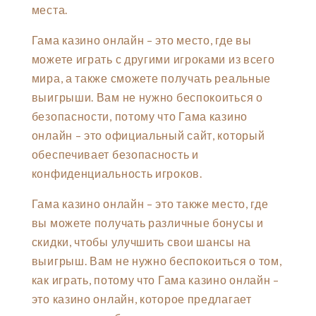
места.
Гама казино онлайн – это место, где вы
можете играть с другими игроками из всего
мира, а также сможете получать реальные
выигрыши. Вам не нужно беспокоиться о
безопасности, потому что Гама казино
онлайн – это официальный сайт, который
обеспечивает безопасность и
конфиденциальность игроков.
Гама казино онлайн – это также место, где
вы можете получать различные бонусы и
скидки, чтобы улучшить свои шансы на
выигрыш. Вам не нужно беспокоиться о том,
как играть, потому что Гама казино онлайн –
это казино онлайн, которое предлагает