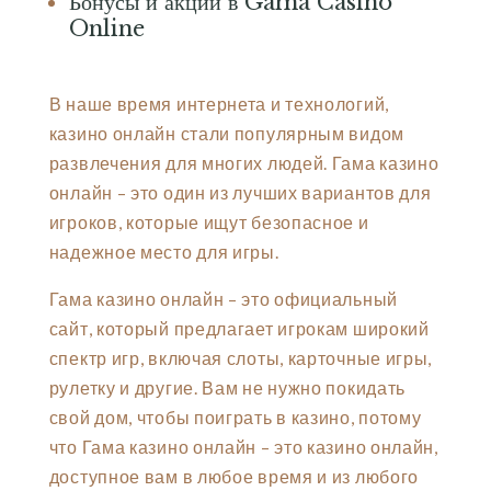
Бонусы и акции в Gama Casino
Online
В наше время интернета и технологий,
казино онлайн стали популярным видом
развлечения для многих людей. Гама казино
онлайн – это один из лучших вариантов для
игроков, которые ищут безопасное и
надежное место для игры.
Гама казино онлайн – это официальный
сайт, который предлагает игрокам широкий
спектр игр, включая слоты, карточные игры,
рулетку и другие. Вам не нужно покидать
свой дом, чтобы поиграть в казино, потому
что Гама казино онлайн – это казино онлайн,
доступное вам в любое время и из любого