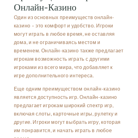
Онлайн-Казино
Один из основных преимуществ онлайн-
казино – это комфорт и удобство. Игроки
могут играть в любое время, не оставляя
дома, и не ограничиваясь местом и
временем. Онлайн-казино также предлагает
игрокам возможность играть с другими
игроками из всего мира, что добавляет к
игре дополнительного интереса.
Еще одним преимуществом онлайн-казино
является доступность игр. Онлайн-казино
предлагает игрокам широкий спектр игр,
включая слоты, карточные игры, рулетку и
другие. Игроки могут выбрать игру, которая
им понравится, и начать играть в любое