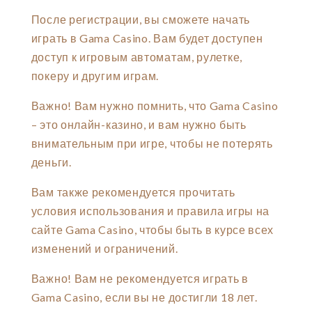
После регистрации, вы сможете начать
играть в Gama Casino. Вам будет доступен
доступ к игровым автоматам, рулетке,
покеру и другим играм.
Важно! Вам нужно помнить, что Gama Casino
– это онлайн-казино, и вам нужно быть
внимательным при игре, чтобы не потерять
деньги.
Вам также рекомендуется прочитать
условия использования и правила игры на
сайте Gama Casino, чтобы быть в курсе всех
изменений и ограничений.
Важно! Вам не рекомендуется играть в
Gama Casino, если вы не достигли 18 лет.