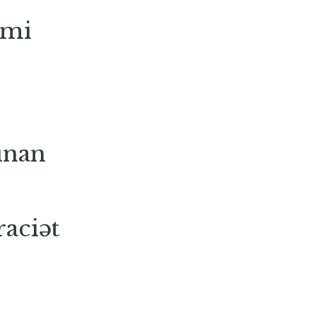
smi
ınan
aciət