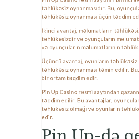
təhlükəsiz oynanmasıdır. Bu, oyunçula
təhlükəsiz oynanması üçün təqdim edi
İkinci avantaj, məlumatların təhlükəsi
təhlükəsizdir və oyunçuların məlumatl
və oyunçuların məlumatlarının təhlükə
Üçüncü avantaj, oyunların təhlükəsiz
təhlükəsiz oynanması təmin edilir. Bu
bir ortam təqdim edir.
Pin Up Casino rəsmi saytından qazanm
təqdim edilir. Bu avantajlar, oyunçula
təhlükəsiz olmağı və oyunların təhlü
edir.
Pin Up-də q