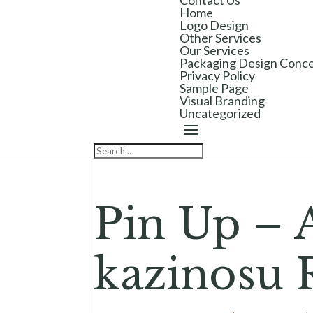
Contact Us
Home
Logo Design
Other Services
Our Services
Packaging Design Conc
Privacy Policy
Sample Page
Visual Branding
Uncategorized
Pin Up – 
kazinosu 