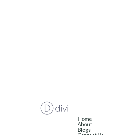
Home
About
Blogs