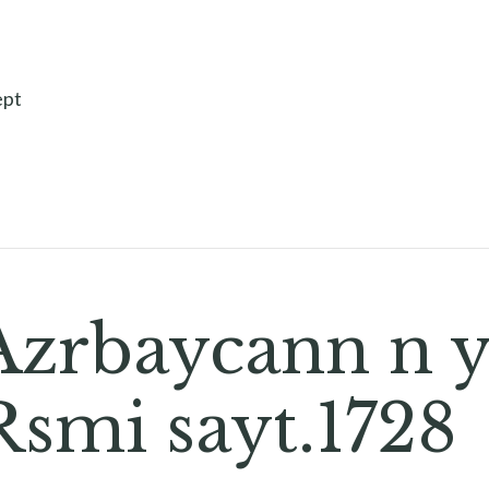
ept
Azrbaycann n 
Rsmi sayt.1728