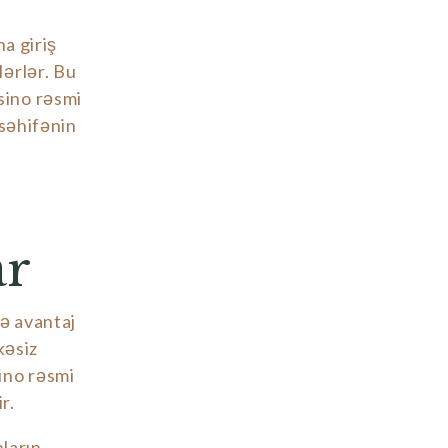
na giriş
lərlər. Bu
sino rəsmi
 səhifənin
ar
ə avantaj
kəsiz
ino rəsmi
r.
nların