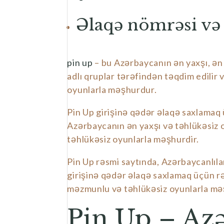
Əlaqə nömrəsi və
pin up
– bu Azərbaycanın ən yaxşı, ən 
adlı qruplar tərəfindən təqdim edili
oyunlarla məşhurdur.
Pin Up girişinə qədər əlaqə saxlamaq ü
Azərbaycanın ən yaxşı və təhlükəsiz 
təhlükəsiz oyunlarla məşhurdir.
Pin Up rəsmi saytında, Azərbaycanlılar
girişinə qədər əlaqə saxlamaq üçün rə
məzmunlu və təhlükəsiz oyunlarla mə
Pin Up – Az