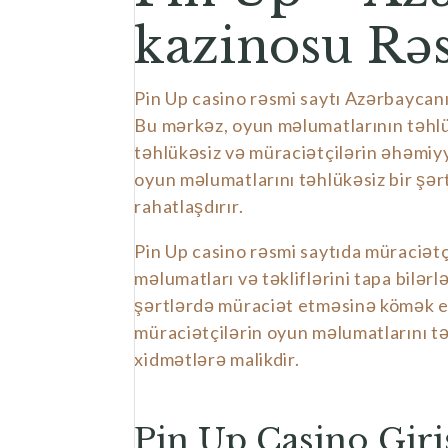
kazinosu Rəs
Pin Up casino rəsmi saytı Azərbaycanı
Bu mərkəz, oyun məlumatlarının təhlük
təhlükəsiz və müraciətçilərin əhəmiyy
oyun məlumatlarını təhlükəsiz bir şər
rahatlaşdırır.
Pin Up casino rəsmi saytıda müraciətç
məlumatları və təkliflərini tapa bilər
şərtlərdə müraciət etməsinə kömək ed
müraciətçilərin oyun məlumatlarını 
xidmətlərə malikdir.
Pin Up Casino Giri