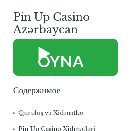
Pin Up Casino
Azərbaycan
▶️
OYNA
Содержимое
Quruluş və Xidmətlər
Pin Up Casino Xidmətləri