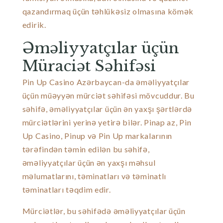
qazandırmaq üçün təhlükəsiz olmasına kömək
edirik.
Əməliyyatçılar üçün
Müraciət Səhifəsi
Pin Up Casino Azərbaycan-da əməliyyatçılar
üçün müəyyən mürciət səhifəsi mövcuddur. Bu
səhifə, əməliyyatçılar üçün ən yaxşı şərtlərdə
mürciətlərini yerinə yetirə bilər. Pinap az, Pin
Up Casino, Pinup və Pin Up markalarının
tərəfindən təmin edilən bu səhifə,
əməliyyatçılar üçün ən yaxşı məhsul
məlumatlarını, təminatları və təminatlı
təminatları təqdim edir.
Mürciətlər, bu səhifədə əməliyyatçılar üçün