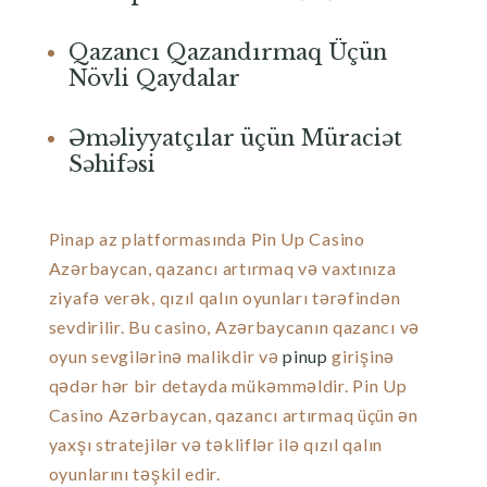
Qazancı Qazandırmaq Üçün
Növli Qaydalar
Əməliyyatçılar üçün Müraciət
Səhifəsi
Pinap az platformasında Pin Up Casino
Azərbaycan, qazancı artırmaq və vaxtınıza
ziyafə verək, qızıl qalın oyunları tərəfindən
sevdirilir. Bu casino, Azərbaycanın qazancı və
oyun sevgilərinə malikdir və
pinup
girişinə
qədər hər bir detayda mükəmməldir. Pin Up
Casino Azərbaycan, qazancı artırmaq üçün ən
yaxşı stratejilər və təkliflər ilə qızıl qalın
oyunlarını təşkil edir.