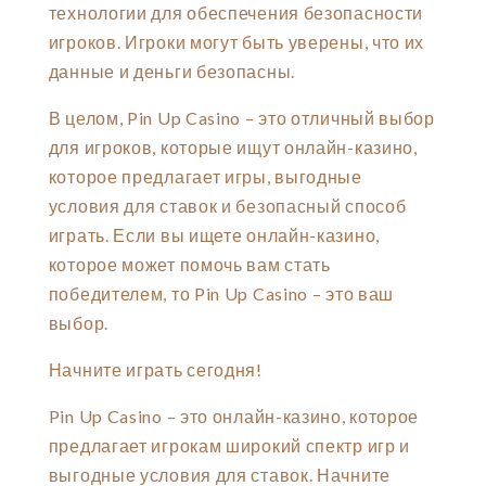
технологии для обеспечения безопасности
игроков. Игроки могут быть уверены, что их
данные и деньги безопасны.
В целом, Pin Up Casino – это отличный выбор
для игроков, которые ищут онлайн-казино,
которое предлагает игры, выгодные
условия для ставок и безопасный способ
играть. Если вы ищете онлайн-казино,
которое может помочь вам стать
победителем, то Pin Up Casino – это ваш
выбор.
Начните играть сегодня!
Pin Up Casino – это онлайн-казино, которое
предлагает игрокам широкий спектр игр и
выгодные условия для ставок. Начните