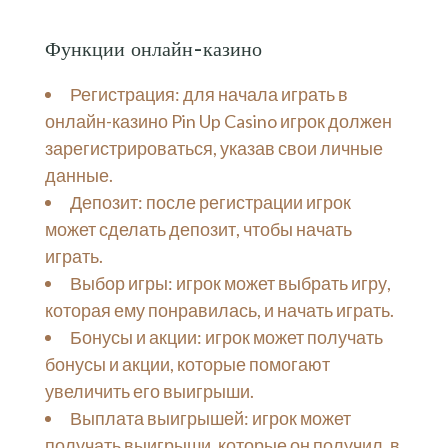
Функции онлайн-казино
Регистрация: для начала играть в
онлайн-казино Pin Up Casino игрок должен
зарегистрироваться, указав свои личные
данные.
Депозит: после регистрации игрок
может сделать депозит, чтобы начать
играть.
Выбор игры: игрок может выбрать игру,
которая ему понравилась, и начать играть.
Бонусы и акции: игрок может получать
бонусы и акции, которые помогают
увеличить его выигрыши.
Выплата выигрышей: игрок может
получать выигрыши, которые он получил, в