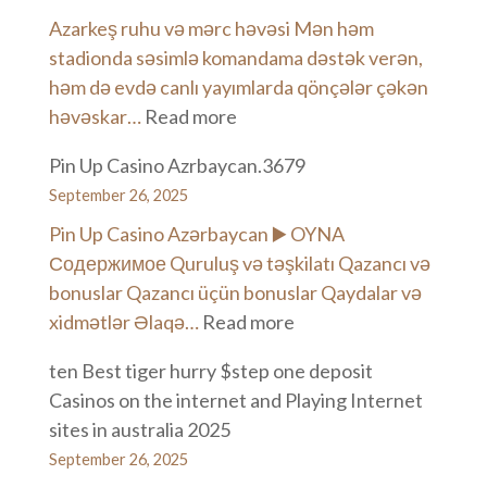
онлай
Azarkeş ruhu və mərc həvəsi Mən həm
2025
stadionda səsimlə komandama dəstək verən,
года.
həm də evdə canlı yayımlarda qönçələr çəkən
:
(2)
həvəskar…
Read more
Pinup
Pin Up Casino Azrbaycan.3679
promo
September 26, 2025
kod:
Azarkeş
Pin Up Casino Azərbaycan ▶️ OYNA
üçün
Содержимое Quruluş və təşkilatı Qazancı və
bonus
bonuslar Qazancı üçün bonuslar Qaydalar və
və
:
xidmətlər Əlaqə…
Read more
məsləhətlər
Pin
ten Best tiger hurry $step one deposit
Up
Casinos on the internet and Playing Internet
Casino
sites in australia 2025
Azrbaycan.3679
September 26, 2025