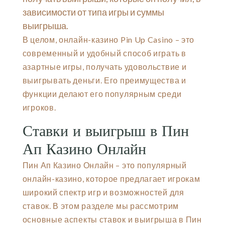
зависимости от типа игры и суммы
выигрыша.
В целом, онлайн-казино Pin Up Casino – это
современный и удобный способ играть в
азартные игры, получать удовольствие и
выигрывать деньги. Его преимущества и
функции делают его популярным среди
игроков.
Ставки и выигрыш в Пин
Ап Казино Онлайн
Пин Ап Казино Онлайн – это популярный
онлайн-казино, которое предлагает игрокам
широкий спектр игр и возможностей для
ставок. В этом разделе мы рассмотрим
основные аспекты ставок и выигрыша в Пин