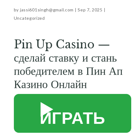
by
jassi601singh@gmail.com
|
Sep 7, 2025
|
Uncategorized
Pin Up Casino —
сделай ставку и стань
победителем в Пин Ап
Казино Онлайн
▶️
ИГРАТЬ