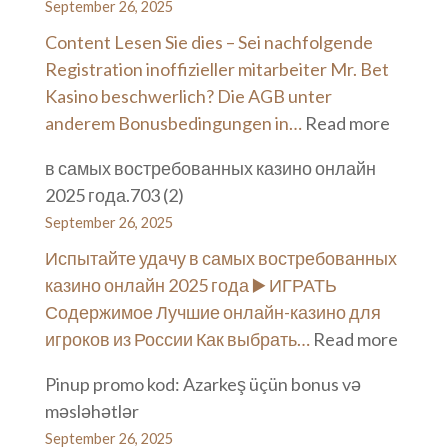
September 26, 2025
Content Lesen Sie dies – Sei nachfolgende
Registration inoffizieller mitarbeiter Mr. Bet
Kasino beschwerlich? Die AGB unter
:
anderem Bonusbedingungen in…
Read more
Mr
в самых востребованных казино онлайн
Bet
2025 года.703 (2)
Erfahr
September 26, 2025
Online
Lesen
Испытайте удачу в самых востребованных
Sie
казино онлайн 2025 года ▶️ ИГРАТЬ
dies
Содержимое Лучшие онлайн-казино для
Kasino
:
игроков из России Как выбрать…
Read more
seriös?
в
Pinup promo kod: Azarkeş üçün bonus və
»
самы
məsləhətlər
2024
востр
September 26, 2025
казин