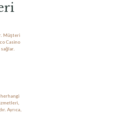
eri
r. Müşteri
inco Casino
 sağlar.
 herhangi
izmetleri,
ır. Ayrıca,