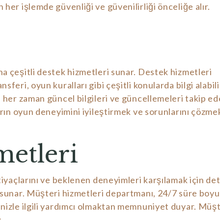
her işlemde güvenliği ve güvenilirliği önceliğe alır.
a çeşitli destek hizmetleri sunar. Destek hizmetleri
feri, oyun kuralları gibi çeşitli konularda bilgi alabili
 her zaman güncel bilgileri ve güncellemeleri takip ede
arın oyun deneyimini iyileştirmek ve sorunlarını çözmek
metleri
tiyaçlarını ve beklenen deneyimleri karşılamak için det
 sunar. Müşteri hizmetleri departmanı, 24/7 süre boyu
nizle ilgili yardımcı olmaktan memnuniyet duyar. Müşt
: