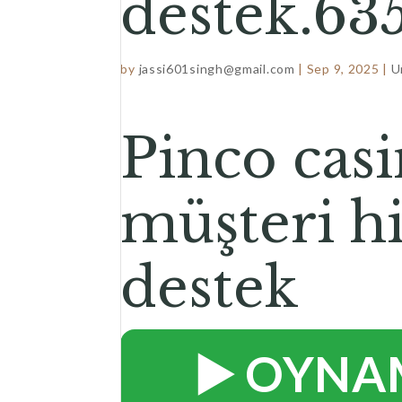
destek.63
by
jassi601singh@gmail.com
|
Sep 9, 2025
|
U
Pinco cas
müşteri h
destek
▶️ OYN