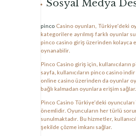
Sosyal Medya De
pinco
Casino oyunları, Türkiye’deki oy
kategorilere ayrılmış farklı oyunlar s
pinco casino giriş üzerinden kolayca e
oynanabilir.
Pinco Casino giriş için, kullanıcıları
sayfa, kullanıcıların pinco casino ind
online casino üzerinden da oyunlar oyn
bağlı kalmadan oyunlara erişim sağlar
Pinco Casino Türkiye’deki oyuncuları 
önemlidir. Oyuncuların her türlü sorun
sunulmaktadır. Bu hizmetler, kullanıcıla
şekilde çözme imkanı sağlar.