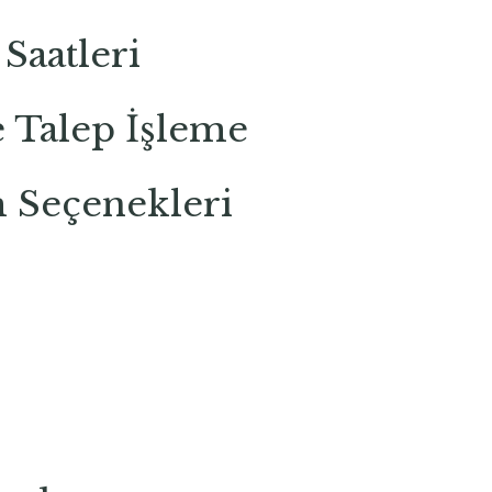
Saatleri
 Talep İşleme
m Seçenekleri