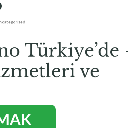
5
ncategorized
ino Türkiye’de 
izmetleri ve
AMAK