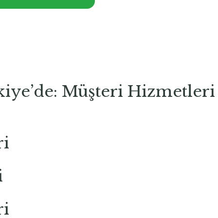
iye’de: Müşteri Hizmetleri
ri
i
ri