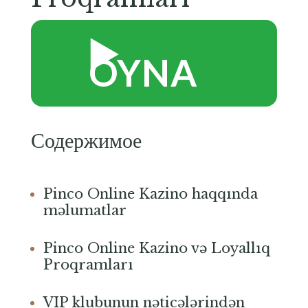
▶️
OYNA
Содержимое
Pinco Online Kazino haqqında
məlumatlar
Pinco Online Kazino və Loyallıq
Proqramları
VIP klubunun nəticələrindən