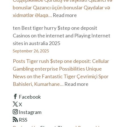
bonus
bonuslar Qazancı üçün bonuslar Qaydalar və
və
:
xidmətlər Əlaqə…
Read more
məsləhətlər
Pin
ten Best tiger hurry $step one deposit
Up
Casinos on the internet and Playing Internet
Casino
sites in australia 2025
Azrbaycan.3679
September 26, 2025
Posts Tiger rush $step one deposit: Cellular
Gambling enterprise Possibilities Unique
News on the Fantastic Tiger Çevrimiçi Spor
:
Bahisleri, Kumarhane…
Read more
ten
Facebook
Best
X
tiger
Instagram
hurry
RSS
$step