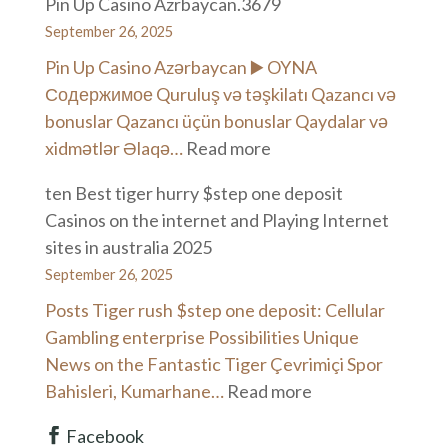
Pin Up Casino Azrbaycan.3679
promo
September 26, 2025
kod:
Azarkeş
Pin Up Casino Azərbaycan ▶️ OYNA
üçün
Содержимое Quruluş və təşkilatı Qazancı və
bonus
bonuslar Qazancı üçün bonuslar Qaydalar və
və
:
xidmətlər Əlaqə…
Read more
məsləhətlər
Pin
ten Best tiger hurry $step one deposit
Up
Casinos on the internet and Playing Internet
Casino
sites in australia 2025
Azrbaycan.3679
September 26, 2025
Posts Tiger rush $step one deposit: Cellular
Gambling enterprise Possibilities Unique
News on the Fantastic Tiger Çevrimiçi Spor
:
Bahisleri, Kumarhane…
Read more
ten
Facebook
Best