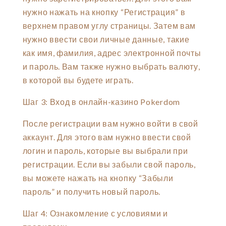
нужно нажать на кнопку “Регистрация” в
верхнем правом углу страницы. Затем вам
нужно ввести свои личные данные, такие
как имя, фамилия, адрес электронной почты
и пароль. Вам также нужно выбрать валюту,
в которой вы будете играть.
Шаг 3: Вход в онлайн-казино Pokerdom
После регистрации вам нужно войти в свой
аккаунт. Для этого вам нужно ввести свой
логин и пароль, которые вы выбрали при
регистрации. Если вы забыли свой пароль,
вы можете нажать на кнопку “Забыли
пароль” и получить новый пароль.
Шаг 4: Ознакомление с условиями и