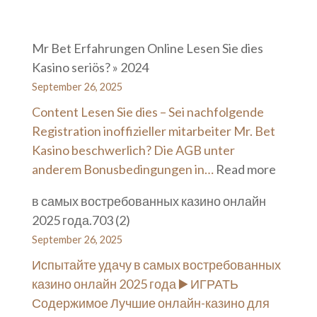
Mr Bet Erfahrungen Online Lesen Sie dies
Kasino seriös? » 2024
September 26, 2025
Content Lesen Sie dies – Sei nachfolgende
Registration inoffizieller mitarbeiter Mr. Bet
Kasino beschwerlich? Die AGB unter
:
anderem Bonusbedingungen in…
Read more
Mr
в самых востребованных казино онлайн
Bet
2025 года.703 (2)
Erfahr
September 26, 2025
Online
Lesen
Испытайте удачу в самых востребованных
Sie
казино онлайн 2025 года ▶️ ИГРАТЬ
dies
Содержимое Лучшие онлайн-казино для