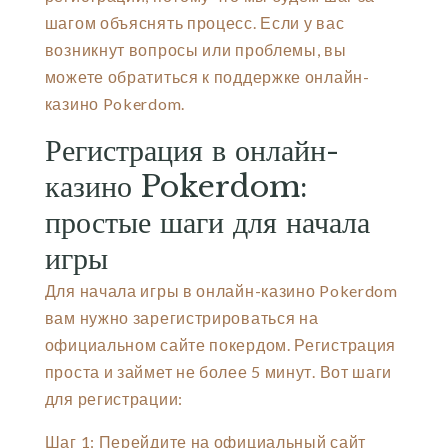
шагом объяснять процесс. Если у вас
возникнут вопросы или проблемы, вы
можете обратиться к поддержке онлайн-
казино Pokerdom.
Регистрация в онлайн-
казино Pokerdom:
простые шаги для начала
игры
Для начала игры в онлайн-казино Pokerdom
вам нужно зарегистрироваться на
официальном сайте покердом. Регистрация
проста и займет не более 5 минут. Вот шаги
для регистрации:
Шаг 1: Перейдите на официальный сайт