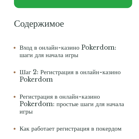
Содержимое
Вход в онлайн-казино Pokerdom:
шаги для начала игры
Шаг 2: Регистрация в онлайн-казино
Pokerdom
Регистрация в онлайн-казино
Pokerdom: простые шаги для начала
игры
Как работает регистрация в покердом