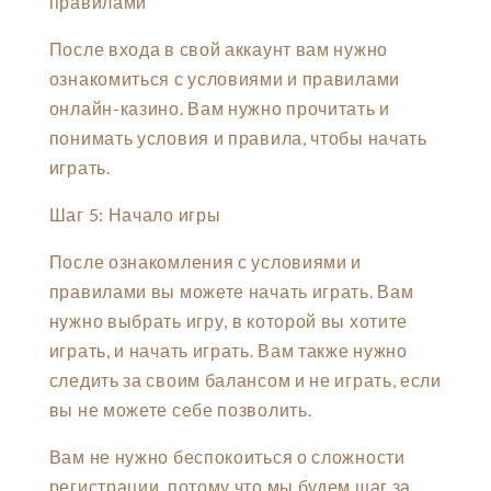
правилами
После входа в свой аккаунт вам нужно
ознакомиться с условиями и правилами
онлайн-казино. Вам нужно прочитать и
понимать условия и правила, чтобы начать
играть.
Шаг 5: Начало игры
После ознакомления с условиями и
правилами вы можете начать играть. Вам
нужно выбрать игру, в которой вы хотите
играть, и начать играть. Вам также нужно
следить за своим балансом и не играть, если
вы не можете себе позволить.
Вам не нужно беспокоиться о сложности
регистрации, потому что мы будем шаг за