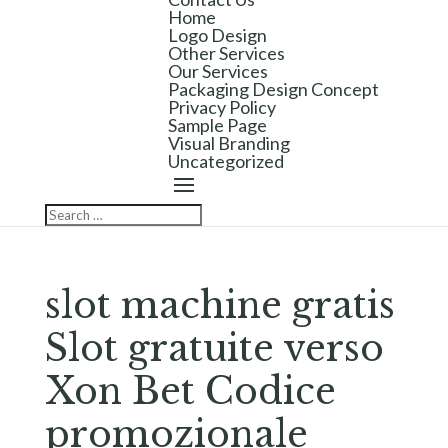
Home
Logo Design
Other Services
Our Services
Packaging Design Concept
Privacy Policy
Sample Page
Visual Branding
Uncategorized
slot machine gratis
Slot gratuite verso
Xon Bet Codice
promozionale