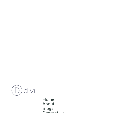
Home
About
Blogs
Contact Us