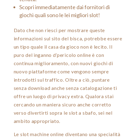
Scopri immediatamente dai fornitori di
giochi quali sono le lei migliori slot!
Dato che non riesci per mostrare queste
informazioni sul sito del bisca, potrebbe essere
un tipo quale il casa da gioco non è lecito. Il
puro del inganno d’pericolo online è con
continua miglioramento, con nuovi giochi di
nuovo piattaforme come vengono sempre
introdotti sul traffico. Oltre a ciò, puntare
senza download anche senza catalogazione ti
offre un luogo di privacy extra. Qualora stai
cercando un maniera sicuro anche corretto
verso divertirti sopra le slot a sbafo, sei nel
ambito appropriato.
Le slot machine online diventano una specialità