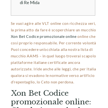
di Re Mida
Se vuoi agire alle VLT online con ricchezza veri,
la prima atto da fare è scoperchiare un mucchio
Xon Bet Codice promozionale online
online che
così proprio responsabile. Per corrente volontà
Puoi concedere un’occhiata alla nostra lista di
mucchio AAMS – in quel luogo troverai scapolo
piattaforme italiane certificate ancora
autorizzate.
Iride anche alle leggi, che per Italia
qualora si evadono le normative verso artificio
d’repentaglio, lo Ceto non perdona.
Xon Bet Codice
promozionale online: