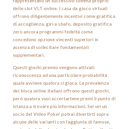
rappresentano un successivo somma proprio
delle slot VLT online. I casa da gioco virtuali
offrono diligentemente incentivi come gratifica
di accoglienza, giri a sbafo, deposito gratifica
zero ancora programmi fedeltà come
concedono opzione vincenti superiori in
assenza di sollecitare fondamentali
supplementari.
Questi giochi premio vengono attivati
riconoscenza ad una particolare probabilità
quale avviene qualora si gioca. La prevalenza
dei bisca online italiani offrono questi giochi,
però qualora vuoi accertartene premi il punto di
istanza a trovare più informazioni. Sei sei un
socio del Video Poker potrai divertirti sopra
alcune delle varianti con l’aggiunta di famose,