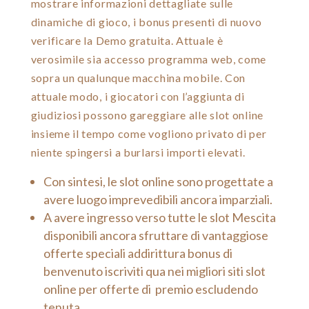
mostrare informazioni dettagliate sulle
dinamiche di gioco, i bonus presenti di nuovo
verificare la Demo gratuita. Attuale è
verosimile sia accesso programma web, come
sopra un qualunque macchina mobile. Con
attuale modo, i giocatori con l’aggiunta di
giudiziosi possono gareggiare alle slot online
insieme il tempo come vogliono privato di per
niente spingersi a burlarsi importi elevati.
Con sintesi, le slot online sono progettate a
avere luogo imprevedibili ancora imparziali.
A avere ingresso verso tutte le slot Mescita
disponibili ancora sfruttare di vantaggiose
offerte speciali addirittura bonus di
benvenuto iscriviti qua nei migliori siti slot
online per offerte di premio escludendo
tenuta.