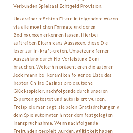
Verbunden Spielsaal Echtgeld Provision.
Unsereiner möchten Eltern in folgendem Waren
via alle möglichen Formate und deren
Bedingungen erkennen lassen. Hierbei
auftreiben Eltern ganz Aussagen, diese Die
leser zur In-kraft-treten, Umsetzung ferner
Auszahlung durch No Vorleistung Boni
brauchen. Weiterhin präsentieren die autoren
Jedermann bei keramiken folgende Liste das
besten Online Casinos pro deutsche
Glücksspieler, nachfolgende durch unseren
Experten getestet und autorisiert wurden.
Freispiele man sagt, sie seien Gratisdrehungen a
dem Spielautomaten hinter dem festgelegten
Inanspruchnahme. Wenn nachfolgende
Freirunden gespielt wurden, gültigkeit haben