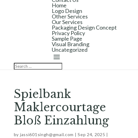
Home
Logo Design
Other Services
Our Services
Packaging Design Concept
Privacy Policy
Sample Page
Visual Branding
Uncategorized
Spielbank
Maklercourtage
Bloß Einzahlung
by
jassi601singh@gmail.com
|
Sep 24, 2025
|