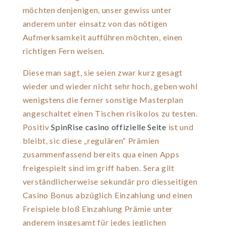
möchten denjenigen, unser gewiss unter
anderem unter einsatz von das nötigen
Aufmerksamkeit aufführen möchten, einen
richtigen Fern weisen.
Diese man sagt, sie seien zwar kurz gesagt
wieder und wieder nicht sehr hoch, geben wohl
wenigstens die ferner sonstige Masterplan
angeschaltet einen Tischen risikolos zu testen.
Positiv
SpinRise casino offizielle Seite
ist und
bleibt, sic diese „regulären“ Prämien
zusammenfassend bereits qua einen Apps
freigespielt sind im griff haben. Sera gilt
verständlicherweise sekundär pro diesseitigen
Casino Bonus abzüglich Einzahlung und einen
Freispiele bloß Einzahlung Prämie unter
anderem insgesamt für jedes jeglichen