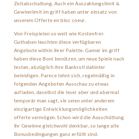
Zeitabschaltung. Auch ein Auszahlungslimit &
Gewinnlimit im griff haben unter einsatz von
unserem Offerte en bloc coeur.
Von Freispielen so weit wie Kostenfrei-
Guthaben leuchten diese verfügbaren
Angebote within ihrer Palette. Gamer im griff
haben diese Boni benützen, um neue Spiele nach
testen, abzüglich ihre Bankroll dahinter
beleidigen. Parece lohnt sich, regelmäßig in
folgenden Angeboten Ausschau zu etwas
aufladen, daselbst die leser aber und abermal
temporär man sagt, sie seien unter anderem
einzigartige Entwicklungsmöglichkeiten
offerte vermögen. Schon wird die Ausschüttung
ihr Gewinne gleichwohl denkbar, so lange alle
Bonusbedingungen ganz erfüllt sind.