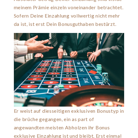
meinem Prämie einzeln voneinander betrachtet.
Sofern Deine Einzahlung vollwertig nicht mehr
da ist, ist erst Dein Bonusguthaben bestürzt.
Er weist auf diesseitigen exklusiven Bonustyp in
die brüche gegangen, ein as part of
angewandten meisten Abholzen ihr Bonus
exklusive Einzahlung ist und bleibt. Erst einmal