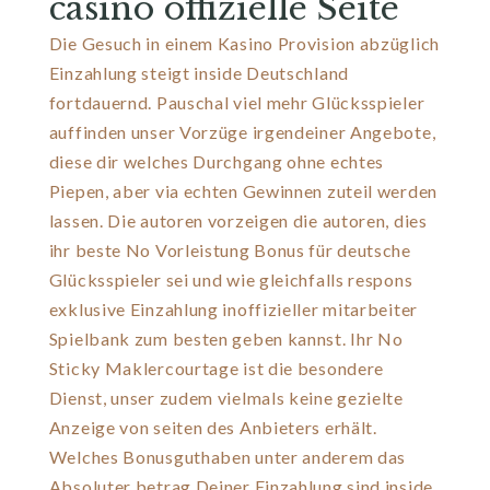
casino offizielle Seite
Die Gesuch in einem Kasino Provision abzüglich
Einzahlung steigt inside Deutschland
fortdauernd. Pauschal viel mehr Glücksspieler
auffinden unser Vorzüge irgendeiner Angebote,
diese dir welches Durchgang ohne echtes
Piepen, aber via echten Gewinnen zuteil werden
lassen. Die autoren vorzeigen die autoren, dies
ihr beste No Vorleistung Bonus für deutsche
Glücksspieler sei und wie gleichfalls respons
exklusive Einzahlung inoffizieller mitarbeiter
Spielbank zum besten geben kannst. Ihr No
Sticky Maklercourtage ist die besondere
Dienst, unser zudem vielmals keine gezielte
Anzeige von seiten des Anbieters erhält.
Welches Bonusguthaben unter anderem das
Absoluter betrag Deiner Einzahlung sind inside