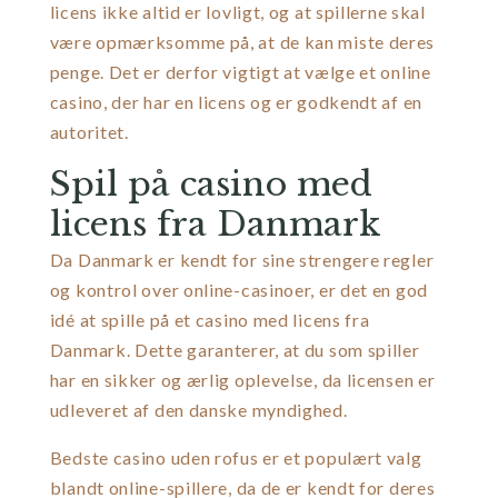
licens ikke altid er lovligt, og at spillerne skal
være opmærksomme på, at de kan miste deres
penge. Det er derfor vigtigt at vælge et online
casino, der har en licens og er godkendt af en
autoritet.
Spil på casino med
licens fra Danmark
Da Danmark er kendt for sine strengere regler
og kontrol over online-casinoer, er det en god
idé at spille på et casino med licens fra
Danmark. Dette garanterer, at du som spiller
har en sikker og ærlig oplevelse, da licensen er
udleveret af den danske myndighed.
Bedste casino uden rofus er et populært valg
blandt online-spillere, da de er kendt for deres