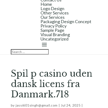
Home
Logo Design
Other Services
Our Services
Packaging Design Concept
Privacy Policy
Sample Page
Visual Branding
Uncategorized
Spil p casino uden
dansk licens fra
Danmark.718
by
jassi601singh@gmail.com
|
Jul 24, 2025
|