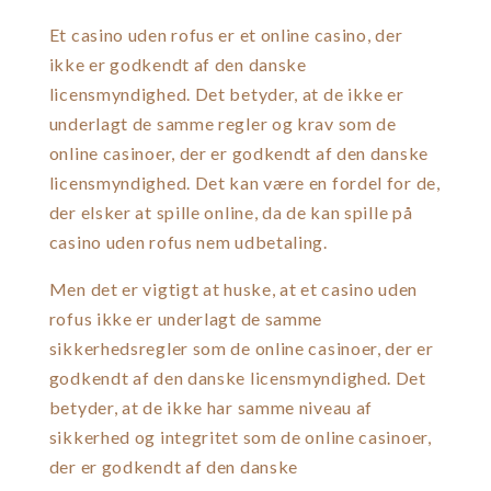
Et casino uden rofus er et online casino, der
ikke er godkendt af den danske
licensmyndighed. Det betyder, at de ikke er
underlagt de samme regler og krav som de
online casinoer, der er godkendt af den danske
licensmyndighed. Det kan være en fordel for de,
der elsker at spille online, da de kan spille på
casino uden rofus nem udbetaling.
Men det er vigtigt at huske, at et casino uden
rofus ikke er underlagt de samme
sikkerhedsregler som de online casinoer, der er
godkendt af den danske licensmyndighed. Det
betyder, at de ikke har samme niveau af
sikkerhed og integritet som de online casinoer,
der er godkendt af den danske