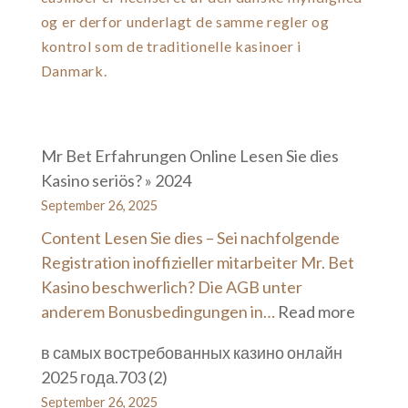
og er derfor underlagt de samme regler og
kontrol som de traditionelle kasinoer i
Danmark.
Mr Bet Erfahrungen Online Lesen Sie dies
Kasino seriös? » 2024
September 26, 2025
Content Lesen Sie dies – Sei nachfolgende
Registration inoffizieller mitarbeiter Mr. Bet
Kasino beschwerlich? Die AGB unter
:
anderem Bonusbedingungen in…
Read more
Mr
в самых востребованных казино онлайн
Bet
2025 года.703 (2)
Erfahr
September 26, 2025