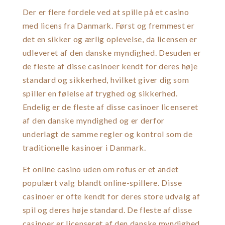
Der er flere fordele ved at spille på et casino
med licens fra Danmark. Først og fremmest er
det en sikker og ærlig oplevelse, da licensen er
udleveret af den danske myndighed. Desuden er
de fleste af disse casinoer kendt for deres høje
standard og sikkerhed, hvilket giver dig som
spiller en følelse af tryghed og sikkerhed.
Endelig er de fleste af disse casinoer licenseret
af den danske myndighed og er derfor
underlagt de samme regler og kontrol som de
traditionelle kasinoer i Danmark.
Et online casino uden om rofus er et andet
populært valg blandt online-spillere. Disse
casinoer er ofte kendt for deres store udvalg af
spil og deres høje standard. De fleste af disse
casinoer er licenseret af den danske myndighed