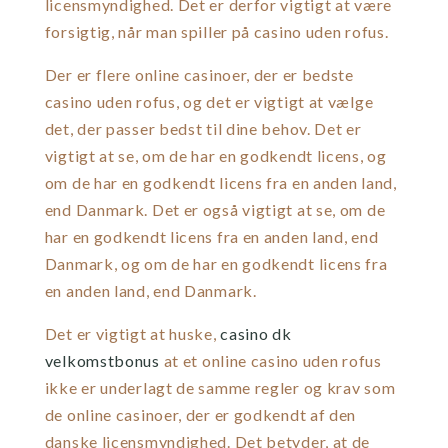
licensmyndighed. Det er derfor vigtigt at være
forsigtig, når man spiller på casino uden rofus.
Der er flere online casinoer, der er bedste
casino uden rofus, og det er vigtigt at vælge
det, der passer bedst til dine behov. Det er
vigtigt at se, om de har en godkendt licens, og
om de har en godkendt licens fra en anden land,
end Danmark. Det er også vigtigt at se, om de
har en godkendt licens fra en anden land, end
Danmark, og om de har en godkendt licens fra
en anden land, end Danmark.
Det er vigtigt at huske,
casino dk
velkomstbonus
at et online casino uden rofus
ikke er underlagt de samme regler og krav som
de online casinoer, der er godkendt af den
danske licensmyndighed. Det betyder, at de