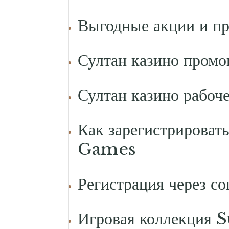
Выгодные акции и п
Султан казино промо
Султан казино рабоче
Как зарегистрировать
Games
Регистрация через со
Игровая коллекция