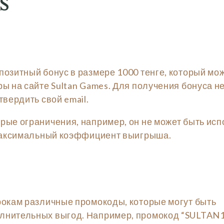
s
позитный бонус в размере 1000 тенге, который мо
ры на сайте Sultan Games. Для получения бонуса 
твердить свой email.
рые ограничения, например, он не может быть ис
 максимальный коэффициент выигрыша.
рокам различные промокоды, которые могут быть
лнительных выгод. Например, промокод “SULTAN