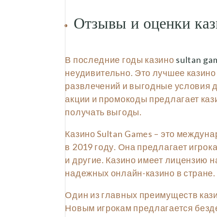
Отзывы и оценки к
В последние годы казино
sultan ga
неудивительно. Это лучшее казино 
развлечений и выгодные условия д
акции и промокоды предлагает кази
получать выгоды.
Казино Sultan Games – это междун
в 2019 году. Она предлагает игрока
и другие. Казино имеет лицензию на
надежных онлайн-казино в стране.
Один из главных преимуществ казин
Новым игрокам предлагается бездеп