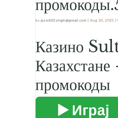
промокоды.
by
jassi601singh@gmail.com
|
Aug 20, 2025
|
Казино Su
Казахстане
промокоды
▶️ Играј