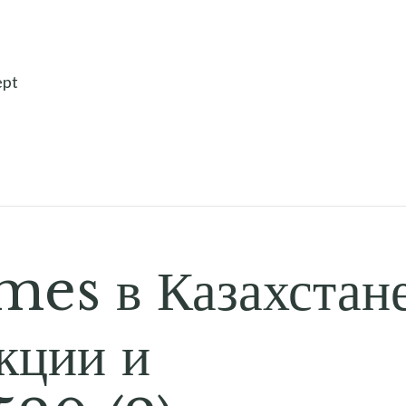
ept
es в Казахстан
кции и