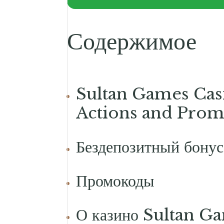
Содержимое
Sultan Games Casi
Actions and Pro
Бездепозитный бонус
Промокоды
О казино Sultan G