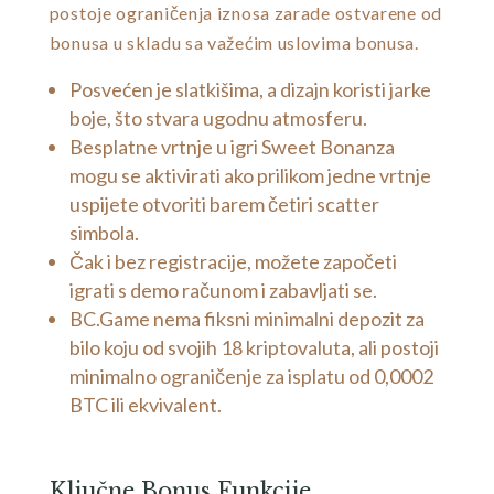
postoje ograničenja iznosa zarade ostvarene od
bonusa u skladu sa važećim uslovima bonusa.
Posvećen je slatkišima, a dizajn koristi jarke
boje, što stvara ugodnu atmosferu.
Besplatne vrtnje u igri Sweet Bonanza
mogu se aktivirati ako prilikom jedne vrtnje
uspijete otvoriti barem četiri scatter
simbola.
Čak i bez registracije, možete započeti
igrati s demo računom i zabavljati se.
BC.Game nema fiksni minimalni depozit za
bilo koju od svojih 18 kriptovaluta, ali postoji
minimalno ograničenje za isplatu od 0,0002
BTC ili ekvivalent.
Ključne Bonus Funkcije