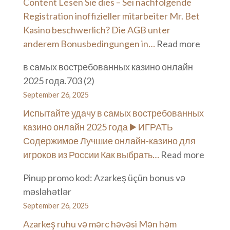
Content Lesen Sie dies – Sei nachfolgende
Registration inoffizieller mitarbeiter Mr. Bet
Kasino beschwerlich? Die AGB unter
:
anderem Bonusbedingungen in…
Read more
Mr
в самых востребованных казино онлайн
Bet
2025 года.703 (2)
Erfahr
September 26, 2025
Online
Lesen
Испытайте удачу в самых востребованных
Sie
казино онлайн 2025 года ▶️ ИГРАТЬ
dies
Содержимое Лучшие онлайн-казино для
Kasino
:
игроков из России Как выбрать…
Read more
seriös?
в
Pinup promo kod: Azarkeş üçün bonus və
»
самы
məsləhətlər
2024
востр
September 26, 2025
казин
онлай
Azarkeş ruhu və mərc həvəsi Mən həm