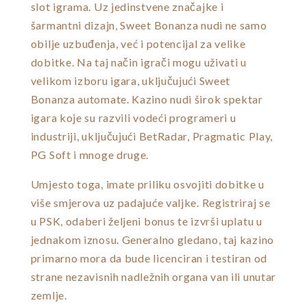
slot igrama. Uz jedinstvene značajke i
šarmantni dizajn, Sweet Bonanza nudi ne samo
obilje uzbuđenja, već i potencijal za velike
dobitke. Na taj način igrači mogu uživati u
velikom izboru igara, uključujući Sweet
Bonanza automate. Kazino nudi širok spektar
igara koje su razvili vodeći programeri u
industriji, uključujući BetRadar, Pragmatic Play,
PG Soft i mnoge druge.
Umjesto toga, imate priliku osvojiti dobitke u
više smjerova uz padajuće valjke. Registriraj se
u PSK, odaberi željeni bonus te izvrši uplatu u
jednakom iznosu. Generalno gledano, taj kazino
primarno mora da bude licenciran i testiran od
strane nezavisnih nadležnih organa van ili unutar
zemlje.