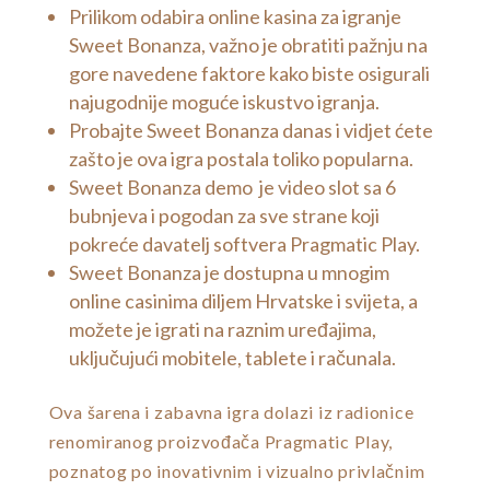
Prilikom odabira online kasina za igranje
Sweet Bonanza, važno je obratiti pažnju na
gore navedene faktore kako biste osigurali
najugodnije moguće iskustvo igranja.
Probajte Sweet Bonanza danas i vidjet ćete
zašto je ova igra postala toliko popularna.
Sweet Bonanza demo je video slot sa 6
bubnjeva i pogodan za sve strane koji
pokreće davatelj softvera Pragmatic Play.
Sweet Bonanza je dostupna u mnogim
online casinima diljem Hrvatske i svijeta, a
možete je igrati na raznim uređajima,
uključujući mobitele, tablete i računala.
Ova šarena i zabavna igra dolazi iz radionice
renomiranog proizvođača Pragmatic Play,
poznatog po inovativnim i vizualno privlačnim