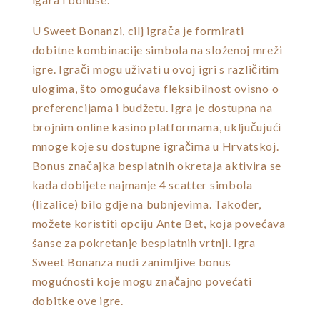
U Sweet Bonanzi, cilj igrača je formirati
dobitne kombinacije simbola na složenoj mreži
igre. Igrači mogu uživati u ovoj igri s različitim
ulogima, što omogućava fleksibilnost ovisno o
preferencijama i budžetu. Igra je dostupna na
brojnim online kasino platformama, uključujući
mnoge koje su dostupne igračima u Hrvatskoj.
Bonus značajka besplatnih okretaja aktivira se
kada dobijete najmanje 4 scatter simbola
(lizalice) bilo gdje na bubnjevima. Također,
možete koristiti opciju Ante Bet, koja povećava
šanse za pokretanje besplatnih vrtnji. Igra
Sweet Bonanza nudi zanimljive bonus
mogućnosti koje mogu značajno povećati
dobitke ove igre.