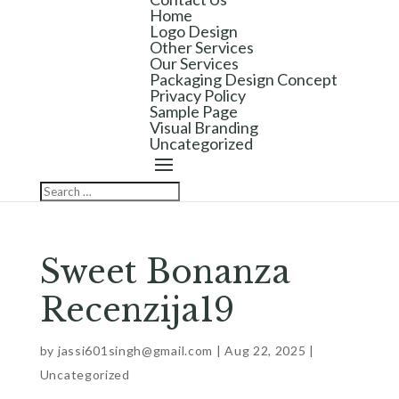
Home
Logo Design
Other Services
Our Services
Packaging Design Concept
Privacy Policy
Sample Page
Visual Branding
Uncategorized
Sweet Bonanza
Recenzija19
by
jassi601singh@gmail.com
|
Aug 22, 2025
|
Uncategorized