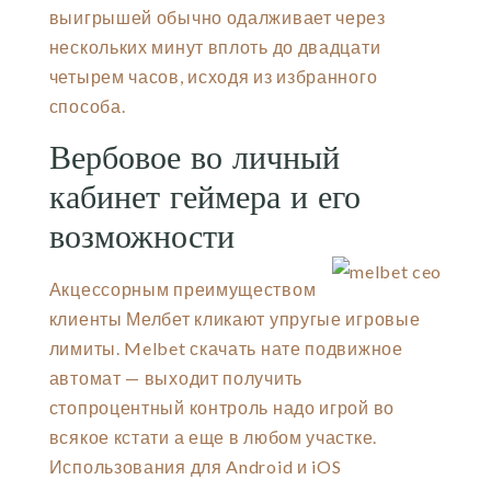
выигрышей обычно одалживает через
нескольких минут вплоть до двадцати
четырем часов, исходя из избранного
способа.
Вербовое во личный
кабинет геймера и его
возможности
Акцессорным преимуществом
клиенты Мелбет кликают упругые игровые
лимиты. Melbet скачать нате подвижное
автомат — выходит получить
стопроцентный контроль надо игрой во
всякое кстати а еще в любом участке.
Использования для Android и iOS