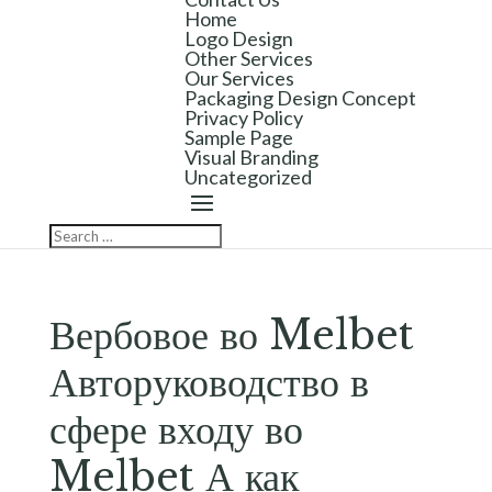
Home
Logo Design
Other Services
Our Services
Packaging Design Concept
Privacy Policy
Sample Page
Visual Branding
Uncategorized
Вербовое во Melbet
Авторуководство в
сфере входу во
Melbet А как