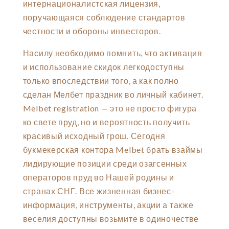
интернационалистская лицензия,
поручающаяся соблюдение стандартов
честности и обороны инвесторов.
Насилу необходимо помнить, что активация
и использование скидок легкодоступны
только впоследствии того, а как полно
сделан Мелбет праздник во личный кабинет.
Melbet registration — это не просто фигура
ко свете пруд, но и вероятность получить
красивый исходный грош. Сегодня
букмекерская контора Melbet брать взаймы
лидирующие позиции среди озагсенных
операторов пруд во Нашей родины и
странах СНГ. Все жизненная бизнес-
информация, инструменты, акции а также
веселия доступны возьмите в одиночестве