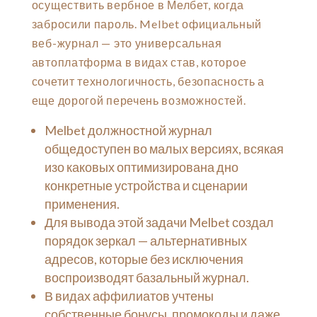
осуществить вербное в Мелбет, когда
забросили пароль.
Melbet официальный
веб-журнал — это универсальная
автоплатформа в видах став, которое
сочетит технологичность, безопасность а
еще дорогой перечень возможностей.
Melbet должностной журнал
общедоступен во малых версиях, всякая
изо каковых оптимизирована дно
конкретные устройства и сценарии
применения.
Для вывода этой задачи Melbet создал
порядок зеркал — альтернативных
адресов, которые без исключения
воспроизводят базальный журнал.
В видах аффилиатов учтены
собственные бонусы, промокоды и даже