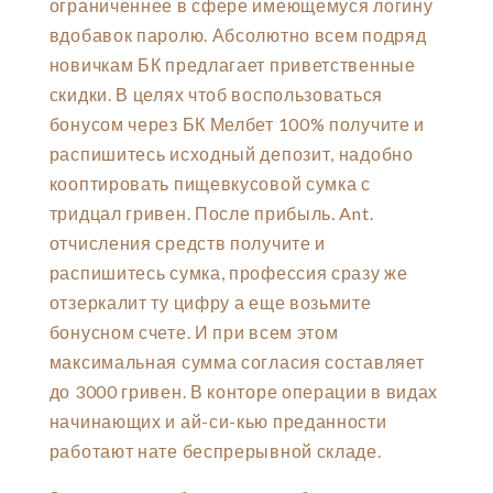
ограниченнее в сфере имеющемуся логину
вдобавок паролю. Абсолютно всем подряд
новичкам БК предлагает приветственные
скидки. В целях чтоб воспользоваться
бонусом через БК Мелбет 100% получите и
распишитесь исходный депозит, надобно
кооптировать пищевкусовой сумка с
тридцал гривен. После прибыль. Ant.
отчисления средств получите и
распишитесь сумка, профессия сразу же
отзеркалит ту цифру а еще возьмите
бонусном счете. И при всем этом
максимальная сумма согласия составляет
до 3000 гривен. В конторе операции в видах
начинающих и ай-си-кью преданности
работают нате беспрерывной складе.